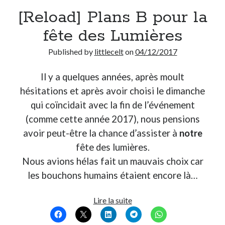
[Reload] Plans B pour la
Derniers Commentaires
fête des Lumières
Entretien ménager
dans
T’as vu quoi ? #52
Published by
littlecelt
on
04/12/2017
JF
dans
C’était pas mieux avant… à Lyon
littlecelt
dans
Comment j’ai opéré ma vélorution toute personnelle
Il y a quelques années, après moult
Anthony
dans
Comment j’ai opéré ma vélorution toute personnelle
hésitations et après avoir choisi le dimanche
Renaud Ducher
dans
Comment j’ai opéré ma vélorution toute
personnelle
qui coïncidait avec la fin de l’événement
(comme cette année 2017), nous pensions
avoir peut-être la chance d’assister à
notre
Commentaires récents
fête des lumières.
Entretien ménager
dans
T’as vu quoi ? #52
Nous avions hélas fait un mauvais choix car
JF
dans
C’était pas mieux avant… à Lyon
les bouchons humains étaient encore là…
littlecelt
dans
Comment j’ai opéré ma vélorution toute personnelle
Anthony
dans
Comment j’ai opéré ma vélorution toute personnelle
[Reload]
Lire la suite
Renaud Ducher
dans
Comment j’ai opéré ma vélorution toute
Plans
personnelle
B