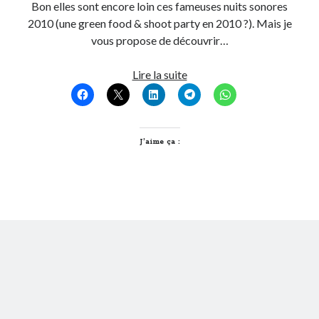
Bon elles sont encore loin ces fameuses nuits sonores
2010 (une green food & shoot party en 2010 ?). Mais je
vous propose de découvrir…
Toutes
Lire la suite
les
soirées
des
nuits
J’aime ça :
sonores
2010
seront-
elles
éco-
organisées
?