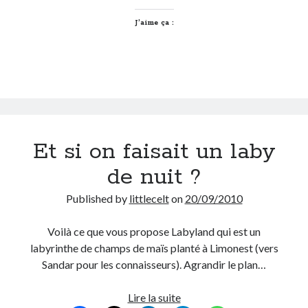
France
à
J’aime ça :
Lyon
Et si on faisait un laby
de nuit ?
Published by
littlecelt
on
20/09/2010
Voilà ce que vous propose Labyland qui est un
labyrinthe de champs de maïs planté à Limonest (vers
Sandar pour les connaisseurs). Agrandir le plan…
Et
Lire la suite