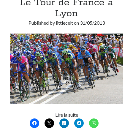
Le Tour de France à
Post inutile
Lyon
Proust
Sons
Published by
littlecelt
on
31/05/2013
Sorties cuculturelles
Tavukoi
Vidéos
Le
Lire la suite
Tour
de