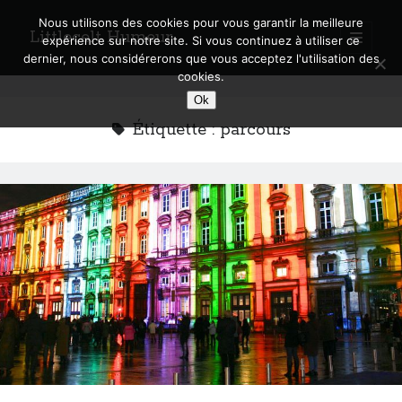
Nous utilisons des cookies pour vous garantir la meilleure
Littlecelt Humeur
open
expérience sur notre site. Si vous continuez à utiliser ce
primary
Sidebar
dernier, nous considérerons que vous acceptez l'utilisation des
menu
cookies.
Recherche sur le blog
Ok
Search
Étiquette :
parcours
Derniers articles
Municipales 2026 : Lyon, Métropole et Caluire, mon choix pour l’avenir
Explorez les Chemins Enchantés à Vélo : Aventures Familiales près de
Lyon !
Quel Lyonnais es-tu, Renaud Ducher ?
A quand une véritable place pour le vélo à Caluire dans la Métropole de
Lyon ?
Comment je vis ma vie sur un vélo