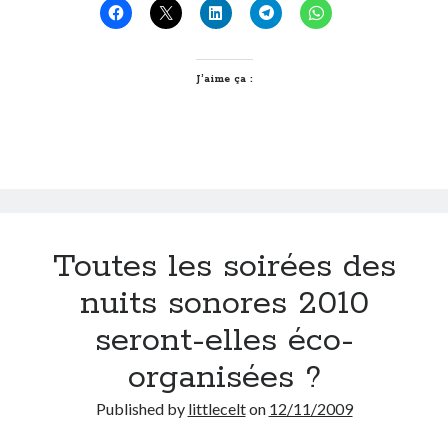
si
on
faisait
un
J’aime ça :
laby
de
nuit
?
Toutes les soirées des
nuits sonores 2010
seront-elles éco-
organisées ?
Published by
littlecelt
on
12/11/2009