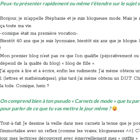
Peux-tu présenter rapidement ou même t’étendre sur le sujet si
Bonjour, je m’appelle Stéphanie et je suis blogueuse mode. Mais je
ça toute ma vie.
-comique était ma première vocation-.
Bientôt 40 ans que je suis lyonnaise, bientôt six ans que je blogue.
!
Mon premier blog n’est pas ce que l’on qualifie (péjorativement ou 
dépend de la qualité du blog) « blog de fille ».
J’ai appris à lire et à écrire, enfin les rudiments. J’ai même obtenu 
1 (lettres et mathématiques), plus tard j’ai même obtenu un D.U.T. Ch
la toile. Comique, hein ?
On comprend bien à ton pseudo « Carnets de mode » que tu parl
pour parler de ce que tu vas mettre le jour même ?
Tout-à-fait. Je dessine la veille dans mes carnets la tenue que je port
l’immortalise avec un reflex (comme les vraies, blogueueses ^^). C’
jour mes lectrices découvrent avec émerveillement mes « outfits ». 