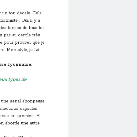
r un ton décalé. Cela
onniste ; Oui, il y a
 des tenues de tous les
ns pas au cercle très
ire pour prouver que je
e. Mon style, je l’ai
sse lyonnaise
.
deux types de
 une serial shoppeuse.
ollections capsules
tenue en premier… Et
 on aborde une autre