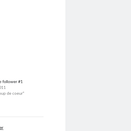
e follower #1
011
oup de coeur"
er