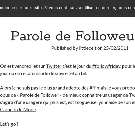
érience sur notre site. Si vous continuez à utiliser ce dernier, nous co
Parole de Followeu
Published by
littlecelt
on
25/02/2011
On est vendredi et sur
Twitter
c’est le jour du
#followfriday
, pour l
jour où on recommande de suivre tel ou tel.
Alors je ne suis pas le plus grand adepte des #ff mais je vous pro
opus de « Parole de Follower » de mieux connaitre un usager de Twit
s’agira d’une usagère qui plus est, est blogueuse lyonnaise de son é
Carnets de Mode
.
Let’s go !