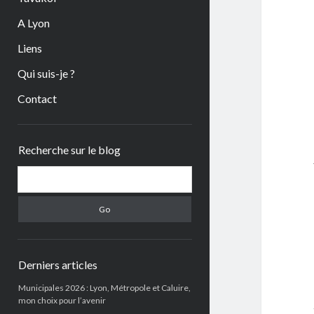
A Lyon
Liens
Qui suis-je ?
Contact
Sidebar
Recherche sur le blog
Search
Derniers articles
Municipales 2026 : Lyon, Métropole et Caluire,
mon choix pour l’avenir