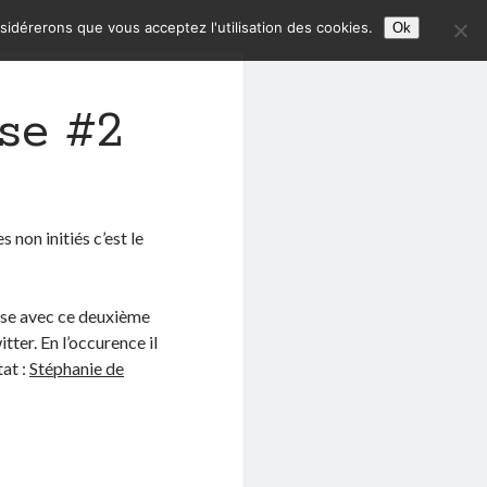
nsidérerons que vous acceptez l'utilisation des cookies.
Ok
se #2
es non initiés c’est le
pose avec ce deuxième
ter. En l’occurence il
tat :
Stéphanie de