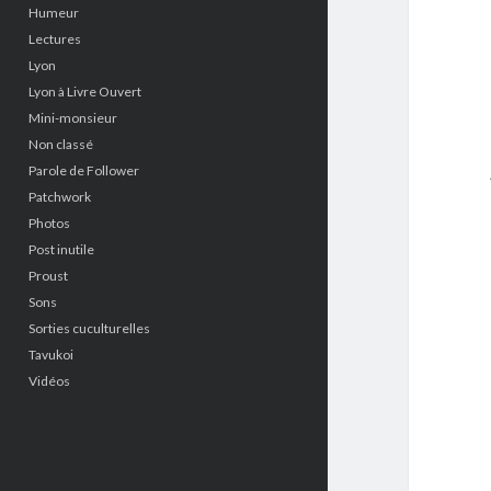
Humeur
Lectures
Lyon
Lyon à Livre Ouvert
Mini-monsieur
Non classé
Parole de Follower
Patchwork
Photos
Post inutile
Proust
Sons
Sorties cuculturelles
Tavukoi
Vidéos