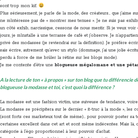
sont trop mon kif.
Plus sérieusement, je parle de la mode, des créateurs… que j’aime su
ne m’intéresse pas de « montrer mes tenues ». Je ne suis pas exhibiti
un côté exhib, narcissique, cessons de nous mentir. Si je veux voir
jours, je m’installe à une terrasse de café et j’observe. Je n’appartie
privé des modasses (je reviendrai sur la définition). Je préfère écr
sais écrire, autrement qu’avec un stylo (dommage, j’ai une jolie écritur
perdu à force de me brûler la rétine sur les blogs mode).
Je me contente d’être une
blogueuse mégalomane et une péta
A la lecture de ton « à propos » sur ton blog que tu différencie 
blogueuse la modasse et toi, c’est quoi la différence ?
La modasse est une fashion victim, une suiveuse de tendance, voire
La modasse se précipitera sur le dernier « it-truc à la mode », les c
(sont forts ces marketeux tout de même)… pour pouvoir poster sa 
certaines excellent dans cet art et sont même indécentes. Mais là,
catégorie à l’égo proportionnel à leur pouvoir d’achat.