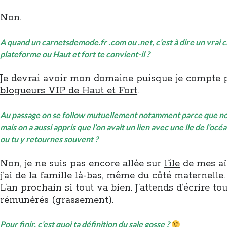
Non.
A quand un carnetsdemode.fr .com ou .net, c’est à dire un vrai c
plateforme ou Haut et fort te convient-il ?
Je devrai avoir mon domaine puisque je compte 
blogueurs VIP de Haut et Fort
.
Au passage on se follow mutuellement notamment parce que n
mais on a aussi appris que l’on avait un lien avec une île de l’océa
ou tu y retournes souvent ?
Non, je ne suis pas encore allée sur
l’île
de mes aï
j’ai de la famille là-bas, même du côté maternelle.
L’an prochain si tout va bien. J’attends d’écrire tou
rémunérés (grassement).
Pour finir, c’est quoi ta définition du sale gosse ?