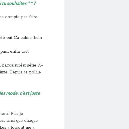
 tu souhaites ^^ ?
 ne compte pas faire
 Hé oui. Ca calme, hein
pas… enfin tout
un baccalauréat série A-
imie. Depuis, je pollue
es mode, c’est juste
erai. Puis je
est ainsi que chaque
Les « look at me «