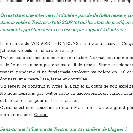
La modeuse… Elle est plutôt inspirée, réfléchie, créative. Un exemp
On est dans une interview intitulée « parole de followeuse », c
dans la volière Twitter à l’été 2009 (et oui les stats de profil, on 
comment appréhendes-tu ce réseau par rapport à d’autres ?
La créatrice de
WE ARE THE NEONS
m’a invité à la suivre. Ce que 
J’ai observé puis je me suis prise au jeu.
Twitter est pour moi une cour de récréation. Normal, pour une blo
futile. Je ne m’en sers pas comme outil de réseau. Sinon je soigner
resterai pondérée et ne ferai jamais exploser ma colère en 140 carac
donnerai une image lisse, terne et contrôlée.
Un réseau se construit au lycée, à la fac et au cours de son expéri
Ne nous leurrons pas, twitter reste un microcosme, un carnet d’adre
oublié de fermer pour se faire mousser.
Cynisme est mon deuxième prénom. Mon arrière arrière grand-pèr
mon grand-père
Cioran
.
Sens-tu une influence de Twitter sur ta manière de bloguer ?