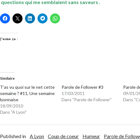
questions qui me semblaient sans saveurs .
J’aime ça :
Similaire
T’as vu quoi sur le net cette
Parole de Follower #3
Parole d
semaine ? #11, Une semaine
17/03/2011
09/01/2
lyonnaise
Dans "Parole de Follower"
Dans "C
18/09/2010
Dans "A Lyon"
Published in
A Lyon
Coup de coeur
Humeur
Parole de Follow