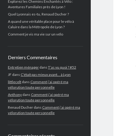
Explorez les Chemins Enchantés à Vélo :
Aventures Familiales près de Lyon !
Quel Lyonnais es-tu, Renaud Ducher ?
A quand une véritable place pour le vélo à
Caluire dans la Métropole de Lyon ?
Comment je vis ma vie sur un vélo
Derniers Commentaires
Entretien ménager
dans
T’as vu quoi ? #52
JF
dans
C’était pas mieux avant… à Lyon
littlecelt
dans
Comment j’ai opéré ma
vélorution toute personnelle
Anthony
dans
Comment j’ai opéré ma
vélorution toute personnelle
Renaud Ducher
dans
Comment j’ai opéré ma
vélorution toute personnelle
Commentaires récents