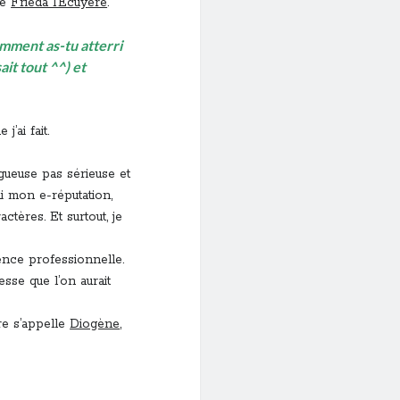
le
Frieda l’Ecuyére
.
omment as-tu atterri
sait tout ^^) et
j’ai fait.
gueuse pas sérieuse et
ai mon e-réputation,
tères. Et surtout, je
ence professionnelle.
sse que l’on aurait
e s’appelle
Diogène
,