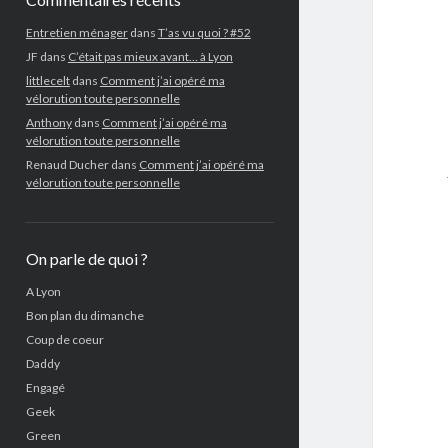
Entretien ménager
dans
T’as vu quoi ? #52
JF
dans
C’était pas mieux avant… à Lyon
littlecelt
dans
Comment j’ai opéré ma
vélorution toute personnelle
Anthony
dans
Comment j’ai opéré ma
vélorution toute personnelle
Renaud Ducher
dans
Comment j’ai opéré ma
vélorution toute personnelle
On parle de quoi ?
A Lyon
Bon plan du dimanche
Coup de coeur
Daddy
Engagé
Geek
Green