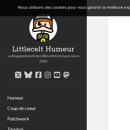
Nous utilisons des cookies pour vous garantir la meilleure exp
Littlecelt Humeur
Le blog patchwork de Littlecelt from Lyon since
2005
twitter
bluesky
facebook
instagram
youtube
mastodon
Humeur
Coup de coeur
Patchwork
Tavukoi