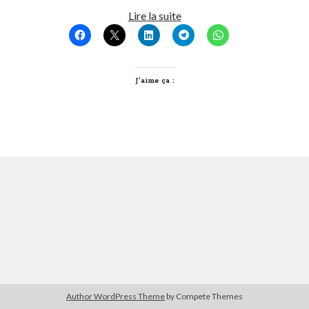
Parole
Lire la suite
de
Derniers Commentaires
Followeuse
Entretien ménager
dans
T’as vu quoi ? #52
#2
JF
dans
C’était pas mieux avant… à Lyon
J’aime ça :
littlecelt
dans
Comment j’ai opéré ma vélorution toute personnelle
Anthony
dans
Comment j’ai opéré ma vélorution toute personnelle
Renaud Ducher
dans
Comment j’ai opéré ma vélorution toute
personnelle
Commentaires récents
Entretien ménager
dans
T’as vu quoi ? #52
JF
dans
C’était pas mieux avant… à Lyon
littlecelt
dans
Comment j’ai opéré ma vélorution toute personnelle
Anthony
dans
Comment j’ai opéré ma vélorution toute personnelle
Renaud Ducher
dans
Comment j’ai opéré ma vélorution toute
personnelle
Author WordPress Theme
by Compete Themes