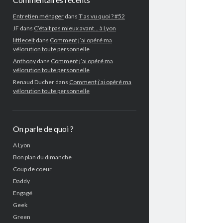
Entretien ménager
dans
T’as vu quoi ? #52
JF
dans
C’était pas mieux avant… à Lyon
littlecelt
dans
Comment j’ai opéré ma
vélorution toute personnelle
Anthony
dans
Comment j’ai opéré ma
vélorution toute personnelle
Renaud Ducher
dans
Comment j’ai opéré ma
vélorution toute personnelle
On parle de quoi ?
A Lyon
Bon plan du dimanche
Coup de coeur
Daddy
Engagé
Geek
Green