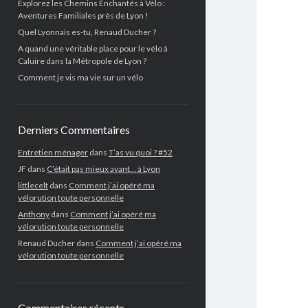
Explorez les Chemins Enchantés à Vélo :
Aventures Familiales près de Lyon !
Quel Lyonnais es-tu, Renaud Ducher ?
A quand une véritable place pour le vélo à
Caluire dans la Métropole de Lyon ?
Comment je vis ma vie sur un vélo
Derniers Commentaires
Entretien ménager
dans
T’as vu quoi ? #52
JF
dans
C’était pas mieux avant… à Lyon
littlecelt
dans
Comment j’ai opéré ma
vélorution toute personnelle
Anthony
dans
Comment j’ai opéré ma
vélorution toute personnelle
Renaud Ducher
dans
Comment j’ai opéré ma
vélorution toute personnelle
Commentaires récents