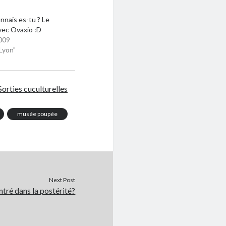
nnais es-tu ? Le
vec Ovaxio :D
009
Lyon"
Sorties cuculturelles
musée poupée
Next Post
entré dans la postérité?