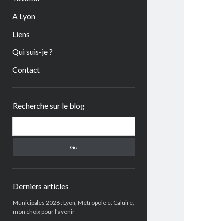
A Lyon
Liens
Qui suis-je ?
Contact
Sidebar
Recherche sur le blog
Search
Derniers articles
Municipales 2026 : Lyon, Métropole et Caluire,
mon choix pour l’avenir