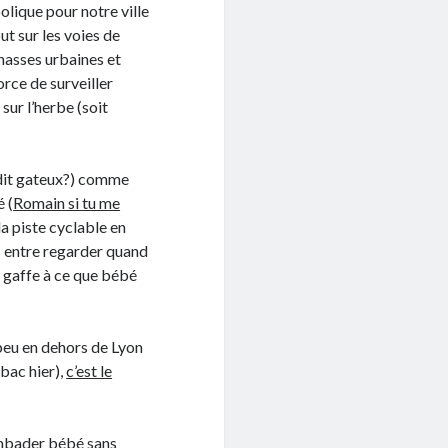
olique pour notre ville
ut sur les voies de
chasses urbaines et
rce de surveiller
ur l’herbe (soit
a dit gateux?) comme
 (
Romain si tu me
 la piste cyclable en
is entre regarder quand
re gaffe à ce que bébé
n peu en dehors de Lyon
 bac hier),
c’est le
ambader bébé sans