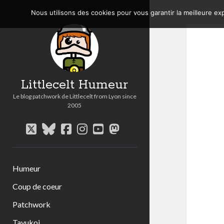
Nous utilisons des cookies pour vous garantir la meilleure exp
Littlecelt Humeur
Le blog patchwork de Littlecelt from Lyon since
2005
twitter
bluesky
facebook
instagram
youtube
mastodon
Humeur
Coup de coeur
Patchwork
Tavukoi