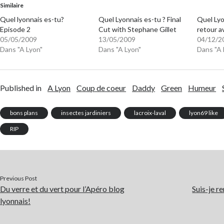
Similaire
Quel lyonnais es-tu?
Quel Lyonnais es-tu ? Final
Quel Lyo
Episode 2
Cut with Stephane Gillet
retour a
05/05/2009
13/05/2009
04/12/2
Dans "A Lyon"
Dans "A Lyon"
Dans "A 
Published in
A Lyon
Coup de coeur
Daddy
Green
Humeur
bons plans
insectes jardiniers
lacroix-laval
lyon69 like
RIP
Previous Post
Du verre et du vert pour l’Apéro blog
Suis-je r
lyonnais!