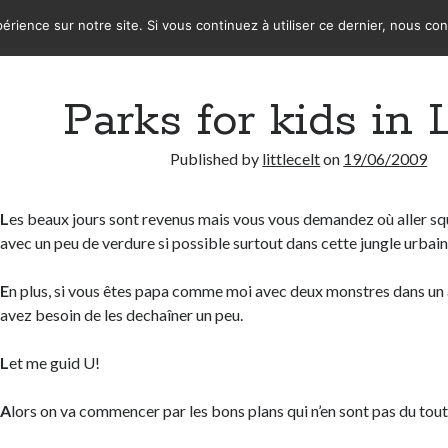
érience sur notre site. Si vous continuez à utiliser ce dernier, nous co
Parks for kids in
Published by
littlecelt
on
19/06/2009
L
es beaux jours sont revenus mais vous vous demandez où aller squ
avec un peu de verdure si possible surtout dans cette jungle urbain
E
n plus, si vous êtes papa comme moi avec deux monstres dans un
avez besoin de les dechaîner un peu.
L
et me guid U!
A
lors on va commencer par les bons plans qui n’en sont pas du tout