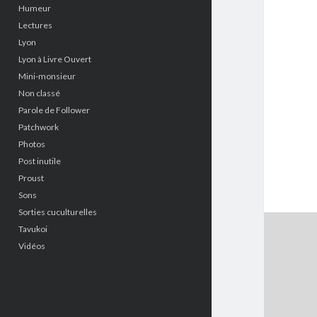
Humeur
Lectures
Lyon
Lyon à Livre Ouvert
Mini-monsieur
Non classé
Parole de Follower
Patchwork
Photos
Post inutile
Proust
Sons
Sorties cuculturelles
Tavukoi
Vidéos