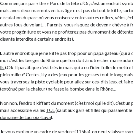
C
ommençons par « the » Parc de la tête d’Or, c’est un endroit symb
mais avec deux marmots en bas âge c’est pas du tout le kiffe, surto
circulation du parc où vous croiserez entre autres rollers, vélos, é
autres fous du volant… Parents, vous risquez de devenir chèvre à fo
votre progéniture et vous ne profiterez pas du moment de détente s
disante interdite à certains endroits).
L
‘autre endroit que je ne kiffe pas trop pour un papa gateau (qui 
moi c’est les berges du Rhône que l’on doit à notre cher maire adoré
lis
).Ok, il paraît que c’est très in mais qui a eu l’idée folle de mettre
plein milieu? Certes, il y a des jeux pour les gosses tout le long ma
vous traversez la piste cyclable pour allez sur ces-dits jeux et fai
(exténué par la chaleur) ne fasse la bombe dans le Rhône…
N
on non, l’endroit kiffant du moment (c’est moi qui le dit), c’est u
mais accessible via les
TCL
(salut aux gars et filles qui passaient le
domaine de Lacroix-Lava
l.
J
e vous explique un cadre de verdure (115ha), on peut y laisser g