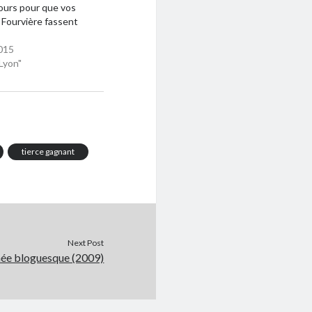
ours pour que vos
 Fourvière fassent
015
Lyon"
tierce gagnant
Next Post
née bloguesque (2009)