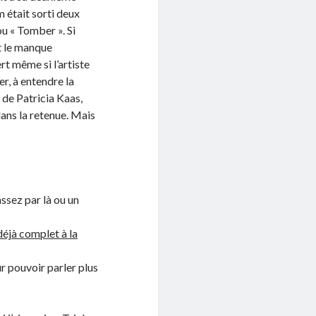
m était sorti deux
ou « Tomber ». Si
t le manque
rt même si l’artiste
er, à entendre la
 de Patricia Kaas,
ans la retenue. Mais
ssez par là ou un
déjà complet à la
r pouvoir parler plus