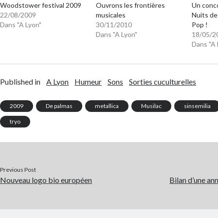
Woodstower festival 2009
Ouvrons les frontières
Un conc
22/08/2009
musicales
Nuits de
Dans "A Lyon"
30/11/2010
Pop !
Dans "A Lyon"
18/05/2
Dans "A 
Published in
A Lyon
Humeur
Sons
Sorties cuculturelles
2009
De palmas
metallica
Musilac
sinsemilia
tryo
Previous Post
Nouveau logo bio européen
Bilan d’une an