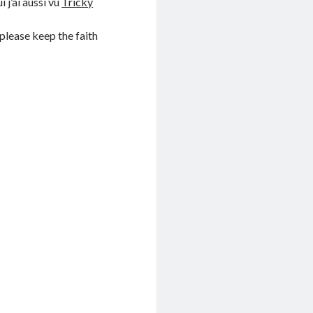
i j’ai aussi vu
Tricky
 please keep the faith