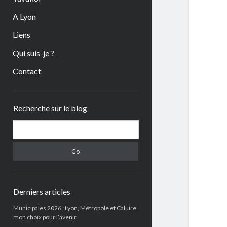
A Lyon
Liens
Qui suis-je ?
Contact
Sidebar
Recherche sur le blog
Search
Derniers articles
Municipales 2026 : Lyon, Métropole et Caluire,
mon choix pour l’avenir