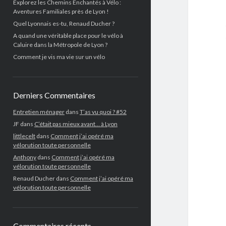
Explorez les Chemins Enchantés à Vélo :
Aventures Familiales près de Lyon !
Quel Lyonnais es-tu, Renaud Ducher ?
A quand une véritable place pour le vélo à
Caluire dans la Métropole de Lyon ?
Comment je vis ma vie sur un vélo
Derniers Commentaires
Entretien ménager
dans
T’as vu quoi ? #52
JF
dans
C’était pas mieux avant… à Lyon
littlecelt
dans
Comment j’ai opéré ma
vélorution toute personnelle
Anthony
dans
Comment j’ai opéré ma
vélorution toute personnelle
Renaud Ducher
dans
Comment j’ai opéré ma
vélorution toute personnelle
Commentaires récents