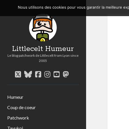
Nous utilisons des cookies pour vous garantir la meilleure exp
Littlecelt Humeur
Le blog patchwork de Littlecelt from Lyon since
2005
twitter
bluesky
facebook
instagram
youtube
mastodon
Humeur
Coup de coeur
Patchwork
Tavukoi