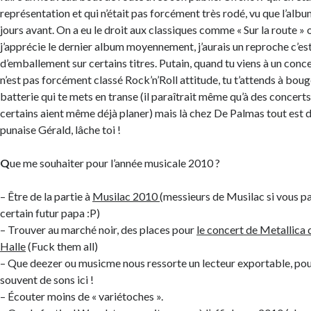
représentation et qui n’était pas forcément très rodé, vu que l’albu
jours avant. On a eu le droit aux classiques comme « Sur la route » 
j’apprécie le dernier album moyennement, j’aurais un reproche c’es
d’emballement sur certains titres. Putain, quand tu viens à un conce
n’est pas forcément classé Rock’n’Roll attitude, tu t’attends à boug
batterie qui te mets en transe (il paraîtrait même qu’à des concerts
certains aient même déjà planer) mais là chez De Palmas tout est d
punaise Gérald, lâche toi !
Q
ue me souhaiter pour l’année musicale 2010 ?
– Être de la partie à
Musilac 2010
(messieurs de Musilac si vous pa
certain futur papa :P)
– Trouver au marché noir, des places pour
le concert de Metallica 
Halle
(Fuck them all)
– Que deezer ou musicme nous ressorte un lecteur exportable, pou
souvent de sons ici !
– Écouter moins de « variétoches ».