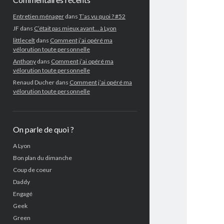
Entretien ménager
dans
T’as vu quoi ? #52
JF
dans
C’était pas mieux avant… à Lyon
littlecelt
dans
Comment j’ai opéré ma
vélorution toute personnelle
Anthony
dans
Comment j’ai opéré ma
vélorution toute personnelle
Renaud Ducher
dans
Comment j’ai opéré ma
vélorution toute personnelle
On parle de quoi ?
A Lyon
Bon plan du dimanche
Coup de coeur
Daddy
Engagé
Geek
Green