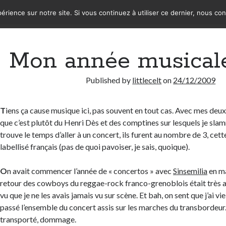
érience sur notre site. Si vous continuez à utiliser ce dernier, nous co
Mon année musical
Published by
littlecelt
on
24/12/2009
T
iens ça cause musique ici, pas souvent en tout cas. Avec mes deux 
que c’est plutôt du Henri Dès et des comptines sur lesquels je sla
trouve le temps d’aller à un concert, ils furent au nombre de 3, cet
labellisé français (pas de quoi pavoiser, je sais, quoique).
O
n avait commencer l’année de « concertos » avec
Sinsemilia
en ma
retour des cowboys du reggae-rock franco-grenoblois était très 
vu que je ne les avais jamais vu sur scène. Et bah, on sent que j’ai vieil
passé l’ensemble du concert assis sur les marches du transbordeur. 
transporté, dommage.