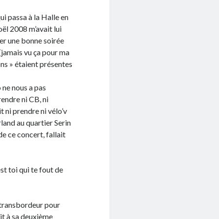
ui passa à la Halle en
oël 2008 m’avait lui
ager une bonne soirée
 (jamais vu ça pour ma
ons » étaient présentes
o ne nous a pas
rendre ni CB, ni
 ni prendre ni vélo’v
land au quartier Serin
e ce concert, fallait
est toi qui te fout de
le transbordeur pour
it à sa deuxième