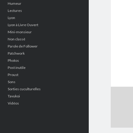
Humeur
Lectures
Lyon
Lyon à Livre Ouvert
Mini-monsieur
Non classé
Parole de Follower
Patchwork
Photos
Post inutile
Proust
Sons
Sorties cuculturelles
Tavukoi
Vidéos