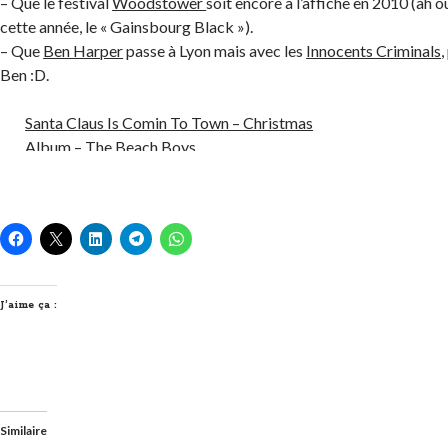
– Que le festival
Woodstower
soit encore à l’affiche en 2010 (ah ou
cette année, le « Gainsbourg Black »).
– Que
Ben Harper
passe à Lyon mais avec les
Innocents Criminals
,
Ben :D.
Santa Claus Is Comin To Town – Christmas
Album – The Beach Boys
J’aime ça :
Similaire