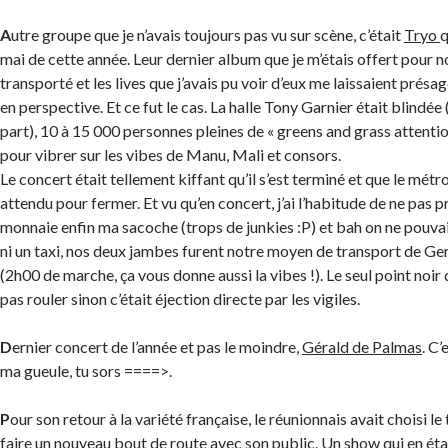
A
utre groupe que je n’avais toujours pas vu sur scène, c’était
Tryo
q
mai de cette année. Leur dernier album que je m’étais offert pour n
transporté et les lives que j’avais pu voir d’eux me laissaient prés
en perspective. Et ce fut le cas. La halle Tony Garnier était blindée
part), 10 à 15 000 personnes pleines de « greens and grass attenti
pour vibrer sur les vibes de Manu, Mali et consors.
Le concert était tellement kiffant qu’il s’est terminé et que le métr
attendu pour fermer. Et vu qu’en concert, j’ai l’habitude de ne pas p
monnaie enfin ma sacoche (trops de junkies :P) et bah on ne pouvait
ni un taxi, nos deux jambes furent notre moyen de transport de Ger
(2h00 de marche, ça vous donne aussi la vibes !). Le seul point noir d
pas rouler sinon c’était éjection directe par les vigiles.
D
ernier concert de l’année et pas le moindre,
Gérald de Palmas
. C’
ma gueule, tu sors ====>.
P
our son retour à la variété française, le réunionnais avait choisi 
faire un nouveau bout de route avec son public. Un show qui en éta