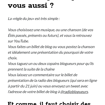
vous aussi ?
Post inutile
Proust
Sons
La «règle du jeu» est très simple :
Sorties cuculturelles
Tavukoi
Vous choisissez une musique, ou une chanson (de vos
Vidéos
Étés passés, présents ou futurs), et vous la retrouvez
sur YouTube.
Vous faites un billet de blog ou vous postez la chanson
et idéalement une présentation du pourquoi de votre
choix.
Vous taguez un ou deux copains blogueurs pour qu’ils
prennent la suite de la chaîne
Vous laissez un commentaire sur le billet de
présentation de la radio des blogueurs (qui sera en ligne
à partir du 21 juin) ou vous envoyez un tweet avec
l’adresse de votre billet de blog à
@radioblogueurs
.
Et comme, il faut choisir des