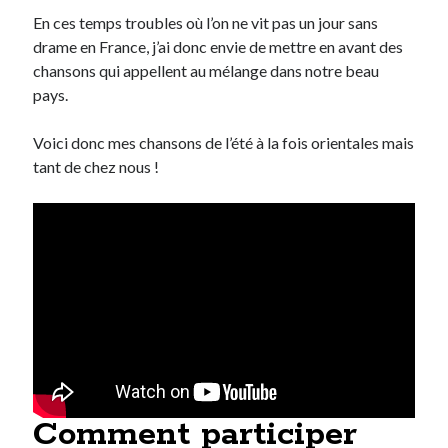
En ces temps troubles où l’on ne vit pas un jour sans
drame en France, j’ai donc envie de mettre en avant des
On parle de quoi ?
chansons qui appellent au mélange dans notre beau
A Lyon
pays.
Bon plan du dimanche
Coup de coeur
Voici donc mes chansons de l’été à la fois orientales mais
Daddy
tant de chez nous !
Engagé
Geek
Green
Humeur
Lectures
Lyon
Lyon à Livre Ouvert
Mini-monsieur
Non classé
Parole de Follower
Patchwork
Comment participer
Photos