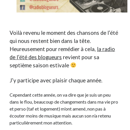
Derniers Commentaires
Entretien ménager
dans
T’as vu quoi ? #52
Voilà revenu le moment des chansons de l’été
JF
dans
C’était pas mieux avant… à Lyon
littlecelt
dans
Comment j’ai opéré ma vélorution toute personnelle
qui nous restent bien dans la tête.
Anthony
dans
Comment j’ai opéré ma vélorution toute personnelle
Heureusement pour remédier à cela,
la radio
Renaud Ducher
dans
Comment j’ai opéré ma vélorution toute
de l’été des blogueurs
revient pour sa
personnelle
septième saison estivale
J’y participe avec plaisir chaque année.
Commentaires récents
Entretien ménager
dans
T’as vu quoi ? #52
Cependant cette année, on va dire que je suis un peu
JF
dans
C’était pas mieux avant… à Lyon
dans le flou, beaucoup de changements dans ma vie pro
littlecelt
dans
Comment j’ai opéré ma vélorution toute personnelle
et perso (taf et logement) m’ont amené, non pas à
Anthony
dans
Comment j’ai opéré ma vélorution toute personnelle
écouter moins de musique mais aucun son n’a retenu
Renaud Ducher
dans
Comment j’ai opéré ma vélorution toute
particulièrement mon attention.
personnelle