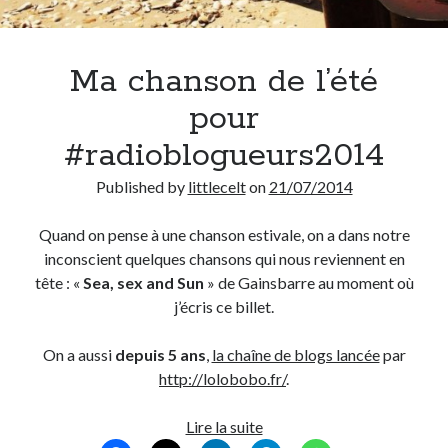
Post inutile
Proust
Ma chanson de l’été
Sons
Sorties cuculturelles
pour
Tavukoi
Vidéos
#radioblogueurs2014
Published by
littlecelt
on
21/07/2014
Quand on pense à une chanson estivale, on a dans notre
inconscient quelques chansons qui nous reviennent en
tête : «
Sea, sex and Sun
» de Gainsbarre au moment où
j’écris ce billet.
On a aussi
depuis 5 ans
,
la chaîne de blogs lancée
par
http://lolobobo.fr/
.
Ma
Lire la suite