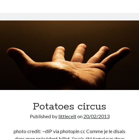
des
blogueurs
2013
Potatoes circus
Published by
littlecelt
on
20/02/2013
photo credit: ~diP via photopin cc Comme je le disais
dans mon précédent billet, j’avais été tagué par deux