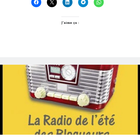
chanson
de
l’été
pour
J’aime ça :
#radioblogueurs2014