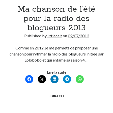
Ma chanson de l’été
pour la radio des
blogueurs 2013
Published by
littlecelt
on
09/07/2013
Comme en 2012, je me permets de proposer une
chanson pour rythmer la radio des blogueurs initiée par
Lolobobo et qui entame sa saison 4.…
Ma
Lire la suite
chanson
de
l’été
pour
J’aime ça :
la
radio