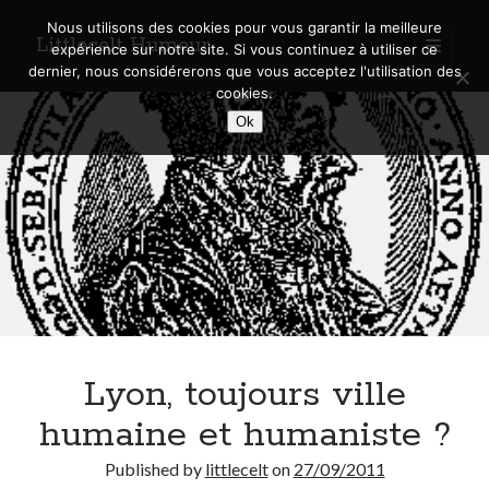
Nous utilisons des cookies pour vous garantir la meilleure
Littlecelt Humeur
open
expérience sur notre site. Si vous continuez à utiliser ce
primary
Sidebar
dernier, nous considérerons que vous acceptez l'utilisation des
menu
cookies.
Recherche sur le blog
Ok
Search
Derniers articles
Municipales 2026 : Lyon, Métropole et Caluire, mon choix pour l’avenir
Explorez les Chemins Enchantés à Vélo : Aventures Familiales près de
Lyon !
Lyon, toujours ville
Quel Lyonnais es-tu, Renaud Ducher ?
A quand une véritable place pour le vélo à Caluire dans la Métropole de
humaine et humaniste ?
Lyon ?
Comment je vis ma vie sur un vélo
Published by
littlecelt
on
27/09/2011