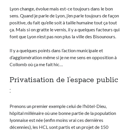
Lyon change, évolue mais est-ce toujours dans le bon
sens. Quand je parle de Lyon, j’en parle toujours de façon
Derniers Commentaires
positive, du fait qu’elle soit à taille humaine tout ça tout
Entretien ménager
dans
T’as vu quoi ? #52
ça. Mais si on gratte le vernis, il y a quelques facteurs qui
JF
dans
C’était pas mieux avant… à Lyon
font que Lyon n’est pas non plus la ville des Bisounours.
littlecelt
dans
Comment j’ai opéré ma vélorution toute personnelle
Anthony
dans
Comment j’ai opéré ma vélorution toute personnelle
Il y a quelques points dans l’action municipale et
Renaud Ducher
dans
Comment j’ai opéré ma vélorution toute
d’agglomération même si je ne me sens en opposition à
personnelle
Collomb où ça me fait hic…
Privatisation de l’espace public
Commentaires récents
:
Entretien ménager
dans
T’as vu quoi ? #52
JF
dans
C’était pas mieux avant… à Lyon
littlecelt
dans
Comment j’ai opéré ma vélorution toute personnelle
Prenons un premier exemple celui de l’hôtel-Dieu,
Anthony
dans
Comment j’ai opéré ma vélorution toute personnelle
hôpital millénaire où une bonne partie de la population
Renaud Ducher
dans
Comment j’ai opéré ma vélorution toute
lyonnaise est née (enfin moins vrai ces dernières
personnelle
décennies), les HCL sont partis et un projet de 150