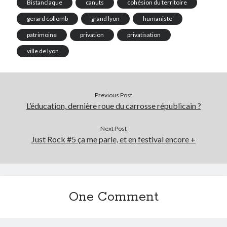
Bistanclaque
canuts
cohésion du territoire
gerard collomb
grand lyon
humaniste
patrimoine
privation
privatisation
ville de lyon
Previous Post
L’éducation, dernière roue du carrosse républicain ?
Next Post
Just Rock #5 ça me parle, et en festival encore +
One Comment