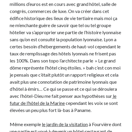
millions d’euros est en cours avec grand hôtel, salle de
congrès, commerces de luxe. On va créer dans cet
On parle de quoi ?
édifice historique des lieux de vie tertiaire mais moi ça
ne m’enchante guère de savoir que tel ou tel groupe
A Lyon
hôtelier va s’approprier une partie de l’histoire lyonnaise
Bon plan du dimanche
sans qu’on est consulté la population lyonnaise. Lyon a
Coup de coeur
certes besoin d’hébergements de haut-vol cependant le
Daddy
taux de remplissage des hôtels lyonnais ne frisent pas
Engagé
les 100%. Dans son topo l’architecte parle » Le grand
Geek
dôme représente l’hôtel cinq étoiles. » bah c’est con moi
Green
je pensais que c’était plutôt un rapport religieux et cela
Humeur
avait plus une connotation de patrimoine lyonnais que
Lectures
d’hôtel à émirs… Ce qui se passe et ce qui se déroulera
Lyon
avec l’hôtel-Dieu me fait penser aux hypothèses sur
le
Lyon à Livre Ouvert
futur de l’hôtel de la Marine
cependant les voix se sont
Mini-monsieur
élevées un peu plus fort là-bas à Paname.
Non classé
Parole de Follower
Même exemple
le jardin de la visitation
à Fourvière dont
Patchwork
une partie est voué à devenir un hôtel-restaurant de
Photos