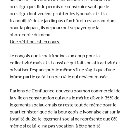
prestige que dit le permis de construire sauf que le
Post inutile
prestige dont veulent profiter les lyonnais c’est la
Proust
tranquillité de ce jardin pas d’un hôtel-restaurant dont
Sons
pour la plupart, ils ne pourront se payer que la
Sorties cuculturelles
photocopie du menu…
Tavukoi
Une pétition est en cours.
Vidéos
Je conçois que le patrimoine a un coup pour la
collectivité mais c’est aussi ce qui fait son attractivité et
privatiser l’espace public même s’il ne s’agit que d’une
infime partie ça fait un peu ville qui devient musée…
Parlons de Confluence, nouveau poumon commercial de
la ville en construction qui aura le mérite d’avoir 35% de
logements sociaux mais ça reste tout de même pour le
quartier historique de la bourgeoisie lyonnaise car sur la
totalité du 2e, le logement social ne représente que 8%
même si celui-ci n’a pas vocation à être habité