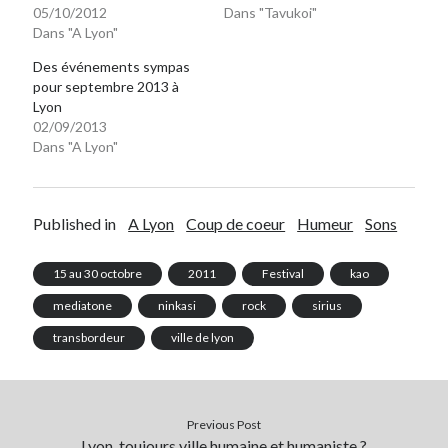
05/10/2012
Dans "Tavukoi"
Dans "A Lyon"
Des événements sympas
pour septembre 2013 à
Lyon
02/09/2013
Dans "A Lyon"
Published in
A Lyon
Coup de coeur
Humeur
Sons
15 au 30 octobre
2011
Festival
kao
mediatone
ninkasi
rock
sirius
transbordeur
ville de lyon
Previous Post
Lyon, toujours ville humaine et humaniste ?