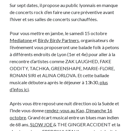
Sur sept dates, il propose au public lyonnais en manque
de concerts rock d’en faire une cure préventive avant
On parle de quoi ?
l’hiver et ses salles de concerts surchauffées.
A Lyon
Bon plan du dimanche
Pour vous mettre en jambe, le samedi 15 octobre
Coup de coeur
Mediatone
et
Birdy Birdy Partners
, organisateurs de
Daddy
l’événement vous proposeront une balade folk à petons
Engagé
à différents endroits de Lyon (1er et 4e) pour aller à la
Geek
rencontre d’artistes comme ZAK LAUGHED, FAKE
Green
ODDITY, TACHKA, GREENSHAPE, MARIE-FLORE,
Humeur
RONAN SIRI et ALINA ORLOVA. Et cette ballade
Lectures
musicale débutera après le déjeuner à 13h30,
plus
Lyon
d’infos ici
.
Lyon à Livre Ouvert
Mini-monsieur
Après vous être reposé une nuit direction où la Suède et
Non classé
l’Inde vous donne
rendez-vous au Kao, Dimanche 16
Parole de Follower
octobre
. Grand écart musical entre un blues man indien
Patchwork
de 68 ans,
SLOW JOE
& THE GINGER ACCIDENT et la
Photos