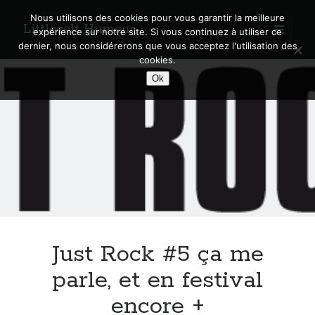
Nous utilisons des cookies pour vous garantir la meilleure
Littlecelt Humeur
open
expérience sur notre site. Si vous continuez à utiliser ce
primary
Sidebar
dernier, nous considérerons que vous acceptez l'utilisation des
menu
cookies.
Recherche sur le blog
Ok
Search
Derniers articles
Municipales 2026 : Lyon, Métropole et Caluire, mon choix pour l’avenir
Explorez les Chemins Enchantés à Vélo : Aventures Familiales près de
Lyon !
Just Rock #5 ça me
Quel Lyonnais es-tu, Renaud Ducher ?
A quand une véritable place pour le vélo à Caluire dans la Métropole de
parle, et en festival
Lyon ?
encore +
Comment je vis ma vie sur un vélo