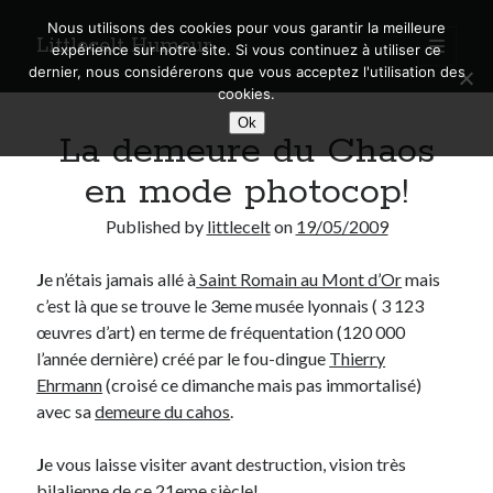
Nous utilisons des cookies pour vous garantir la meilleure
Littlecelt Humeur
open
expérience sur notre site. Si vous continuez à utiliser ce
primary
Sidebar
dernier, nous considérerons que vous acceptez l'utilisation des
menu
cookies.
Recherche sur le blog
Ok
La demeure du Chaos
Search
en mode photocop!
Published by
littlecelt
on
19/05/2009
J
e n’étais jamais allé à
Saint Romain au Mont d’Or
mais
Derniers articles
c’est là que se trouve le 3eme musée lyonnais ( 3 123
Municipales 2026 : Lyon, Métropole et Caluire, mon choix pour l’avenir
œuvres d’art) en terme de fréquentation (120 000
Explorez les Chemins Enchantés à Vélo : Aventures Familiales près de
l’année dernière) créé par le fou-dingue
Thierry
Lyon !
Ehrmann
(croisé ce dimanche mais pas immortalisé)
Quel Lyonnais es-tu, Renaud Ducher ?
avec sa
demeure du cahos
.
A quand une véritable place pour le vélo à Caluire dans la Métropole de
Lyon ?
J
e vous laisse visiter avant destruction, vision très
Comment je vis ma vie sur un vélo
bilalienne
de ce 21eme siècle!