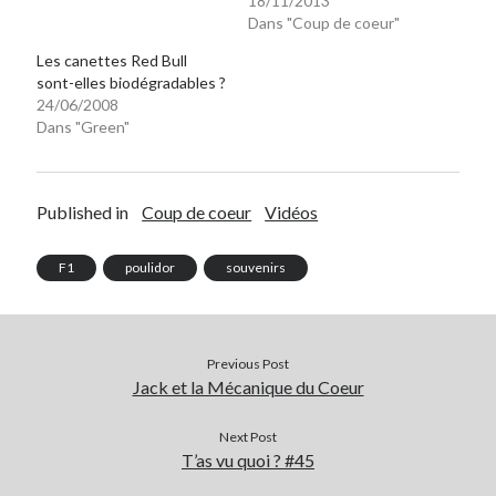
18/11/2013
Dans "Coup de coeur"
Les canettes Red Bull
sont-elles biodégradables ?
24/06/2008
Dans "Green"
Published in
Coup de coeur
Vidéos
F1
poulidor
souvenirs
Previous Post
Jack et la Mécanique du Coeur
Next Post
T’as vu quoi ? #45