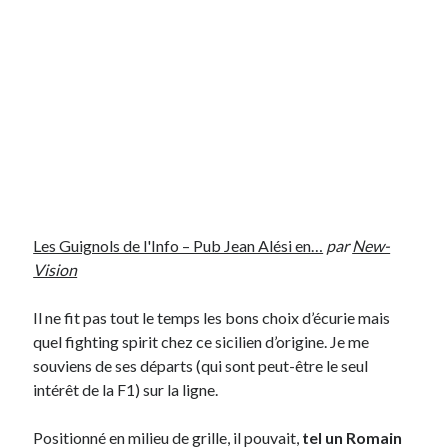
Post inutile
Proust
Sons
Sorties cuculturelles
Tavukoi
Vidéos
Les Guignols de l'Info – Pub Jean Alési en…
par
New-
Vision
Il ne fit pas tout le temps les bons choix d’écurie mais
quel fighting spirit chez ce sicilien d’origine. Je me
souviens de ses départs (qui sont peut-être le seul
intérêt de la F1) sur la ligne.
Positionné en milieu de grille, il pouvait,
tel un Romain