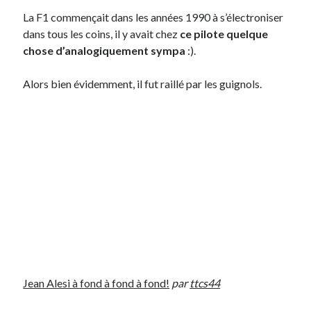
La F1 commençait dans les années 1990 à s’électroniser
dans tous les coins, il y avait chez
ce pilote quelque
On parle de quoi ?
chose d’analogiquement sympa
:).
A Lyon
Bon plan du dimanche
Alors bien évidemment, il fut raillé par les guignols.
Coup de coeur
Daddy
Engagé
Geek
Green
Humeur
Lectures
Lyon
Lyon à Livre Ouvert
Mini-monsieur
Non classé
Parole de Follower
Jean Alesi à fond à fond à fond!
par
ttcs44
Patchwork
Photos