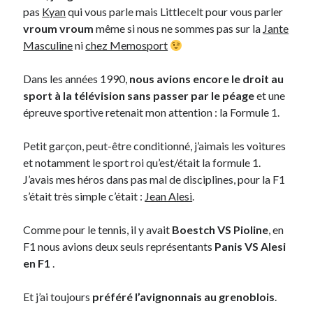
pas
Kyan
qui vous parle mais Littlecelt pour vous parler
vroum vroum
même si nous ne sommes pas sur la
Jante
Derniers Commentaires
Masculine
ni
chez Memosport
Entretien ménager
dans
T’as vu quoi ? #52
Dans les années 1990,
nous avions encore le droit au
JF
dans
C’était pas mieux avant… à Lyon
sport à la télévision sans passer par le péage
et une
littlecelt
dans
Comment j’ai opéré ma vélorution toute personnelle
épreuve sportive retenait mon attention : la Formule 1.
Anthony
dans
Comment j’ai opéré ma vélorution toute personnelle
Renaud Ducher
dans
Comment j’ai opéré ma vélorution toute
personnelle
Petit garçon, peut-être conditionné, j’aimais les voitures
et notamment le sport roi qu’est/était la formule 1.
J’avais mes héros dans pas mal de disciplines, pour la F1
Commentaires récents
s’était très simple c’était :
Jean Alesi
.
Entretien ménager
dans
T’as vu quoi ? #52
Comme pour le tennis, il y avait
Boestch VS Pioline
, en
JF
dans
C’était pas mieux avant… à Lyon
F1 nous avions deux seuls représentants
Panis VS Alesi
littlecelt
dans
Comment j’ai opéré ma vélorution toute personnelle
en F1
.
Anthony
dans
Comment j’ai opéré ma vélorution toute personnelle
Renaud Ducher
dans
Comment j’ai opéré ma vélorution toute
Et j’ai toujours
préféré l’avignonnais au grenoblois
.
personnelle