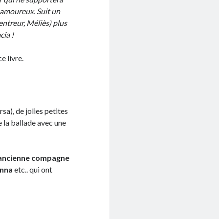
 amoureux. Suit un
ventreur, Méliès) plus
cia !
 livre.
sa), de jolies petites
e la ballade avec une
l’ancienne compagne
onna
etc.. qui ont