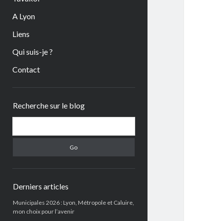
A Lyon
Liens
Qui suis-je ?
Contact
Sidebar
Recherche sur le blog
Search
Derniers articles
Municipales 2026 : Lyon, Métropole et Caluire,
mon choix pour l’avenir