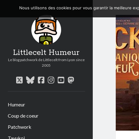
Nous utilisons des cookies pour vous garantir la meilleure exp
Littlecelt Humeur
Le blog patchwork de Littlecelt from Lyon since
2005
twitter
bluesky
facebook
instagram
youtube
mastodon
Humeur
Coup de coeur
Patchwork
Tavukoi