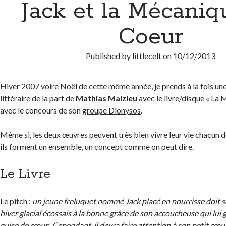
Jack et la Mécaniq
Coeur
Published by
littlecelt
on
10/12/2013
Hiver 2007 voire Noël de cette même année, je prends à la fois un
littéraire de la part de
Mathias Malzieu
avec le
livre
/
disque
« La 
avec le concours de son
groupe Dionysos
.
Même si, les deux œuvres peuvent très bien vivre leur vie chacun 
ils forment un ensemble, un concept comme on peut dire.
Le Livre
Le pitch :
un jeune freluquet nommé Jack placé en nourrisse doit so
hiver glacial écossais à la bonne grâce de son accoucheuse qui lui
guise de cœur. Cependant, il devra faire attention à son petit cœ