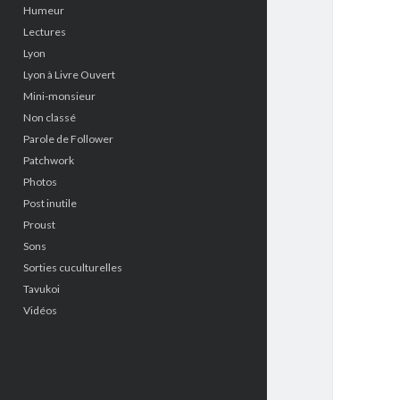
Humeur
Lectures
Lyon
Lyon à Livre Ouvert
Mini-monsieur
Non classé
Parole de Follower
Patchwork
Photos
Post inutile
Proust
Sons
Sorties cuculturelles
Tavukoi
Vidéos