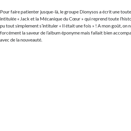
Pour faire patienter jusque-là, le groupe Dionysos a écrit une tout
intitulée « Jack et la Mécanique du Cœur » qui reprend toute l’histoir
pu tout simplement s’intituler « Il était une fois » ! A mon goût, on
forcément la saveur de l’album éponyme mais fallait bien accompag
avec de la nouveauté.