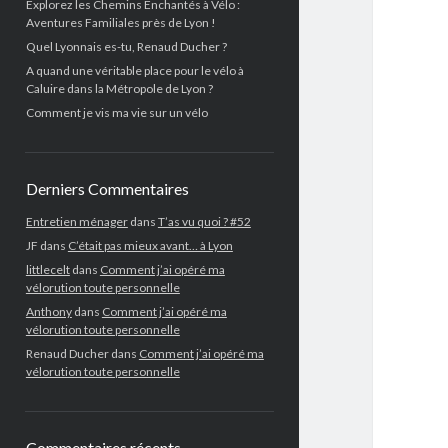
Explorez les Chemins Enchantés à Vélo :
Aventures Familiales près de Lyon !
Quel Lyonnais es-tu, Renaud Ducher ?
A quand une véritable place pour le vélo à
Caluire dans la Métropole de Lyon ?
Comment je vis ma vie sur un vélo
Derniers Commentaires
Entretien ménager
dans
T’as vu quoi ? #52
JF
dans
C’était pas mieux avant… à Lyon
littlecelt
dans
Comment j’ai opéré ma
vélorution toute personnelle
Anthony
dans
Comment j’ai opéré ma
vélorution toute personnelle
Renaud Ducher
dans
Comment j’ai opéré ma
vélorution toute personnelle
Commentaires récents