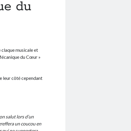
ue du
e claque musicale et
Mécanique du Cœur »
de leur côté cependant
n salut lors d’un
 greffera un coucou en
ur qui ne supportera