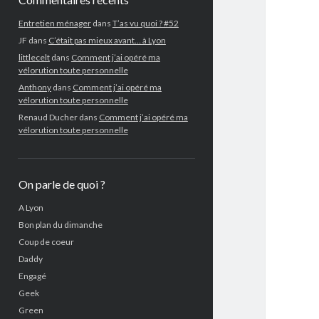
Entretien ménager
dans
T’as vu quoi ? #52
JF
dans
C’était pas mieux avant… à Lyon
littlecelt
dans
Comment j’ai opéré ma
vélorution toute personnelle
Anthony
dans
Comment j’ai opéré ma
vélorution toute personnelle
Renaud Ducher
dans
Comment j’ai opéré ma
vélorution toute personnelle
On parle de quoi ?
A Lyon
Bon plan du dimanche
Coup de coeur
Daddy
Engagé
Geek
Green