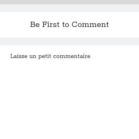
Post inutile
Proust
Sons
Be First to Comment
Sorties cuculturelles
Tavukoi
Vidéos
Laisse un petit commentaire