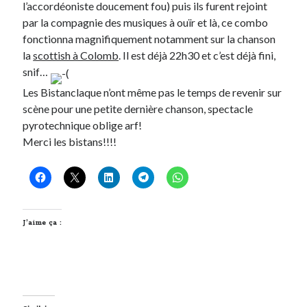
l’accordéoniste doucement fou) puis ils furent rejoint
par la compagnie des musiques à ouïr et là, ce combo
Derniers Commentaires
fonctionna magnifiquement notamment sur la chanson
la
scottish à Colomb
. Il est déjà 22h30 et c’est déjà fini,
Entretien ménager
dans
T’as vu quoi ? #52
snif…
JF
dans
C’était pas mieux avant… à Lyon
Les Bistanclaque n’ont même pas le temps de revenir sur
littlecelt
dans
Comment j’ai opéré ma vélorution toute personnelle
scène pour une petite dernière chanson, spectacle
Anthony
dans
Comment j’ai opéré ma vélorution toute personnelle
pyrotechnique oblige arf!
Renaud Ducher
dans
Comment j’ai opéré ma vélorution toute
personnelle
Merci les bistans!!!!
Commentaires récents
Entretien ménager
dans
T’as vu quoi ? #52
J’aime ça :
JF
dans
C’était pas mieux avant… à Lyon
littlecelt
dans
Comment j’ai opéré ma vélorution toute personnelle
Anthony
dans
Comment j’ai opéré ma vélorution toute personnelle
Renaud Ducher
dans
Comment j’ai opéré ma vélorution toute
personnelle