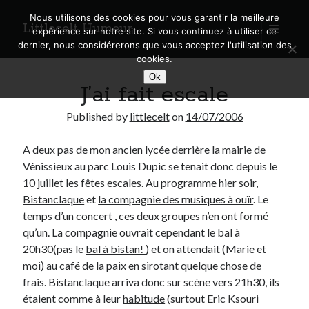
Nous utilisons des cookies pour vous garantir la meilleure
Littlecelt Humeur
open
expérience sur notre site. Si vous continuez à utiliser ce
primary
Sidebar
dernier, nous considérerons que vous acceptez l'utilisation des
menu
cookies.
Recherche sur le blog
Ok
J’ai fait escale
Search
Published by
littlecelt
on
14/07/2006
A deux pas de mon ancien
lycée
derrière la mairie de
Vénissieux au parc Louis Dupic se tenait donc depuis le
Derniers articles
10 juillet les
fêtes escales
. Au programme hier soir,
Bistanclaque
et
la compagnie des musiques à ouïr
. Le
Municipales 2026 : Lyon, Métropole et Caluire, mon choix pour l’avenir
temps d’un concert , ces deux groupes n’en ont formé
Explorez les Chemins Enchantés à Vélo : Aventures Familiales près de
qu’un. La compagnie ouvrait cependant le bal à
Lyon !
20h30(pas le
bal à bistan!
) et on attendait (Marie et
Quel Lyonnais es-tu, Renaud Ducher ?
moi) au café de la paix en sirotant quelque chose de
A quand une véritable place pour le vélo à Caluire dans la Métropole de
Lyon ?
frais. Bistanclaque arriva donc sur scène vers 21h30, ils
Comment je vis ma vie sur un vélo
étaient comme à leur
habitude
(surtout Eric Ksouri