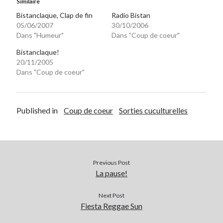
Similaire
Bistanclaque, Clap de fin
Radio Bistan
05/06/2007
30/10/2006
On parle de quoi ?
Dans "Humeur"
Dans "Coup de coeur"
A Lyon
Bistanclaque!
Bon plan du dimanche
20/11/2005
Coup de coeur
Dans "Coup de coeur"
Daddy
Engagé
Geek
Published in
Coup de coeur
Sorties cuculturelles
Green
Humeur
Lectures
Lyon
Lyon à Livre Ouvert
Previous Post
La pause!
Mini-monsieur
Non classé
Next Post
Parole de Follower
Fiesta Reggae Sun
Patchwork
Photos