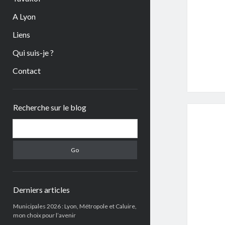
A Lyon
Liens
Qui suis-je ?
Contact
Sidebar
Recherche sur le blog
Search
Derniers articles
Municipales 2026 : Lyon, Métropole et Caluire,
mon choix pour l’avenir