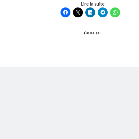
La
Lire la suite
pause!
J’aime ça :