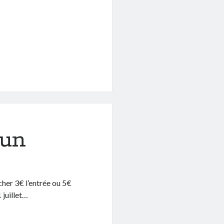
Sun
cher 3€ l’entrée ou 5€
 juillet…