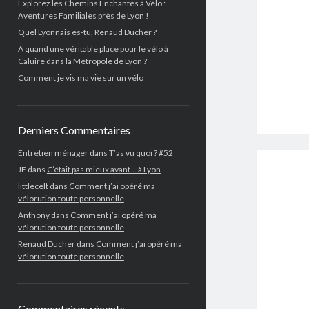
Explorez les Chemins Enchantés à Vélo :
Aventures Familiales près de Lyon !
Quel Lyonnais es-tu, Renaud Ducher ?
A quand une véritable place pour le vélo à
Caluire dans la Métropole de Lyon ?
Comment je vis ma vie sur un vélo
Derniers Commentaires
Entretien ménager
dans
T’as vu quoi ? #52
JF
dans
C’était pas mieux avant… à Lyon
littlecelt
dans
Comment j’ai opéré ma
vélorution toute personnelle
Anthony
dans
Comment j’ai opéré ma
vélorution toute personnelle
Renaud Ducher
dans
Comment j’ai opéré ma
vélorution toute personnelle
Commentaires récents