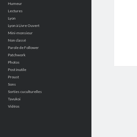
Humeur
Lectures
Lyon
Lyon à Livre Ouvert
Mini-monsieur
Non classé
Parole de Follower
Patchwork
Photos
Post inutile
Proust
Sons
Sorties cuculturelles
Tavukoi
Vidéos