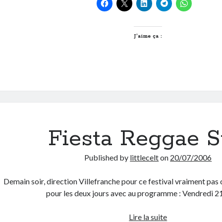
pérégrinations
du
week-
end
J’aime ça :
Fiesta Reggae 
Published by
littlecelt
on
20/07/2006
Demain soir, direction Villefranche pour ce festival vraiment pas 
pour les deux jours avec au programme : Vendredi 21
Fiesta
Lire la suite