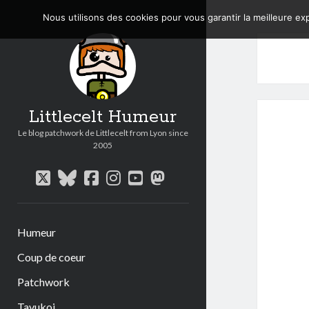
Nous utilisons des cookies pour vous garantir la meilleure exp
Littlecelt Humeur
Le blog patchwork de Littlecelt from Lyon since
2005
twitter
bluesky
facebook
instagram
youtube
mastodon
Humeur
Coup de coeur
Patchwork
Tavukoi