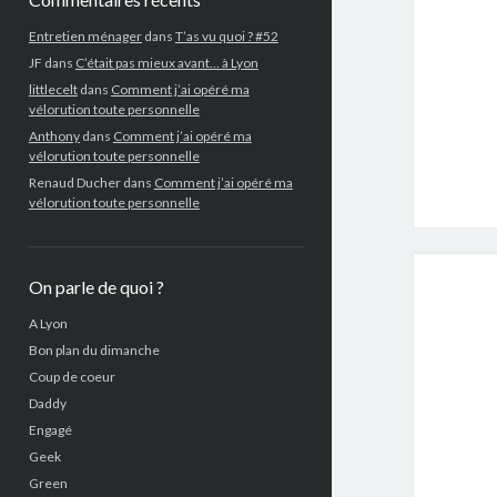
Entretien ménager
dans
T’as vu quoi ? #52
JF
dans
C’était pas mieux avant… à Lyon
littlecelt
dans
Comment j’ai opéré ma
vélorution toute personnelle
Anthony
dans
Comment j’ai opéré ma
vélorution toute personnelle
Renaud Ducher
dans
Comment j’ai opéré ma
vélorution toute personnelle
On parle de quoi ?
A Lyon
Bon plan du dimanche
Coup de coeur
Daddy
Engagé
Geek
Green