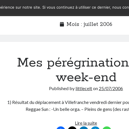
érience sur notre site. Si vous continuez à utiliser ce dernier, nous co
Mois :
juillet 2006
Mes pérégrination
week-end
Published by
littlecelt
on
25/07/2006
1) Résultat du déplacement à Villefranche vendredi dernier pour
Reggae Sun : -Un belle orga. – Pleins de gens (des ra
Mes
Lire la suite