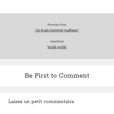
On parle de quoi ?
A Lyon
Previous Post
Bon plan du dimanche
Un train nommé malheur!
Coup de coeur
Daddy
Next Post
Engagé
Voilà voilà!
Geek
Green
Humeur
Lectures
Be First to Comment
Lyon
Lyon à Livre Ouvert
Mini-monsieur
Non classé
Laisse un petit commentaire
Parole de Follower
Patchwork
Photos