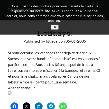
Nous utilisons des cookies pour vous garantir la meilleure
Littlecelt Humeur
open
expérience sur notre site. Si vous continuez à utiliser ce
primary
Sidebar
dernier, nous considérerons que vous acceptez l'utilisation des
menu
cookies.
Recherche sur le blog
Ok
Holidays!
Search
Published by
littlecelt
on
06/01/2006
Si pour certains les vacances sont déjà derrière eux.
Sachez que votre humble “humeuriste” est en vacances à
Derniers articles
partir de ce soir. Bon, certes j’ai un paquet de trucs à
faire (passer mon permis, aller à la banque, refaire ma CI
Municipales 2026 : Lyon, Métropole et Caluire, mon choix pour l’avenir
et nourrir le chat…) mais voilà après 6 mois de dur
Explorez les Chemins Enchantés à Vélo : Aventures Familiales près de
labeur, à moi la liberté pour…une semaine.
Lyon !
Ahahahahaha!!!!
Quel Lyonnais es-tu, Renaud Ducher ?
A quand une véritable place pour le vélo à Caluire dans la Métropole de
Lyon ?
Comment je vis ma vie sur un vélo