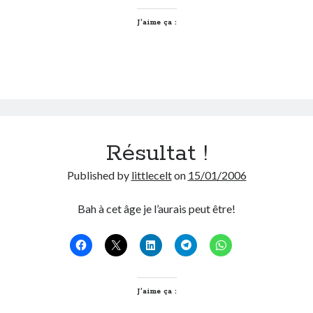
J’aime ça :
Derniers Commentaires
Entretien ménager
dans
T’as vu quoi ? #52
JF
dans
C’était pas mieux avant… à Lyon
littlecelt
dans
Comment j’ai opéré ma vélorution toute personnelle
Anthony
dans
Comment j’ai opéré ma vélorution toute personnelle
Renaud Ducher
dans
Comment j’ai opéré ma vélorution toute
personnelle
Résultat !
Published by
littlecelt
on
15/01/2006
Commentaires récents
Bah à cet âge je l’aurais peut être!
Entretien ménager
dans
T’as vu quoi ? #52
JF
dans
C’était pas mieux avant… à Lyon
littlecelt
dans
Comment j’ai opéré ma vélorution toute personnelle
Anthony
dans
Comment j’ai opéré ma vélorution toute personnelle
Renaud Ducher
dans
Comment j’ai opéré ma vélorution toute
J’aime ça :
personnelle