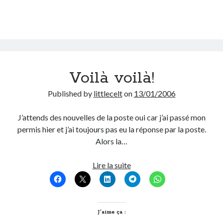
On parle de quoi ?
A Lyon
Bon plan du dimanche
Coup de coeur
Voilà voilà!
Daddy
Engagé
Published by
littlecelt
on
13/01/2006
Geek
Green
J’attends des nouvelles de la poste oui car j’ai passé mon
Humeur
permis hier et j’ai toujours pas eu la réponse par la poste.
Lectures
Alors la…
Lyon
Lyon à Livre Ouvert
Voilà
Lire la suite
Mini-monsieur
voilà!
Non classé
Parole de Follower
Patchwork
J’aime ça :
Photos