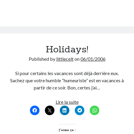
Post inutile
Proust
Sons
Sorties cuculturelles
Tavukoi
Vidéos
Holidays!
Published by
littlecelt
on
06/01/2006
Si pour certains les vacances sont déjà derrière eux.
Sachez que votre humble “humeuriste” est en vacances à
partir de ce soir. Bon, certes j’ai…
Holidays!
Lire la suite
J’aime ça :