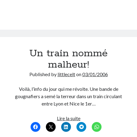
Un train nommé
malheur!
Published by
littlecelt
on
03/01/2006
Voilà, l’info du jour qui me révolte. Une bande de
gougnafiers a semé la terreur dans un train circulant
entre Lyon et Nice le 1er…
Un
Lire la suite
train
nommé