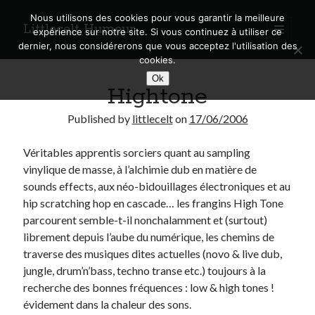
Nous utilisons des cookies pour vous garantir la meilleure
Littlecelt Humeur
open
expérience sur notre site. Si vous continuez à utiliser ce
primary
Sidebar
dernier, nous considérerons que vous acceptez l'utilisation des
menu
cookies.
Recherche sur le blog
Ok
Hightone
Search
Published by
littlecelt
on
17/06/2006
Véritables apprentis sorciers quant au sampling
vinylique de masse, à l’alchimie dub en matière de
Derniers articles
sounds effects, aux néo-bidouillages électroniques et au
hip scratching hop en cascade… les frangins High Tone
Municipales 2026 : Lyon, Métropole et Caluire, mon choix pour l’avenir
parcourent semble-t-il nonchalamment et (surtout)
Explorez les Chemins Enchantés à Vélo : Aventures Familiales près de
librement depuis l’aube du numérique, les chemins de
Lyon !
traverse des musiques dites actuelles (novo & live dub,
Quel Lyonnais es-tu, Renaud Ducher ?
jungle, drum’n’bass, techno transe etc.) toujours à la
A quand une véritable place pour le vélo à Caluire dans la Métropole de
Lyon ?
recherche des bonnes fréquences : low & high tones !
Comment je vis ma vie sur un vélo
évidement dans la chaleur des sons.