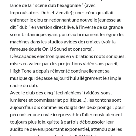
lance de la ” scène dub hexagonale ” (avec
Improvisators Dub et Zenzile) ; une scène qui allait
On parle de quoi ?
enfoncer le clou en redonnant une nouvelle jeunesse au
A Lyon
dit ” dub ” en version direct live, à l’inverse de sa grande
Bon plan du dimanche
sœur britannique ayant porté au firmament le règne des
Coup de coeur
machines dans les studios avides de remixes (voir la
Daddy
fameuse écurie On U Sound et consorts).
Engagé
D’escapades électroniques en vibrations roots soniques,
Geek
mises en valeur par des projections vidéo sans pareil,
Green
High Tone a depuis réinventé continuellement sa
Humeur
musique qui dépasse aujourd’hui allégrement le simple
Lectures
cadre du dub.
Lyon
Avec le club des cinq “technichiens” (vidéos, sons,
Lyon à Livre Ouvert
lumières et commissariat politique…), les tontons sont
Mini-monsieur
aujourd’hui dix comme les doigts des deux poings ! pour
Non classé
pérenniser une envie irrépressible d’aller musicalement
Parole de Follower
toujours plus loin, quitte à parfois déboussoler leur
Patchwork
auditoire devenu pourtant exponentiel, attendu que les
Photos