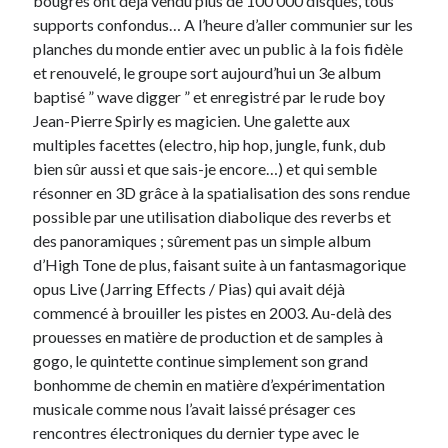
bougres ont déjà vendu plus de 100 000 disques, tous
Post inutile
supports confondus… A l’heure d’aller communier sur les
Proust
planches du monde entier avec un public à la fois fidèle
Sons
et renouvelé, le groupe sort aujourd’hui un 3e album
Sorties cuculturelles
baptisé ” wave digger ” et enregistré par le rude boy
Tavukoi
Jean-Pierre Spirly es magicien. Une galette aux
Vidéos
multiples facettes (electro, hip hop, jungle, funk, dub
bien sûr aussi et que sais-je encore…) et qui semble
résonner en 3D grâce à la spatialisation des sons rendue
possible par une utilisation diabolique des reverbs et
des panoramiques ; sûrement pas un simple album
d’High Tone de plus, faisant suite à un fantasmagorique
opus Live (Jarring Effects / Pias) qui avait déjà
commencé à brouiller les pistes en 2003. Au-delà des
prouesses en matière de production et de samples à
gogo, le quintette continue simplement son grand
bonhomme de chemin en matière d’expérimentation
musicale comme nous l’avait laissé présager ces
rencontres électroniques du dernier type avec le