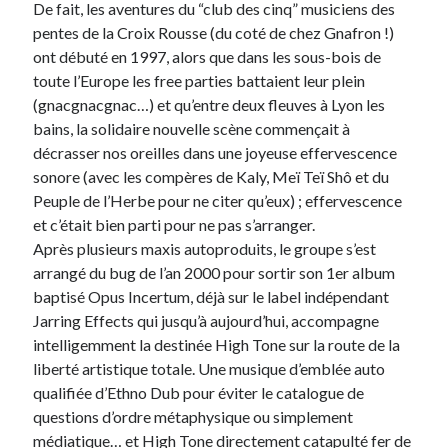
De fait, les aventures du “club des cinq” musiciens des
pentes de la Croix Rousse (du coté de chez Gnafron !)
Derniers Commentaires
ont débuté en 1997, alors que dans les sous-bois de
toute l’Europe les free parties battaient leur plein
Entretien ménager
dans
T’as vu quoi ? #52
(gnacgnacgnac…) et qu’entre deux fleuves à Lyon les
JF
dans
C’était pas mieux avant… à Lyon
bains, la solidaire nouvelle scène commençait à
littlecelt
dans
Comment j’ai opéré ma vélorution toute personnelle
décrasser nos oreilles dans une joyeuse effervescence
Anthony
dans
Comment j’ai opéré ma vélorution toute personnelle
sonore (avec les compères de Kaly, Meï Teï Shô et du
Renaud Ducher
dans
Comment j’ai opéré ma vélorution toute
Peuple de l’Herbe pour ne citer qu’eux) ; effervescence
personnelle
et c’était bien parti pour ne pas s’arranger.
Après plusieurs maxis autoproduits, le groupe s’est
arrangé du bug de l’an 2000 pour sortir son 1er album
Commentaires récents
baptisé Opus Incertum, déjà sur le label indépendant
Entretien ménager
dans
T’as vu quoi ? #52
Jarring Effects qui jusqu’à aujourd’hui, accompagne
JF
dans
C’était pas mieux avant… à Lyon
intelligemment la destinée High Tone sur la route de la
littlecelt
dans
Comment j’ai opéré ma vélorution toute personnelle
liberté artistique totale. Une musique d’emblée auto
Anthony
dans
Comment j’ai opéré ma vélorution toute personnelle
qualifiée d’Ethno Dub pour éviter le catalogue de
Renaud Ducher
dans
Comment j’ai opéré ma vélorution toute
questions d’ordre métaphysique ou simplement
personnelle
médiatique… et High Tone directement catapulté fer de