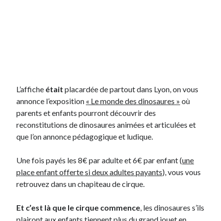
On parle de quoi ?
A Lyon
Bon plan du dimanche
Coup de coeur
Daddy
L’affiche
était
placardée de partout dans Lyon, on vous
Engagé
annonce l’exposition
« Le monde des dinosaures »
où
Geek
parents et enfants pourront découvrir des
Green
reconstitutions de dinosaures animées et articulées et
Humeur
que l’on annonce pédagogique et ludique.
Lectures
Lyon
Une fois payés les 8€ par adulte et 6€ par enfant (
une
Lyon à Livre Ouvert
place enfant offerte si deux adultes payants
), vous vous
Mini-monsieur
retrouvez dans un chapiteau de cirque.
Non classé
Parole de Follower
Et c’est là que le cirque commence
, les dinosaures s’ils
Patchwork
plairont aux enfants tiennent plus du grand jouet en
Photos