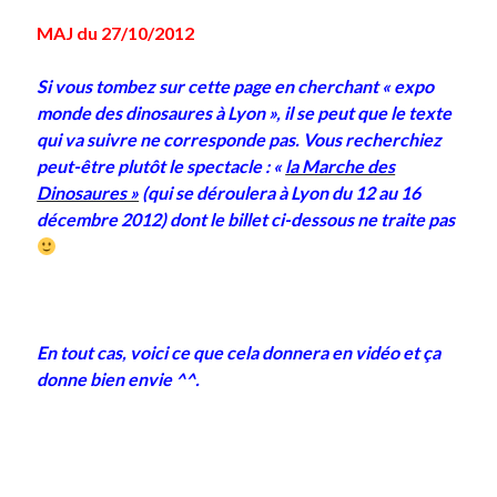
MAJ du 27/10/2012
Derniers Commentaires
Si vous tombez sur cette page en cherchant « expo
Entretien ménager
dans
T’as vu quoi ? #52
monde des dinosaures à Lyon », il se peut que le texte
JF
dans
C’était pas mieux avant… à Lyon
qui va suivre ne corresponde pas. Vous recherchiez
littlecelt
dans
Comment j’ai opéré ma vélorution toute personnelle
peut-être plutôt le spectacle : «
la Marche des
Anthony
dans
Comment j’ai opéré ma vélorution toute personnelle
Dinosaures »
(qui se déroulera à Lyon du 12 au 16
Renaud Ducher
dans
Comment j’ai opéré ma vélorution toute
décembre 2012) dont le billet ci-dessous ne traite pas
personnelle
Commentaires récents
Entretien ménager
dans
T’as vu quoi ? #52
En tout cas, voici ce que cela donnera en vidéo et ça
JF
dans
C’était pas mieux avant… à Lyon
donne bien envie ^^.
littlecelt
dans
Comment j’ai opéré ma vélorution toute personnelle
Anthony
dans
Comment j’ai opéré ma vélorution toute personnelle
Renaud Ducher
dans
Comment j’ai opéré ma vélorution toute
personnelle