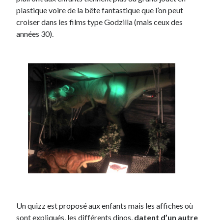
plastique voire de la bête fantastique que l’on peut
Post inutile
croiser dans les films type Godzilla (mais ceux des
Proust
années 30).
Sons
Sorties cuculturelles
Tavukoi
Vidéos
Un quizz est proposé aux enfants mais les affiches où
sont expliqués, les différents dinos,
datent d’un autre