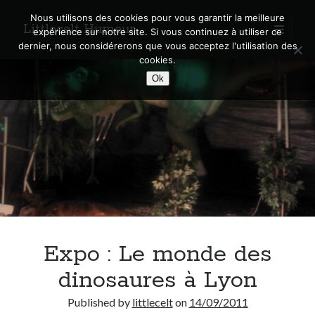
Nous utilisons des cookies pour vous garantir la meilleure
Littlecelt Humeur
open
expérience sur notre site. Si vous continuez à utiliser ce
primary
Sidebar
dernier, nous considérerons que vous acceptez l'utilisation des
menu
cookies.
Recherche sur le blog
Ok
Search
Derniers articles
Municipales 2026 : Lyon, Métropole et Caluire, mon choix pour l’avenir
Explorez les Chemins Enchantés à Vélo : Aventures Familiales près de
Lyon !
Expo : Le monde des
Quel Lyonnais es-tu, Renaud Ducher ?
A quand une véritable place pour le vélo à Caluire dans la Métropole de
dinosaures à Lyon
Lyon ?
Comment je vis ma vie sur un vélo
Published by
littlecelt
on
14/09/2011