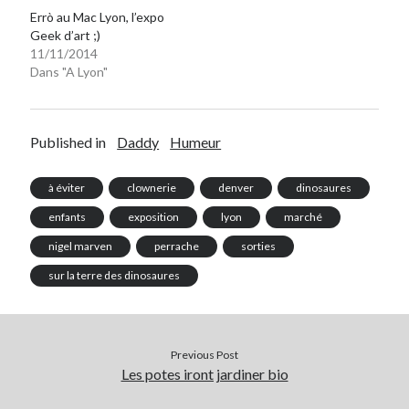
Errò au Mac Lyon, l’expo
Geek d’art ;)
11/11/2014
Dans "A Lyon"
Published in
Daddy
Humeur
à éviter
clownerie
denver
dinosaures
enfants
exposition
lyon
marché
nigel marven
perrache
sorties
sur la terre des dinosaures
Previous Post
Les potes iront jardiner bio