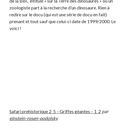
de la BBC intitulé « sur la Terre des dinosaures » ou un
zoologiste part à la recherche d’un dinosaure. Rien à
redire sur le docu (qui est une série de docu en fait)
prenant et tout sauf que celui-ci date de 1999/2000. Le
voici !
Safari prehistorique 2_5 – Griffes géantes – 1_2
par
einstein-rosen-podolsky