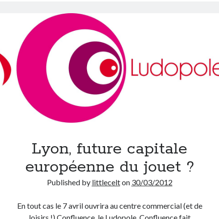
13
mai
On parle de quoi ?
?
A Lyon
Bon plan du dimanche
Coup de coeur
Daddy
Engagé
Geek
Green
Humeur
Lectures
Lyon, future capitale
Lyon
Lyon à Livre Ouvert
européenne du jouet ?
Mini-monsieur
Published by
littlecelt
on
30/03/2012
Non classé
Parole de Follower
En tout cas le 7 avril ouvrira au centre commercial (et de
Patchwork
loisirs !) Confluence, le Ludopole. Confluence fait
Photos