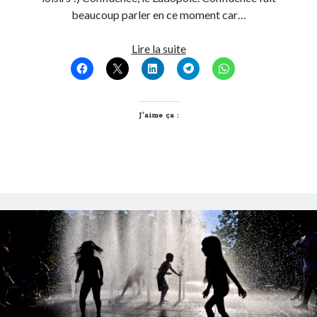
beaucoup parler en ce moment car…
Post inutile
Proust
Lyon,
Lire la suite
Sons
future
Sorties cuculturelles
capitale
Tavukoi
européenne
Vidéos
du
J’aime ça :
jouet
?