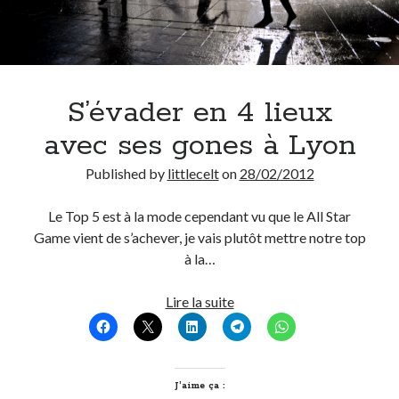
S’évader en 4 lieux
avec ses gones à Lyon
Published by
littlecelt
on
28/02/2012
Le Top 5 est à la mode cependant vu que le All Star
Game vient de s’achever, je vais plutôt mettre notre top
à la…
S’évader
Lire la suite
en
4
lieux
avec
J’aime ça :