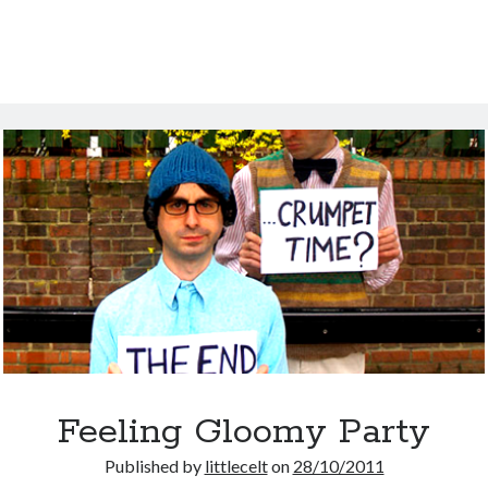
ses
gones
à
Lyon
Feeling Gloomy Party
Published by
littlecelt
on
28/10/2011