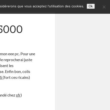
nsidérerons que vous acceptez l'utilisation des cookies.
Ok
5000
é mon eee pc. Pour une
 Je reprocherai juste
isent les
e. Enfin bon, colis
PS
(fort ces ricains)
mandé chez
sfr
)