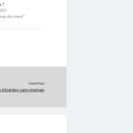
s ?
013
oup de coeur"
Next Post
 blogday sans maman