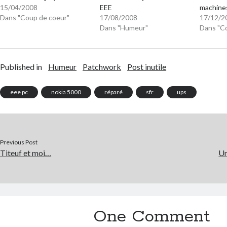
15/04/2008
EEE
machine
Dans "Coup de coeur"
17/08/2008
17/12/2
Dans "Humeur"
Dans "C
Published in
Humeur
Patchwork
Post inutile
eee pc
nokia 5000
réparé
sfr
ups
Previous Post
Titeuf et moi…
Un
One Comment