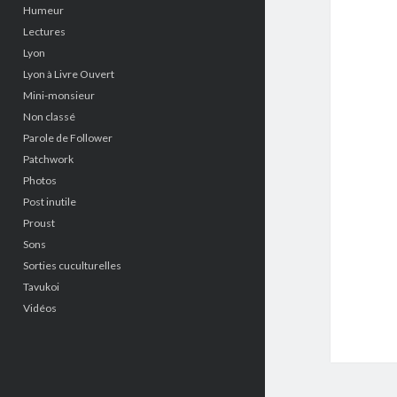
Humeur
Lectures
Lyon
Lyon à Livre Ouvert
Mini-monsieur
Non classé
Parole de Follower
Patchwork
Photos
Post inutile
Proust
Sons
Sorties cuculturelles
Tavukoi
Vidéos