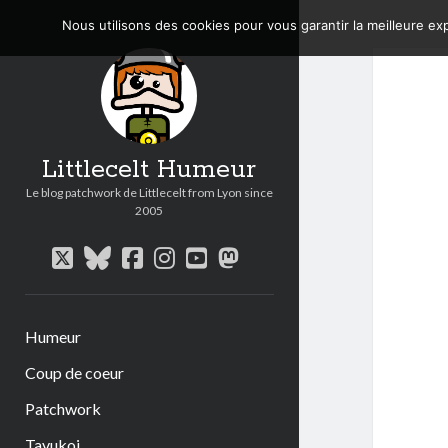
Nous utilisons des cookies pour vous garantir la meilleure exp
Littlecelt Humeur
Le blog patchwork de Littlecelt from Lyon since
2005
twitter
bluesky
facebook
instagram
youtube
mastodon
Humeur
Coup de coeur
Patchwork
Tavukoi