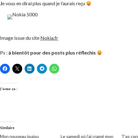
J
e vous en dirai plus quand je l’aurais reçu
Image issue du site
Nokia.fr
Ps
: à bientôt pour des posts plus réflechis
J’aime ça :
Similaire
Mon nouveau joujou
Le samedi où j’ai cramé mon
T’as co