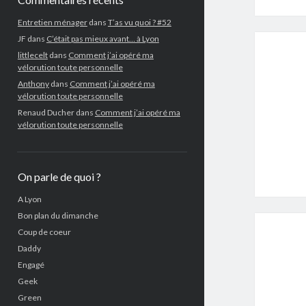
Entretien ménager
dans
T’as vu quoi ? #52
JF
dans
C’était pas mieux avant… à Lyon
littlecelt
dans
Comment j’ai opéré ma
vélorution toute personnelle
Anthony
dans
Comment j’ai opéré ma
vélorution toute personnelle
Renaud Ducher
dans
Comment j’ai opéré ma
vélorution toute personnelle
On parle de quoi ?
A Lyon
Bon plan du dimanche
Coup de coeur
Daddy
Engagé
Geek
Green