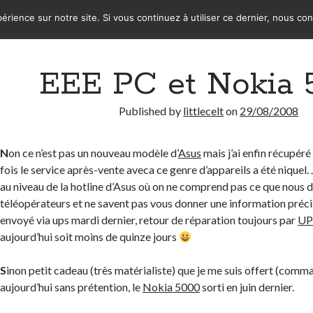
érience sur notre site. Si vous continuez à utiliser ce dernier, nous co
EEE PC et Nokia 
Published by
littlecelt
on
29/08/2008
N
on ce n’est pas un nouveau modèle d’
Asus
mais j’ai enfin récupér
fois le service après-vente aveca ce genre d’appareils a été niquel.
au niveau de la hotline d’Asus où on ne comprend pas ce que nous d
téléopérateurs et ne savent pas vous donner une information précis
envoyé via ups mardi dernier, retour de réparation toujours par
U
aujourd’hui soit moins de quinze jours
S
inon petit cadeau (très matérialiste) que je me suis offert (com
aujourd’hui sans prétention, le
Nokia 5000
sorti en juin dernier.