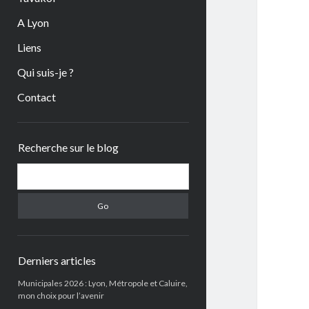
A Lyon
Liens
Qui suis-je ?
Contact
Sidebar
Recherche sur le blog
Search
Derniers articles
Municipales 2026 : Lyon, Métropole et Caluire,
mon choix pour l’avenir