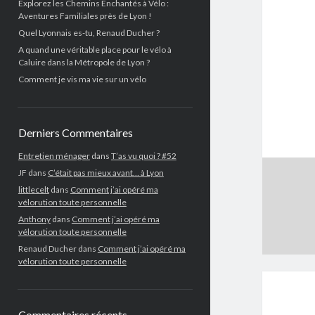
Explorez les Chemins Enchantés à Vélo :
Aventures Familiales près de Lyon !
Quel Lyonnais es-tu, Renaud Ducher ?
A quand une véritable place pour le vélo à
Caluire dans la Métropole de Lyon ?
Comment je vis ma vie sur un vélo
Derniers Commentaires
Entretien ménager
dans
T’as vu quoi ? #52
JF
dans
C’était pas mieux avant… à Lyon
littlecelt
dans
Comment j’ai opéré ma
vélorution toute personnelle
Anthony
dans
Comment j’ai opéré ma
vélorution toute personnelle
Renaud Ducher
dans
Comment j’ai opéré ma
vélorution toute personnelle
Commentaires récents