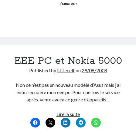
le
J’aime ça :
Post inutile
net
Proust
cette
Sons
semaine
Sorties cuculturelles
?
Tavukoi
#9
Vidéos
Spécial
j’ai
EEE PC et Nokia 5000
des
bleus
Published by
littlecelt
on
29/08/2008
aux
yeux…
Non ce n’est pas un nouveau modèle d’Asus mais j’ai
enfin récupéré mon eee pc. Pour une fois le service
après-vente aveca ce genre d’appareils…
EEE
Lire la suite
PC
et
Nokia