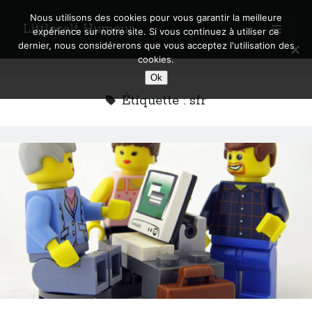
Nous utilisons des cookies pour vous garantir la meilleure
Littlecelt Humeur
open
expérience sur notre site. Si vous continuez à utiliser ce
primary
Sidebar
dernier, nous considérerons que vous acceptez l'utilisation des
menu
cookies.
Recherche sur le blog
Ok
Search
Étiquette :
sfr
Derniers articles
Municipales 2026 : Lyon, Métropole et Caluire, mon choix pour l’avenir
Explorez les Chemins Enchantés à Vélo : Aventures Familiales près de
Lyon !
Quel Lyonnais es-tu, Renaud Ducher ?
A quand une véritable place pour le vélo à Caluire dans la Métropole de
Lyon ?
Comment je vis ma vie sur un vélo