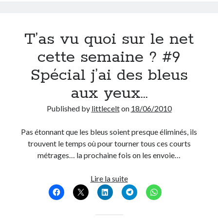
On parle de quoi ?
T’as vu quoi sur le net
A Lyon
cette semaine ? #9
Bon plan du dimanche
Coup de coeur
Spécial j’ai des bleus
Daddy
aux yeux…
Engagé
Geek
Published by
littlecelt
on
18/06/2010
Green
Humeur
Pas étonnant que les bleus soient presque éliminés, ils
Lectures
trouvent le temps où pour tourner tous ces courts
Lyon
métrages… la prochaine fois on les envoie…
Lyon à Livre Ouvert
Mini-monsieur
T’as
Lire la suite
Non classé
vu
Parole de Follower
quoi
Patchwork
sur
Photos