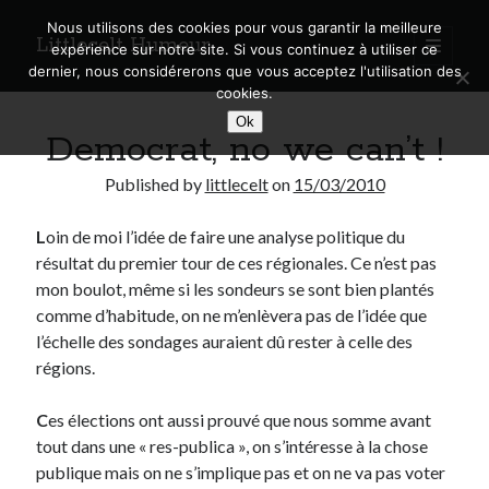
Nous utilisons des cookies pour vous garantir la meilleure
Littlecelt Humeur
open
expérience sur notre site. Si vous continuez à utiliser ce
primary
Sidebar
dernier, nous considérerons que vous acceptez l'utilisation des
menu
cookies.
Recherche sur le blog
Ok
Democrat, no we can’t !
Search
Published by
littlecelt
on
15/03/2010
L
oin de moi l’idée de faire une analyse politique du
résultat du premier tour de ces régionales. Ce n’est pas
Derniers articles
mon boulot, même si les sondeurs se sont bien plantés
comme d’habitude, on ne m’enlèvera pas de l’idée que
Municipales 2026 : Lyon, Métropole et Caluire, mon choix pour l’avenir
l’échelle des sondages auraient dû rester à celle des
Explorez les Chemins Enchantés à Vélo : Aventures Familiales près de
régions.
Lyon !
Quel Lyonnais es-tu, Renaud Ducher ?
C
es élections ont aussi prouvé que nous somme avant
A quand une véritable place pour le vélo à Caluire dans la Métropole de
Lyon ?
tout dans une « res-publica », on s’intéresse à la chose
Comment je vis ma vie sur un vélo
publique mais on ne s’implique pas et on ne va pas voter