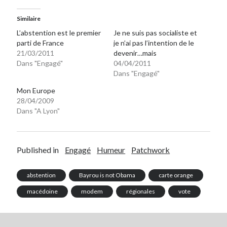
Similaire
L’abstention est le premier
Je ne suis pas socialiste et
parti de France
je n’ai pas l’intention de le
21/03/2011
devenir…mais
Dans "Engagé"
04/04/2011
Dans "Engagé"
Mon Europe
28/04/2009
Dans "A Lyon"
Published in
Engagé
Humeur
Patchwork
abstention
Bayrou is not Obama
carte orange
macédoine
modem
régionales
vote