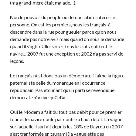
(ma grand-mère était malade…).
Derniers Commentaires
N
on le pouvoir du peuple ou démocratie n’intéresse
personne. On est les premiers, nous les français, à
Entretien ménager
dans
T’as vu quoi ? #52
descendre dans la rue pour gueuler parce qu’on nous
JF
dans
C’était pas mieux avant… à Lyon
demande pas notre avis mais quand on nous le demande
littlecelt
dans
Comment j’ai opéré ma vélorution toute personnelle
quand il s’agit d’aller voter, tous les rats quittent le
Anthony
dans
Comment j’ai opéré ma vélorution toute personnelle
navire… 2007 fut une exception et 2002 n’a pas servi de
Renaud Ducher
dans
Comment j’ai opéré ma vélorution toute
leçons.
personnelle
L
e français n’est donc pas un démocrate, il aime la figure
paternaliste celle du monarque en l’occurrence
Commentaires récents
républicain. Pas étonnant qu’un parti se revendique
Entretien ménager
dans
T’as vu quoi ? #52
démocrate n’arrive qu’à 4%.
JF
dans
C’était pas mieux avant… à Lyon
littlecelt
dans
Comment j’ai opéré ma vélorution toute personnelle
O
ui le Modem a fait du tout bas débit pour ce premier
Anthony
dans
Comment j’ai opéré ma vélorution toute personnelle
tour et le navire coule par contre à haut débit. La vague
Renaud Ducher
dans
Comment j’ai opéré ma vélorution toute
sur laquelle il surfait depuis les 18% de Bayrou en 2007
personnelle
s’est tranformée en tsunami (la vaguelette des