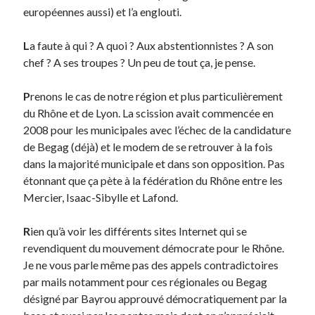
européennes aussi) et l’a englouti.
On parle de quoi ?
L
a faute à qui ? A quoi ? Aux abstentionnistes ? A son
A Lyon
chef ? A ses troupes ? Un peu de tout ça, je pense.
Bon plan du dimanche
Coup de coeur
P
renons le cas de notre région et plus particulièrement
Daddy
du Rhône et de Lyon. La scission avait commencée en
Engagé
2008 pour les municipales avec l’échec de la candidature
Geek
de Begag (déjà) et le modem de se retrouver à la fois
Green
dans la majorité municipale et dans son opposition. Pas
Humeur
étonnant que ça pète à la fédération du Rhône entre les
Lectures
Mercier, Isaac-Sibylle et Lafond.
Lyon
Lyon à Livre Ouvert
R
ien qu’à voir les différents sites Internet qui se
Mini-monsieur
revendiquent du mouvement démocrate pour le Rhône.
Non classé
Je ne vous parle même pas des appels contradictoires
Parole de Follower
par mails notamment pour ces régionales ou Begag
Patchwork
désigné par Bayrou approuvé démocratiquement par la
Photos