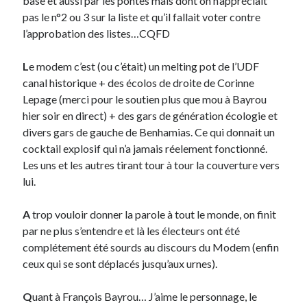
base et aussi par les pontes mais dont on n’appréciait
Post inutile
pas le n°2 ou 3 sur la liste et qu’il fallait voter contre
Proust
l’approbation des listes…CQFD
Sons
Sorties cuculturelles
L
e modem c’est (ou c’était) un melting pot de l’UDF
Tavukoi
canal historique + des écolos de droite de Corinne
Vidéos
Lepage (merci pour le soutien plus que mou à Bayrou
hier soir en direct) + des gars de génération écologie et
divers gars de gauche de Benhamias. Ce qui donnait un
cocktail explosif qui n’a jamais réelement fonctionné.
Les uns et les autres tirant tour à tour la couverture vers
lui.
A
trop vouloir donner la parole à tout le monde, on finit
par ne plus s’entendre et là les électeurs ont été
complétement été sourds au discours du Modem (enfin
ceux qui se sont déplacés jusqu’aux urnes).
Q
uant à François Bayrou… J’aime le personnage, le