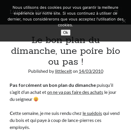
Nous utilisons des cookies pour vous garantir la meilleure
Littlecelt Humeur
open
expérience sur notre site. Si vous continuez à utiliser ce
primary
Sidebar
dernier, nous considérerons que vous acceptez l'utilisation des
menu
cookies.
Recherche sur le blog
Ok
Le bon plan du
Search
dimanche, une poire bio
ou pas !
Published by
littlecelt
on
14/03/2010
Derniers articles
Pas forcément un bon plan du dimanche
puisqu’il
Municipales 2026 : Lyon, Métropole et Caluire, mon choix pour l’avenir
s’agit d’un achat et
on ne va pas faire des achats
le jour
Explorez les Chemins Enchantés à Vélo : Aventures Familiales près de
Lyon !
du seigneur
Quel Lyonnais es-tu, Renaud Ducher ?
A quand une véritable place pour le vélo à Caluire dans la Métropole de
C
ette semaine, je me suis rendu chez
le suédois
qui vend
Lyon ?
du bois et qui paye à coup de lance-pierres ces
Comment je vis ma vie sur un vélo
employés.