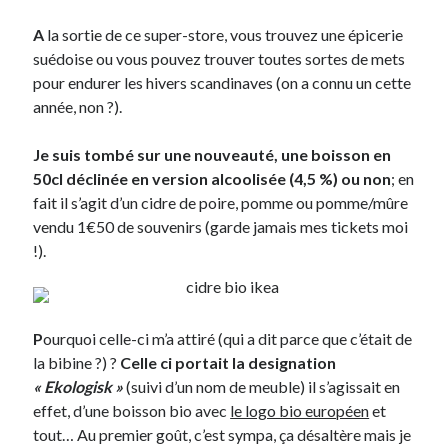
A
la sortie de ce super-store, vous trouvez une épicerie
Derniers Commentaires
suédoise ou vous pouvez trouver toutes sortes de mets
pour endurer les hivers scandinaves (on a connu un cette
Entretien ménager
dans
T’as vu quoi ? #52
année, non ?).
JF
dans
C’était pas mieux avant… à Lyon
littlecelt
dans
Comment j’ai opéré ma vélorution toute personnelle
Je suis tombé sur une nouveauté, une boisson en
Anthony
dans
Comment j’ai opéré ma vélorution toute personnelle
50cl déclinée en version alcoolisée (4,5 %) ou non
; en
Renaud Ducher
dans
Comment j’ai opéré ma vélorution toute
fait il s’agit d’un cidre de poire, pomme ou pomme/mûre
personnelle
vendu 1€50 de souvenirs (garde jamais mes tickets moi
!).
Commentaires récents
Entretien ménager
dans
T’as vu quoi ? #52
JF
dans
C’était pas mieux avant… à Lyon
P
ourquoi celle-ci m’a attiré (qui a dit parce que c’était de
littlecelt
dans
Comment j’ai opéré ma vélorution toute personnelle
la bibine ?) ?
Celle ci portait la designation
Anthony
dans
Comment j’ai opéré ma vélorution toute personnelle
« Ekologisk »
(suivi d’un nom de meuble) il s’agissait en
Renaud Ducher
dans
Comment j’ai opéré ma vélorution toute
effet, d’une boisson bio avec
le logo bio européen
et
personnelle
tout… Au premier goût, c’est sympa, ça désaltère mais je