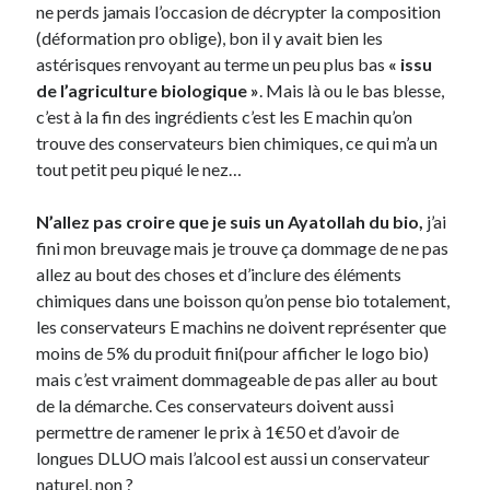
ne perds jamais l’occasion de décrypter la composition
(déformation pro oblige), bon il y avait bien les
On parle de quoi ?
astérisques renvoyant au terme un peu plus bas
« issu
de l’agriculture biologique »
. Mais là ou le bas blesse,
A Lyon
c’est à la fin des ingrédients c’est les E machin qu’on
Bon plan du dimanche
trouve des conservateurs bien chimiques, ce qui m’a un
Coup de coeur
tout petit peu piqué le nez…
Daddy
Engagé
N’allez pas croire que je suis un Ayatollah du bio,
j’ai
Geek
fini mon breuvage mais je trouve ça dommage de ne pas
Green
allez au bout des choses et d’inclure des éléments
Humeur
chimiques dans une boisson qu’on pense bio totalement,
Lectures
les conservateurs E machins ne doivent représenter que
Lyon
moins de 5% du produit fini(pour afficher le logo bio)
Lyon à Livre Ouvert
mais c’est vraiment dommageable de pas aller au bout
Mini-monsieur
de la démarche. Ces conservateurs doivent aussi
Non classé
permettre de ramener le prix à 1€50 et d’avoir de
Parole de Follower
longues DLUO mais l’alcool est aussi un conservateur
Patchwork
naturel, non ?
Photos