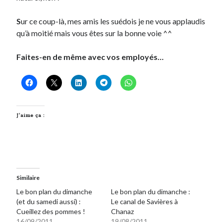
Post inutile
S
ur ce coup-là, mes amis les suédois je ne vous applaudis
Proust
qu’à moitié mais vous êtes sur la bonne voie ^^
Sons
Sorties cuculturelles
Faites-en de même avec vos employés…
Tavukoi
Vidéos
J’aime ça :
Similaire
Le bon plan du dimanche
Le bon plan du dimanche :
(et du samedi aussi) :
Le canal de Savières à
Cueillez des pommes !
Chanaz
16/09/2011
19/08/2011