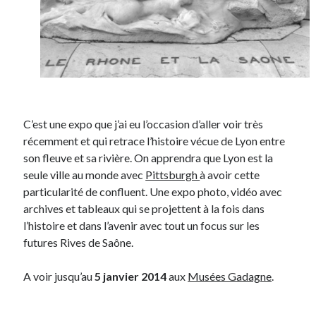
On parle de quoi ?
A Lyon
Bon plan du dimanche
Coup de coeur
Daddy
C’est une expo que j’ai eu l’occasion d’aller voir très
Engagé
récemment et qui retrace l’histoire vécue de Lyon entre
Geek
son fleuve et sa rivière. On apprendra que Lyon est la
Green
seule ville au monde avec
Pittsburgh
à avoir cette
Humeur
particularité de confluent. Une expo photo, vidéo avec
Lectures
archives et tableaux qui se projettent à la fois dans
Lyon
l’histoire et dans l’avenir avec tout un focus sur les
Lyon à Livre Ouvert
futures Rives de Saône.
Mini-monsieur
Non classé
A voir jusqu’au
5 janvier 2014
aux
Musées Gadagne
.
Parole de Follower
Patchwork
Photos