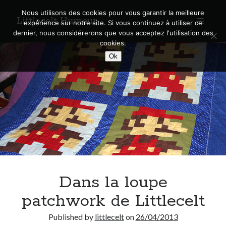
Nous utilisons des cookies pour vous garantir la meilleure
Littlecelt Humeur
open
expérience sur notre site. Si vous continuez à utiliser ce
primary
Sidebar
dernier, nous considérerons que vous acceptez l'utilisation des
menu
cookies.
Recherche sur le blog
Ok
Search
Derniers articles
Municipales 2026 : Lyon, Métropole et Caluire, mon choix pour l’avenir
Explorez les Chemins Enchantés à Vélo : Aventures Familiales près de
Lyon !
Dans la loupe
Quel Lyonnais es-tu, Renaud Ducher ?
A quand une véritable place pour le vélo à Caluire dans la Métropole de
patchwork de Littlecelt
Lyon ?
Comment je vis ma vie sur un vélo
Published by
littlecelt
on
26/04/2013