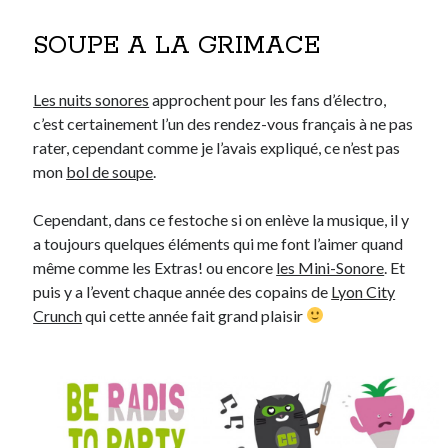
Post inutile
SOUPE A LA GRIMACE
Proust
Sons
Sorties cuculturelles
Les nuits sonores
approchent pour les fans d’électro,
Tavukoi
c’est certainement l’un des rendez-vous français à ne pas
Vidéos
rater, cependant comme je l’avais expliqué, ce n’est pas
mon
bol de soupe
.
Cependant, dans ce festoche si on enlève la musique, il y
a toujours quelques éléments qui me font l’aimer quand
même comme les Extras! ou encore
les Mini-Sonore
. Et
puis y a l’event chaque année des copains de
Lyon City
Crunch
qui cette année fait grand plaisir