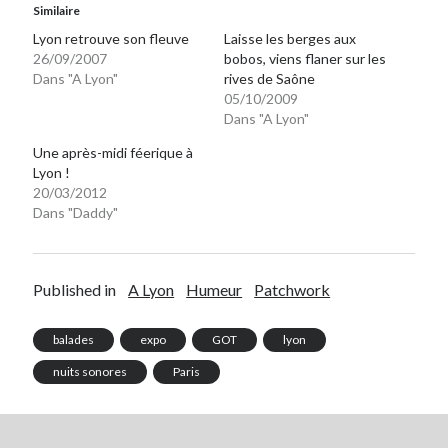
Similaire
Lyon retrouve son fleuve
Laisse les berges aux
26/09/2007
bobos, viens flaner sur les
Dans "A Lyon"
rives de Saône
05/10/2009
Dans "A Lyon"
Une après-midi féerique à
Lyon !
20/03/2012
Dans "Daddy"
Published in
A Lyon
Humeur
Patchwork
balades
expo
GOT
lyon
nuits sonores
Paris