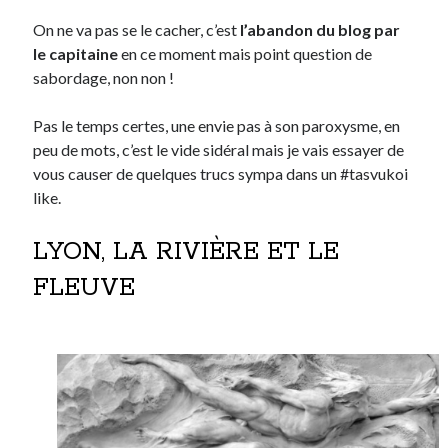
On ne va pas se le cacher, c’est
l’abandon du blog par
le capitaine
en ce moment mais point question de
Derniers Commentaires
sabordage, non non !
Entretien ménager
dans
T’as vu quoi ? #52
JF
dans
C’était pas mieux avant… à Lyon
Pas le temps certes, une envie pas à son paroxysme, en
littlecelt
dans
Comment j’ai opéré ma vélorution toute personnelle
peu de mots, c’est le vide sidéral mais je vais essayer de
Anthony
dans
Comment j’ai opéré ma vélorution toute personnelle
vous causer de quelques trucs sympa dans un #tasvukoi
Renaud Ducher
dans
Comment j’ai opéré ma vélorution toute
like.
personnelle
LYON, LA RIVIÈRE ET LE
Commentaires récents
FLEUVE
Entretien ménager
dans
T’as vu quoi ? #52
JF
dans
C’était pas mieux avant… à Lyon
littlecelt
dans
Comment j’ai opéré ma vélorution toute personnelle
Anthony
dans
Comment j’ai opéré ma vélorution toute personnelle
Renaud Ducher
dans
Comment j’ai opéré ma vélorution toute
personnelle