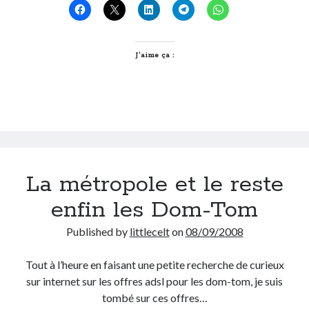
places…
Derniers Commentaires
J’aime ça :
Entretien ménager
dans
T’as vu quoi ? #52
JF
dans
C’était pas mieux avant… à Lyon
littlecelt
dans
Comment j’ai opéré ma vélorution toute personnelle
Anthony
dans
Comment j’ai opéré ma vélorution toute personnelle
Renaud Ducher
dans
Comment j’ai opéré ma vélorution toute
personnelle
La métropole et le reste
Commentaires récents
enfin les Dom-Tom
Entretien ménager
dans
T’as vu quoi ? #52
Published by
littlecelt
on
08/09/2008
JF
dans
C’était pas mieux avant… à Lyon
littlecelt
dans
Comment j’ai opéré ma vélorution toute personnelle
Tout à l’heure en faisant une petite recherche de curieux
Anthony
dans
Comment j’ai opéré ma vélorution toute personnelle
sur internet sur les offres adsl pour les dom-tom, je suis
Renaud Ducher
dans
Comment j’ai opéré ma vélorution toute
personnelle
tombé sur ces offres…