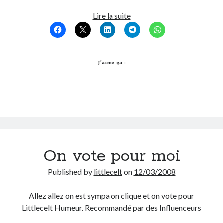
La
Lire la suite
On parle de quoi ?
métropole
et
A Lyon
le
Bon plan du dimanche
reste
J’aime ça :
Coup de coeur
enfin
Daddy
les
Engagé
Dom-
Geek
Tom
Green
Humeur
Lectures
On vote pour moi
Lyon
Lyon à Livre Ouvert
Published by
littlecelt
on
12/03/2008
Mini-monsieur
Non classé
Allez allez on est sympa on clique et on vote pour
Parole de Follower
Littlecelt Humeur. Recommandé par des Influenceurs
Patchwork
Photos