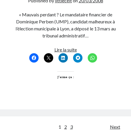
Published by
littlecelt
on
20/03/2008
« Mauvais perdant ? Le mandataire financier de
Dominique Perben (UMP), candidat malheureux à
l’élection municipale à Lyon, a déposé le 13 mars au
tribunal administratif…
Perben
Lire la suite
VS
Collomb
round
3
J’aime ça :
Pagination
1
2
3
Next