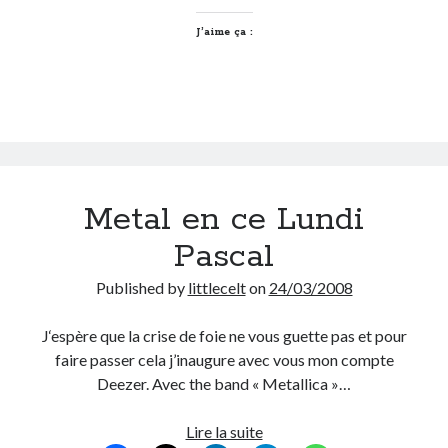
J’aime ça :
Derniers Commentaires
Entretien ménager
dans
T’as vu quoi ? #52
JF
dans
C’était pas mieux avant… à Lyon
littlecelt
dans
Comment j’ai opéré ma vélorution toute personnelle
Anthony
dans
Comment j’ai opéré ma vélorution toute personnelle
Renaud Ducher
dans
Comment j’ai opéré ma vélorution toute
personnelle
Metal en ce Lundi
Pascal
Commentaires récents
Published by
littlecelt
on
24/03/2008
Entretien ménager
dans
T’as vu quoi ? #52
J‘espère que la crise de foie ne vous guette pas et pour
JF
dans
C’était pas mieux avant… à Lyon
faire passer cela j’inaugure avec vous mon compte
littlecelt
dans
Comment j’ai opéré ma vélorution toute personnelle
Deezer. Avec the band « Metallica »…
Anthony
dans
Comment j’ai opéré ma vélorution toute personnelle
Renaud Ducher
dans
Comment j’ai opéré ma vélorution toute
personnelle
Metal
Lire la suite