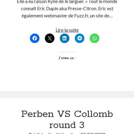
Elle a eu raison Kylie de le larguer. « Tout le monde
connaît Eric Dupin aka Presse-Citron. Eric est
également webmaster de Fuzz.fr, un site de…
Moi
Lire la suite
aussi
je
n’aime
pas
J’aime ça :
Olivier
Martinez
Perben VS Collomb
round 3