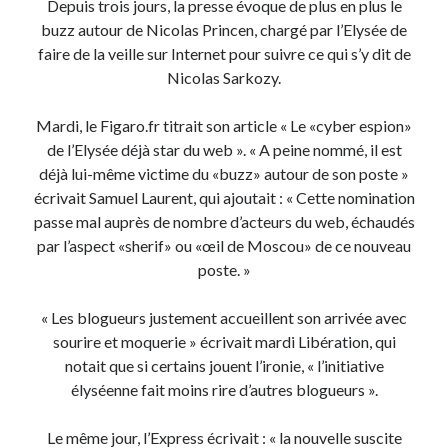
Depuis trois jours, la presse évoque de plus en plus le
Post inutile
buzz autour de Nicolas Princen, chargé par l’Elysée de
Proust
faire de la veille sur Internet pour suivre ce qui s’y dit de
Sons
Nicolas Sarkozy.
Sorties cuculturelles
Tavukoi
Mardi, le Figaro.fr titrait son article « Le «cyber espion»
Vidéos
de l’Elysée déjà star du web ». « A peine nommé, il est
déjà lui-même victime du «buzz» autour de son poste »
écrivait Samuel Laurent, qui ajoutait : « Cette nomination
passe mal auprès de nombre d’acteurs du web, échaudés
par l’aspect «sherif» ou «œil de Moscou» de ce nouveau
poste. »
« Les blogueurs justement accueillent son arrivée avec
sourire et moquerie » écrivait mardi Libération, qui
notait que si certains jouent l’ironie, « l’initiative
élyséenne fait moins rire d’autres blogueurs ».
Le même jour, l’Express écrivait : « la nouvelle suscite