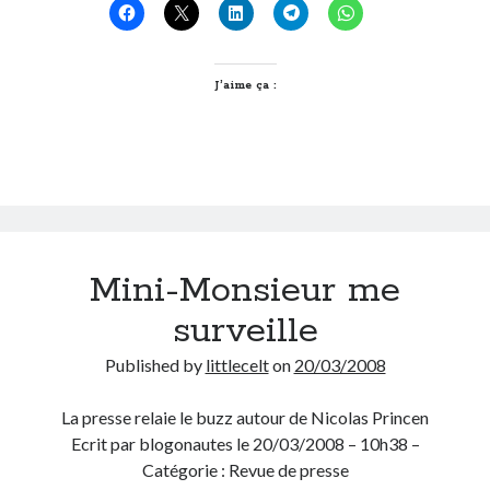
en
ce
On parle de quoi ?
Lundi
Pascal
J’aime ça :
A Lyon
Bon plan du dimanche
Coup de coeur
Daddy
Engagé
Geek
Green
Mini-Monsieur me
Humeur
Lectures
surveille
Lyon
Lyon à Livre Ouvert
Published by
littlecelt
on
20/03/2008
Mini-monsieur
Non classé
La presse relaie le buzz autour de Nicolas Princen
Parole de Follower
Ecrit par blogonautes le 20/03/2008 – 10h38 –
Patchwork
Catégorie : Revue de presse
Photos