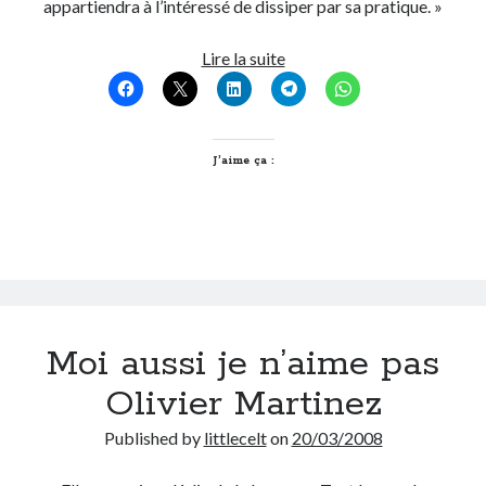
appartiendra à l’intéressé de dissiper par sa pratique. »
Mini-
Lire la suite
Monsieur
me
surveille
J’aime ça :
Moi aussi je n’aime pas
Olivier Martinez
Published by
littlecelt
on
20/03/2008