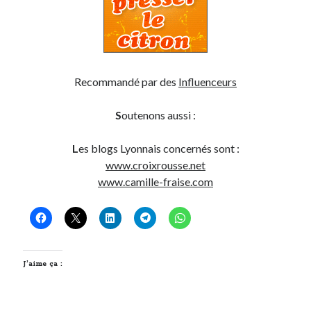
On parle de quoi ?
A Lyon
Bon plan du dimanche
Recommandé par des
Influenceurs
Coup de coeur
Daddy
S
outenons aussi :
Engagé
Geek
L
es blogs Lyonnais concernés sont :
Green
www.croixrousse.net
Humeur
www.camille-fraise.com
Lectures
Lyon
Lyon à Livre Ouvert
Mini-monsieur
Non classé
J’aime ça :
Parole de Follower
Patchwork
Photos