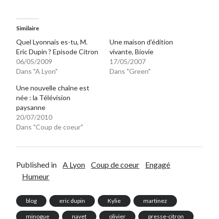
Post inutile
Proust
Similaire
Sons
Quel Lyonnais es-tu, M.
Une maison d’édition
Sorties cuculturelles
Eric Dupin ? Episode Citron
vivante, Biovie
Tavukoi
06/05/2009
17/05/2007
Vidéos
Dans "A Lyon"
Dans "Green"
Une nouvelle chaîne est
née : la Télévision
paysanne
20/07/2010
Dans "Coup de coeur"
Published in
A Lyon
Coup de coeur
Engagé
Humeur
blog
eric dupin
Kylie
martinez
minogue
navet
olivier
presse-citron