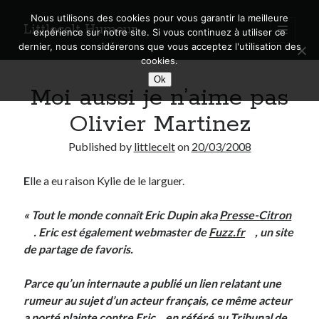
Nous utilisons des cookies pour vous garantir la meilleure
Littlecelt Humeur
open
expérience sur notre site. Si vous continuez à utiliser ce
primary
Sidebar
dernier, nous considérerons que vous acceptez l'utilisation des
menu
cookies.
Recherche sur le blog
Ok
Moi aussi je n’aime pas
Search
Olivier Martinez
Published by
littlecelt
on
20/03/2008
E
lle a eu raison Kylie de le larguer.
Derniers articles
Municipales 2026 : Lyon, Métropole et Caluire, mon choix pour l’avenir
« Tout le monde connaît Eric Dupin aka
Presse-Citron
Explorez les Chemins Enchantés à Vélo : Aventures Familiales près de
. Eric est également webmaster de
Fuzz.fr
, un site
Lyon !
de partage de favoris.
Quel Lyonnais es-tu, Renaud Ducher ?
A quand une véritable place pour le vélo à Caluire dans la Métropole de
Parce qu’un internaute a publié un lien relatant une
Lyon ?
rumeur au sujet d’un acteur français, ce même acteur
Comment je vis ma vie sur un vélo
a porté
plainte contre Eric
en référé au Tribunal de