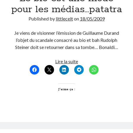
pour les médias…patatra
Published by
littlecelt
on
18/05/2009
Je viens de visionner l’émission de Guillaume Durand
l’objet du scandale consacré au bio et bah Rudolph
Steiner doit se retourner dans sa tombe… Bonaldi…
Le
Lire la suite
bio
est
une
mode
J’aime ça :
pour
les
médias…
patatra