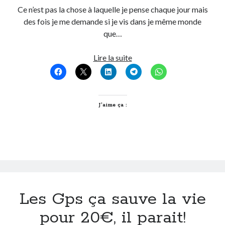
Ce n’est pas la chose à laquelle je pense chaque jour mais
Post inutile
des fois je me demande si je vis dans je même monde
Proust
que…
Sons
Sorties cuculturelles
Comment
Lire la suite
Tavukoi
on
Vidéos
sait
qu’on
est
J’aime ça :
cool?
Les Gps ça sauve la vie
pour 20€, il parait!