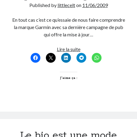
Published by
littlecelt
on
11/06/2009
En tout cas c’est ce qu’essaie de nous faire comprendre
la marque Garmin avec sa dernière campagne de pub
qui offre la mise à jour…
Les
Lire la suite
Gps
ça
sauve
la
J’aime ça :
vie
pour
20€,
il
parait!
Le bio est une mode