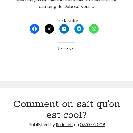
camping de Dubosc, vous…
On parle de quoi ?
Mode
Lire la suite
A Lyon
de
Bon plan du dimanche
survie
Coup de coeur
au
Daddy
camping
J’aime ça :
Engagé
Geek
Green
Humeur
Lectures
Lyon
Lyon à Livre Ouvert
Comment on sait qu’on
Mini-monsieur
Non classé
est cool?
Parole de Follower
Published by
littlecelt
on
07/07/2009
Patchwork
Photos