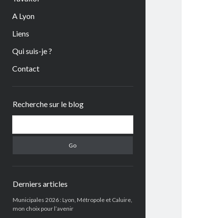
A Lyon
Liens
Qui suis-je ?
Contact
Sidebar
Recherche sur le blog
Search
Derniers articles
Municipales 2026 : Lyon, Métropole et Caluire,
mon choix pour l’avenir