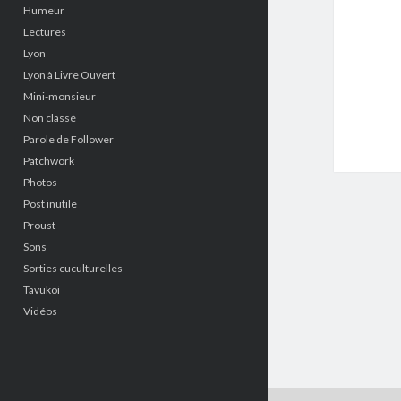
Humeur
Lectures
Lyon
Lyon à Livre Ouvert
Mini-monsieur
Non classé
Parole de Follower
Patchwork
Photos
Post inutile
Proust
Sons
Sorties cuculturelles
Tavukoi
Vidéos