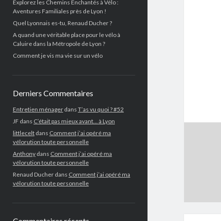
Explorez les Chemins Enchantés à Vélo :
Aventures Familiales près de Lyon !
Quel Lyonnais es-tu, Renaud Ducher ?
A quand une véritable place pour le vélo à
Caluire dans la Métropole de Lyon ?
Comment je vis ma vie sur un vélo
Derniers Commentaires
Entretien ménager
dans
T’as vu quoi ? #52
JF
dans
C’était pas mieux avant… à Lyon
littlecelt
dans
Comment j’ai opéré ma
vélorution toute personnelle
Anthony
dans
Comment j’ai opéré ma
vélorution toute personnelle
Renaud Ducher
dans
Comment j’ai opéré ma
vélorution toute personnelle
Commentaires récents