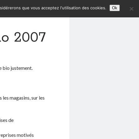
nsidérerons que vous acceptez l'utilisation des cookies.
Ok
io 2007
e bio justement.
s les magasins, sur les
ises de
treprises motivés