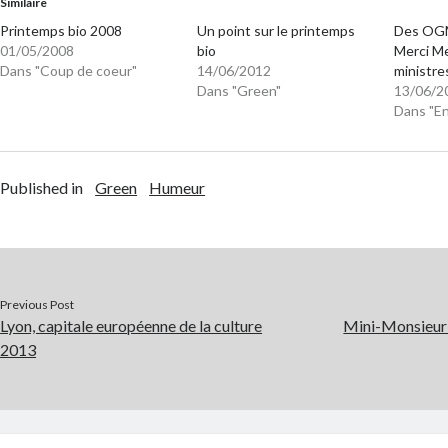
Similaire
Printemps bio 2008
Un point sur le printemps
Des OGM
01/05/2008
bio
Merci Me
Dans "Coup de coeur"
14/06/2012
ministre
Dans "Green"
13/06/2
Dans "E
Published in
Green
Humeur
Previous Post
Lyon, capitale européenne de la culture
Mini-Monsieur se
2013