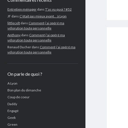
Entretien ménager
dans
T’as vu quoi ? #52
JF
dans
C’était pas mieux avant… à Lyon
littlecelt
dans
Comment j’ai opéré ma
vélorution toute personnelle
Anthony
dans
Comment j’ai opéré ma
vélorution toute personnelle
Renaud Ducher
dans
Comment j’ai opéré ma
vélorution toute personnelle
On parle de quoi ?
A Lyon
Bon plan du dimanche
Coup de coeur
Daddy
Engagé
Geek
Green