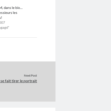
, dans le bio…
ssieurs les
s!
007
ngagé"
Next Post
 fait tirer le portrait