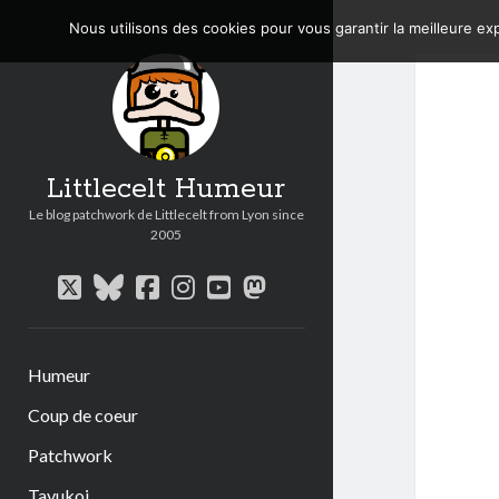
Nous utilisons des cookies pour vous garantir la meilleure exp
Littlecelt Humeur
Le blog patchwork de Littlecelt from Lyon since
2005
twitter
bluesky
facebook
instagram
youtube
mastodon
Humeur
Coup de coeur
Patchwork
Tavukoi