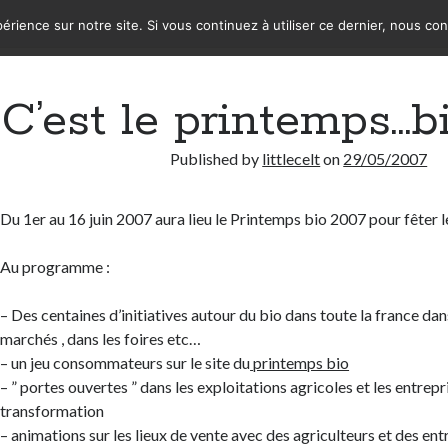
érience sur notre site. Si vous continuez à utiliser ce dernier, nous co
C’est le printemps…b
Published by
littlecelt
on
29/05/2007
Du 1er au 16 juin 2007 aura lieu le Printemps bio 2007 pour fêter l
Au programme :
– Des centaines d’initiatives autour du bio dans toute la france dan
marchés , dans les foires etc…
– un jeu consommateurs sur le site du
printemps bio
– ” portes ouvertes ” dans les exploitations agricoles et les entrepr
transformation
– animations sur les lieux de vente avec des agriculteurs et des en