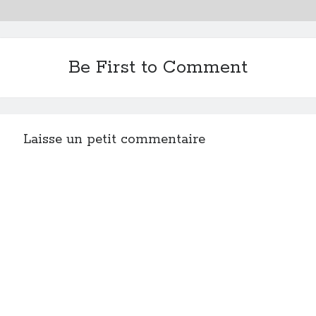
Post inutile
Proust
Sons
Be First to Comment
Sorties cuculturelles
Tavukoi
Vidéos
Laisse un petit commentaire