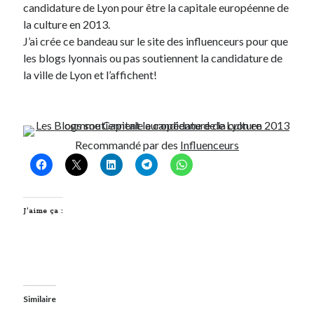
candidature de Lyon pour être la capitale européenne de
la culture en 2013.
Derniers Commentaires
J’ai crée ce bandeau sur le site des influenceurs pour que
les blogs lyonnais ou pas soutiennent la candidature de
Entretien ménager
dans
T’as vu quoi ? #52
la ville de Lyon et l’affichent!
JF
dans
C’était pas mieux avant… à Lyon
littlecelt
dans
Comment j’ai opéré ma vélorution toute personnelle
Anthony
dans
Comment j’ai opéré ma vélorution toute personnelle
Renaud Ducher
dans
Comment j’ai opéré ma vélorution toute
personnelle
Recommandé par des
Influenceurs
Commentaires récents
J’aime ça :
Entretien ménager
dans
T’as vu quoi ? #52
JF
dans
C’était pas mieux avant… à Lyon
littlecelt
dans
Comment j’ai opéré ma vélorution toute personnelle
Anthony
dans
Comment j’ai opéré ma vélorution toute personnelle
Renaud Ducher
dans
Comment j’ai opéré ma vélorution toute
personnelle
Similaire