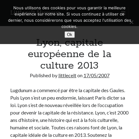
Nous utilisons des cookies pour vous garantir la meilleure
Littlecelt Humeur
open
expérience sur notre site. Si vous continuez à utiliser ce
primary
Sidebar
dernier, nous considérerons que vous acceptez l'utilisation des
menu
cookies.
Recherche sur le blog
Ok
Lyon, capitale
Search
européenne de la
culture 2013
Published by
littlecelt
on
17/05/2007
Derniers articles
Lugdunum a commencé par être la capitale des Gaules.
Municipales 2026 : Lyon, Métropole et Caluire, mon choix pour l’avenir
Puis Lyon s’est un peu endormie, laissant Paris dicter sa
Explorez les Chemins Enchantés à Vélo : Aventures Familiales près de
Lyon !
loi. Lyon s’est de nouveau réveillée lors de l’occupation
Quel Lyonnais es-tu, Renaud Ducher ?
pour devenir la capitale de la résistance. Lyon, c’est 2000
A quand une véritable place pour le vélo à Caluire dans la Métropole de
ans d’histoire, une histoire qui est à la fois culturelle,
Lyon ?
humaine et sociale. Toutes ces raisons font de Lyon, la
Comment je vis ma vie sur un vélo
capitale idéale de la culture en 2013. Soutenez la