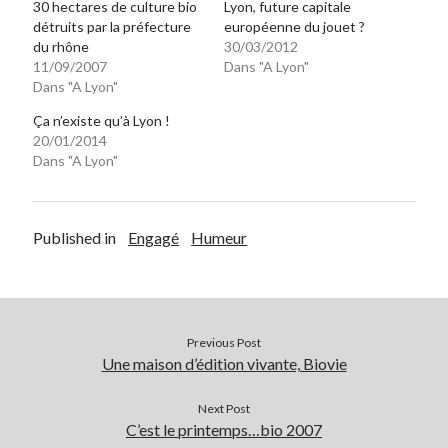
30 hectares de culture bio
Lyon, future capitale
détruits par la préfecture
européenne du jouet ?
du rhône
30/03/2012
On parle de quoi ?
11/09/2007
Dans "A Lyon"
A Lyon
Dans "A Lyon"
Bon plan du dimanche
Ça n’existe qu’à Lyon !
Coup de coeur
20/01/2014
Daddy
Dans "A Lyon"
Engagé
Geek
Green
Published in
Engagé
Humeur
Humeur
Lectures
Lyon
Lyon à Livre Ouvert
Previous Post
Mini-monsieur
Une maison d’édition vivante, Biovie
Non classé
Parole de Follower
Next Post
Patchwork
C’est le printemps…bio 2007
Photos