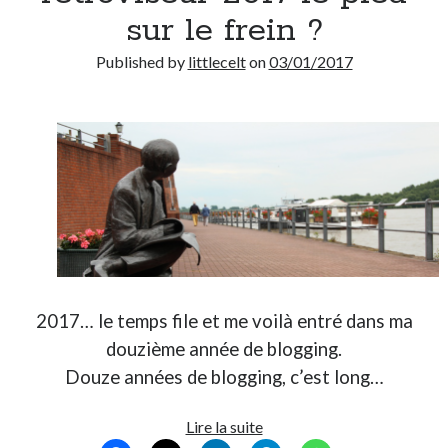
sur le frein ?
Post inutile
Proust
Published by
littlecelt
on
03/01/2017
Sons
Sorties cuculturelles
Tavukoi
Vidéos
2017… le temps file et me voilà entré dans ma
douzième année de blogging.
Douze années de blogging, c’est long…
2016
Lire la suite