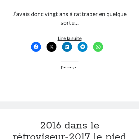
J’avais donc vingt ans à rattraper en quelque
On parle de quoi ?
sorte…
A Lyon
Bon plan du dimanche
Un
Lire la suite
Coup de coeur
livre
Daddy
politique
Engagé
ça
Geek
se
J’aime ça :
Green
lit
Humeur
de
Lectures
Gauche
Lyon
à
Lyon à Livre Ouvert
Droite
Mini-monsieur
Non classé
2016 dans le
Parole de Follower
Patchwork
rétroviseur-2017 le pied
Photos