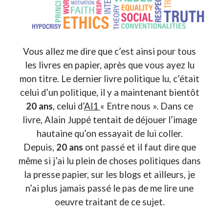
Derniers Commentaires
Entretien ménager
dans
T’as vu quoi ? #52
Vous allez me dire que c’est ainsi pour tous
JF
dans
C’était pas mieux avant… à Lyon
les livres en papier, après que vous ayez lu
littlecelt
dans
Comment j’ai opéré ma vélorution toute personnelle
mon titre. Le dernier livre politique lu, c’était
Anthony
dans
Comment j’ai opéré ma vélorution toute personnelle
Renaud Ducher
dans
Comment j’ai opéré ma vélorution toute
celui d’un politique, il y a maintenant bientôt
personnelle
20 ans
, celui d’
Al1
« Entre nous ». Dans ce
livre, Alain Juppé tentait de déjouer l’image
hautaine qu’on essayait de lui coller.
Commentaires récents
Depuis,
20 ans
ont passé et il faut dire que
Entretien ménager
dans
T’as vu quoi ? #52
même si j’ai lu plein de choses politiques dans
JF
dans
C’était pas mieux avant… à Lyon
la presse papier, sur les blogs et ailleurs, je
littlecelt
dans
Comment j’ai opéré ma vélorution toute personnelle
n’ai plus jamais passé le pas de me lire une
Anthony
dans
Comment j’ai opéré ma vélorution toute personnelle
Renaud Ducher
dans
Comment j’ai opéré ma vélorution toute
oeuvre traitant de ce sujet.
personnelle