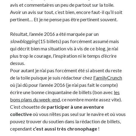
avis et commentaires un peu de partout sur la toile.
Avoir un avis sur tout, c’est bien, encore faut-il qu’il soit
On parle de quoi ?
pertinent… Et je ne pense pas être pertinent souvent.
A Lyon
Bon plan du dimanche
Résultat, l’année 2016 a été marquée par un
Coup de coeur
slowblogging
(15 billets) pas forcément assumé mais
Daddy
qui décrit bien ma situation vis à vis de ce blog, je n’ai
Engagé
plus trop le courage, l’inspiration ni le temps d’écrire
Geek
dessus.
Green
Pour autant je n’ai pas forcément été si absent du reste
Humeur
de la toile puisque je suis rédacteur chez
FamilyCrunch
Lectures
où j’ai dû pour l’année 2016 (je n’ai pas fait le compte)
Lyon
écrire une bonne cinquantaine de billets (bon avec
les
Lyon à Livre Ouvert
bons plans du week-end
, ce nombre monte assez vite).
Mini-monsieur
C’est chouette de
participer à une aventure
Non classé
collective
où vous n’êtes pas seul sur le navire et où vous
Parole de Follower
pouvez trouver du soutien dans la rédaction de billets,
Patchwork
cependant
c’est aussi très chronophage
!
Photos