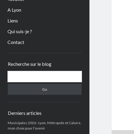
A Lyon
Liens
Qui suis-je ?
Contact
Sidebar
Recherche sur le blog
Search
Derniers articles
Municipales 2026 : Lyon, Métropole et Caluire,
mon choix pour l’avenir