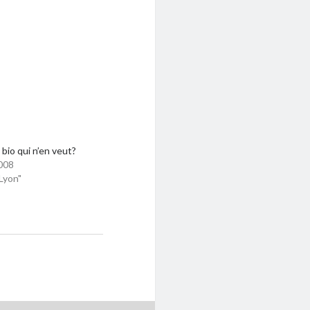
 bio qui n’en veut?
008
Lyon"