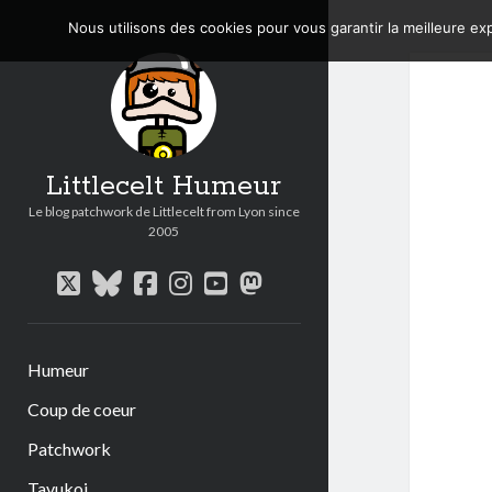
Nous utilisons des cookies pour vous garantir la meilleure exp
Littlecelt Humeur
Le blog patchwork de Littlecelt from Lyon since
2005
twitter
bluesky
facebook
instagram
youtube
mastodon
Humeur
Coup de coeur
Patchwork
Tavukoi