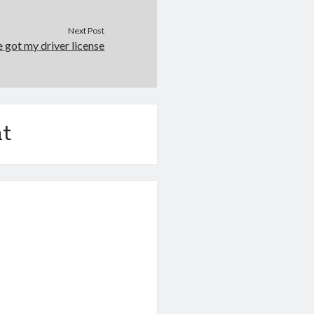
Next Post
e got my driver license
t