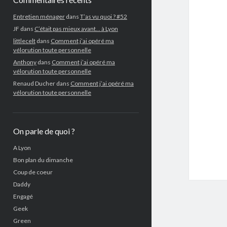
Entretien ménager
dans
T’as vu quoi ? #52
JF
dans
C’était pas mieux avant… à Lyon
littlecelt
dans
Comment j’ai opéré ma
vélorution toute personnelle
Anthony
dans
Comment j’ai opéré ma
vélorution toute personnelle
Renaud Ducher
dans
Comment j’ai opéré ma
vélorution toute personnelle
On parle de quoi ?
A Lyon
Bon plan du dimanche
Coup de coeur
Daddy
Engagé
Geek
Green