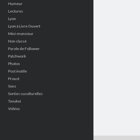
Humeur
Lectures
Lyon
Lyon à Livre Ouvert
Mini-monsieur
Non classé
Parole de Follower
Patchwork
Photos
Post inutile
Proust
Sons
Sorties cuculturelles
Tavukoi
Vidéos