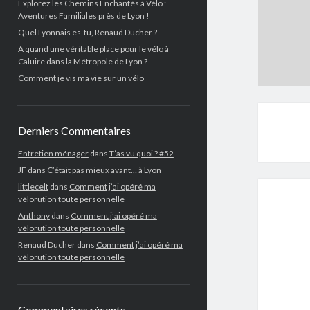
Explorez les Chemins Enchantés à Vélo :
Aventures Familiales près de Lyon !
Quel Lyonnais es-tu, Renaud Ducher ?
A quand une véritable place pour le vélo à
Caluire dans la Métropole de Lyon ?
Comment je vis ma vie sur un vélo
Derniers Commentaires
Entretien ménager
dans
T’as vu quoi ? #52
JF
dans
C’était pas mieux avant… à Lyon
littlecelt
dans
Comment j’ai opéré ma
vélorution toute personnelle
Anthony
dans
Comment j’ai opéré ma
vélorution toute personnelle
Renaud Ducher
dans
Comment j’ai opéré ma
vélorution toute personnelle
Commentaires récents