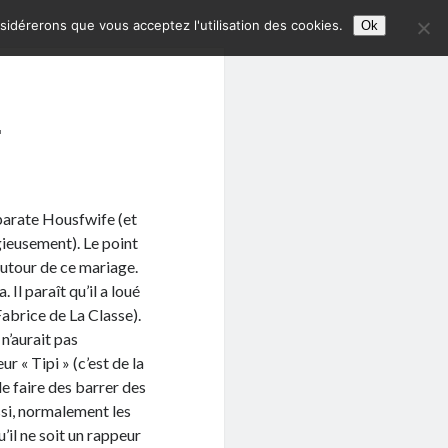
nsidérerons que vous acceptez l'utilisation des cookies.
Ok
…
esparate Housfwife (et
igieusement). Le point
autour de ce mariage.
 Il paraît qu’il a loué
abrice de La Classe).
 n’aurait pas
 « Tipi » (c’est de la
de faire des barrer des
ussi, normalement les
’il ne soit un rappeur