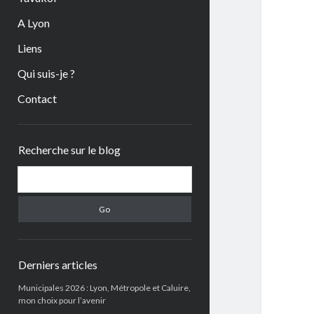
A Lyon
Liens
Qui suis-je ?
Contact
Sidebar
Recherche sur le blog
Search
Derniers articles
Municipales 2026 : Lyon, Métropole et Caluire,
mon choix pour l’avenir