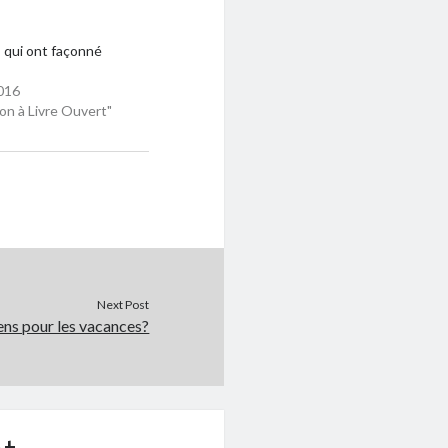
 qui ont façonné
016
on à Livre Ouvert"
Next Post
iens pour les vacances?