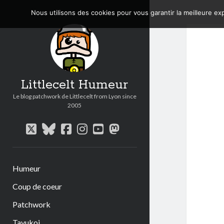
Nous utilisons des cookies pour vous garantir la meilleure exp
Littlecelt Humeur
Le blog patchwork de Littlecelt from Lyon since
2005
twitter
bluesky
facebook
instagram
youtube
mastodon
Humeur
Coup de coeur
Patchwork
Tavukoi