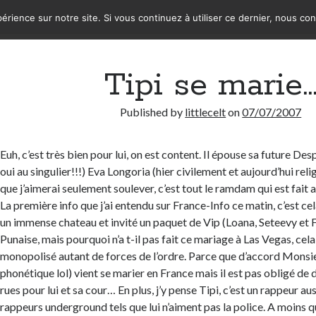
érience sur notre site. Si vous continuez à utiliser ce dernier, nous co
Tipi se marie
Published by
littlecelt
on
07/07/2007
Euh, c’est très bien pour lui, on est content. Il épouse sa future D
oui au singulier!!!) Eva Longoria (hier civilement et aujourd’hui rel
que j’aimerai seulement soulever, c’est tout le ramdam qui est fait 
La première info que j’ai entendu sur France-Info ce matin, c’est cela.
un immense chateau et invité un paquet de Vip (Loana, Seteevy et F
Punaise, mais pourquoi n’a t-il pas fait ce mariage à Las Vegas, cela
monopolisé autant de forces de l’ordre. Parce que d’accord Monsieur
phonétique lol) vient se marier en France mais il est pas obligé de 
rues pour lui et sa cour… En plus, j’y pense Tipi, c’est un rappeur a
rappeurs underground tels que lui n’aiment pas la police. A moins qu