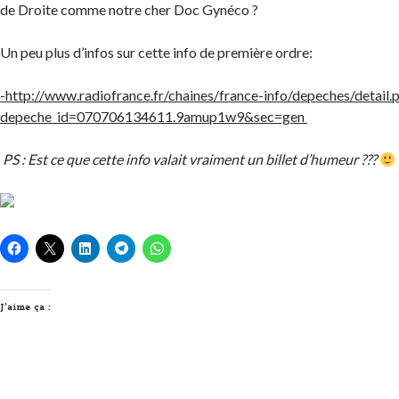
de Droite comme notre cher Doc Gynéco ?
Un peu plus d’infos sur cette info de première ordre:
-http://www.radiofrance.fr/chaines/france-info/depeches/detail.
depeche_id=070706134611.9amup1w9&sec=gen
PS : Est ce que cette info valait vraiment un billet d’humeur ???
J’aime ça :