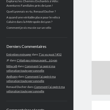
Explorez les Chemins Enchantés à Vélo :
Aventures Familiales près de Lyon !
Quel Lyonnais es-tu, Renaud Ducher ?
A quand une véritable place pour le vélo à
Caluire dans la Métropole de Lyon ?
Comment je vis ma vie sur un vélo
Derniers Commentaires
Entretien ménager
dans
T’as vu quoi ? #52
JF
dans
C’était pas mieux avant… à Lyon
littlecelt
dans
Comment j’ai opéré ma
vélorution toute personnelle
Anthony
dans
Comment j’ai opéré ma
vélorution toute personnelle
Renaud Ducher
dans
Comment j’ai opéré ma
vélorution toute personnelle
Commentaires récents