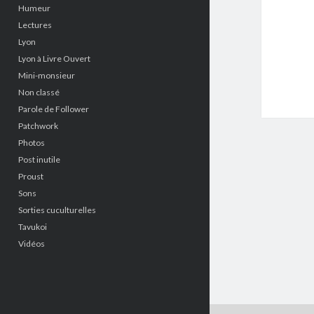
Humeur
Lectures
Lyon
Lyon à Livre Ouvert
Mini-monsieur
Non classé
Parole de Follower
Patchwork
Photos
Post inutile
Proust
Sons
Sorties cuculturelles
Tavukoi
Vidéos