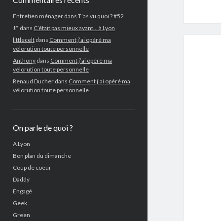
Entretien ménager
dans
T’as vu quoi ? #52
JF
dans
C’était pas mieux avant… à Lyon
littlecelt
dans
Comment j’ai opéré ma
vélorution toute personnelle
Anthony
dans
Comment j’ai opéré ma
vélorution toute personnelle
Renaud Ducher
dans
Comment j’ai opéré ma
vélorution toute personnelle
On parle de quoi ?
A Lyon
Bon plan du dimanche
Coup de coeur
Daddy
Engagé
Geek
Green