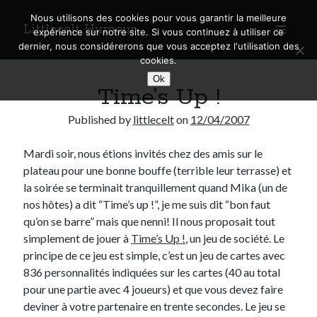
Nous utilisons des cookies pour vous garantir la meilleure
Littlecelt Humeur
open
expérience sur notre site. Si vous continuez à utiliser ce
primary
Sidebar
dernier, nous considérerons que vous acceptez l'utilisation des
menu
cookies.
Recherche sur le blog
Ok
Time’s Up !
Search
Published by
littlecelt
on
12/04/2007
Mardi soir, nous étions invités chez des amis sur le
plateau pour une bonne bouffe (terrible leur terrasse) et
Derniers articles
la soirée se terminait tranquillement quand Mika (un de
nos hôtes) a dit “Time’s up !”, je me suis dit “bon faut
Municipales 2026 : Lyon, Métropole et Caluire, mon choix pour l’avenir
qu’on se barre” mais que nenni! Il nous proposait tout
Explorez les Chemins Enchantés à Vélo : Aventures Familiales près de
simplement de jouer à
Time’s Up !
, un jeu de société. Le
Lyon !
principe de ce jeu est simple, c’est un jeu de cartes avec
Quel Lyonnais es-tu, Renaud Ducher ?
836 personnalités indiquées sur les cartes (40 au total
A quand une véritable place pour le vélo à Caluire dans la Métropole de
Lyon ?
pour une partie avec 4 joueurs) et que vous devez faire
Comment je vis ma vie sur un vélo
deviner à votre partenaire en trente secondes. Le jeu se