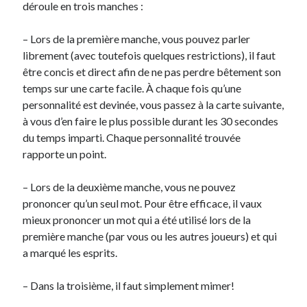
déroule en trois manches :
Derniers Commentaires
– Lors de la première manche, vous pouvez parler
librement (avec toutefois quelques restrictions), il faut
Entretien ménager
dans
T’as vu quoi ? #52
être concis et direct afin de ne pas perdre bêtement son
JF
dans
C’était pas mieux avant… à Lyon
temps sur une carte facile. À chaque fois qu’une
littlecelt
dans
Comment j’ai opéré ma vélorution toute personnelle
personnalité est devinée, vous passez à la carte suivante,
Anthony
dans
Comment j’ai opéré ma vélorution toute personnelle
à vous d’en faire le plus possible durant les 30 secondes
Renaud Ducher
dans
Comment j’ai opéré ma vélorution toute
du temps imparti. Chaque personnalité trouvée
personnelle
rapporte un point.
– Lors de la deuxième manche, vous ne pouvez
Commentaires récents
prononcer qu’un seul mot. Pour être efficace, il vaux
Entretien ménager
dans
T’as vu quoi ? #52
mieux prononcer un mot qui a été utilisé lors de la
JF
dans
C’était pas mieux avant… à Lyon
première manche (par vous ou les autres joueurs) et qui
littlecelt
dans
Comment j’ai opéré ma vélorution toute personnelle
a marqué les esprits.
Anthony
dans
Comment j’ai opéré ma vélorution toute personnelle
Renaud Ducher
dans
Comment j’ai opéré ma vélorution toute
– Dans la troisième, il faut simplement mimer!
personnelle