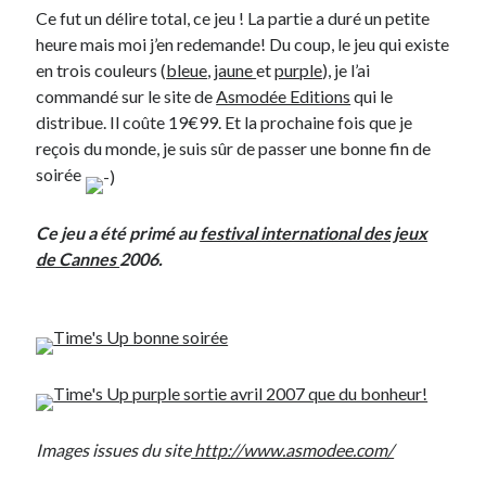
Ce fut un délire total, ce jeu ! La partie a duré un petite
heure mais moi j’en redemande! Du coup, le jeu qui existe
On parle de quoi ?
en trois couleurs (
bleue
,
jaune
et
purple
), je l’ai
A Lyon
commandé sur le site de
Asmodée Editions
qui le
Bon plan du dimanche
distribue. Il coûte 19€99. Et la prochaine fois que je
Coup de coeur
reçois du monde, je suis sûr de passer une bonne fin de
Daddy
soirée
Engagé
Geek
Ce jeu a été primé au
festival international des jeux
Green
de Cannes
2006.
Humeur
Lectures
Lyon
Lyon à Livre Ouvert
Mini-monsieur
Non classé
Parole de Follower
Images issues du site
http://www.asmodee.com/
Patchwork
Photos