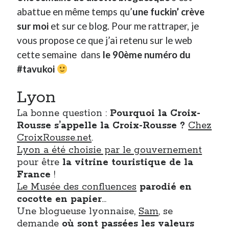
abattue en même temps qu’
une fuckin’ crève
sur moi
et sur ce blog. Pour me rattraper, je
Derniers Commentaires
vous propose ce que j’ai retenu sur le web
Entretien ménager
dans
T’as vu quoi ? #52
cette semaine dans
le 90ème numéro du
JF
dans
C’était pas mieux avant… à Lyon
#tavukoi
littlecelt
dans
Comment j’ai opéré ma vélorution toute personnelle
Anthony
dans
Comment j’ai opéré ma vélorution toute personnelle
Lyon
Renaud Ducher
dans
Comment j’ai opéré ma vélorution toute
personnelle
La bonne question :
Pourquoi la Croix-
Rousse s’appelle la Croix-Rousse ?
Chez
CroixRousse.net
.
Commentaires récents
Lyon a été choisie par le gouvernement
Entretien ménager
dans
T’as vu quoi ? #52
pour être
la vitrine touristique de la
JF
dans
C’était pas mieux avant… à Lyon
France
!
littlecelt
dans
Comment j’ai opéré ma vélorution toute personnelle
Le Musée des confluences
parodié en
Anthony
dans
Comment j’ai opéré ma vélorution toute personnelle
cocotte en papier
…
Renaud Ducher
dans
Comment j’ai opéré ma vélorution toute
Une blogueuse lyonnaise,
Sam
, se
personnelle
demande
où sont passées les valeurs