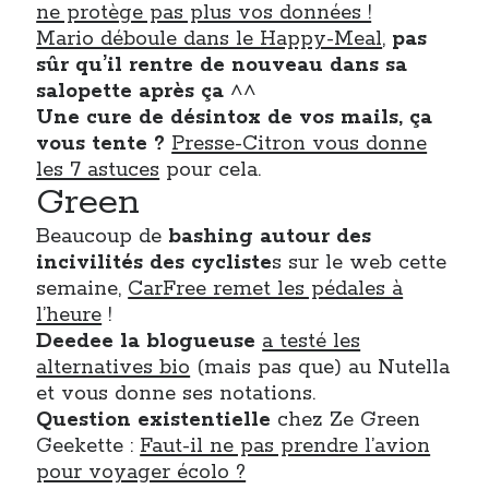
ne protège pas plus vos données !
Post inutile
Mario déboule dans le Happy-Meal
,
pas
Proust
sûr qu’il rentre de nouveau dans sa
Sons
salopette après ça
^^
Sorties cuculturelles
Une cure de désintox de vos mails, ça
Tavukoi
vous tente ?
Presse-Citron vous donne
Vidéos
les 7 astuces
pour cela.
Green
Beaucoup de
bashing autour des
incivilités des cycliste
s sur le web cette
semaine,
CarFree remet les pédales à
l’heure
!
Deedee la blogueuse
a testé les
alternatives bio
(mais pas que) au Nutella
et vous donne ses notations.
Question existentielle
chez Ze Green
Geekette :
Faut-il ne pas prendre l’avion
pour voyager écolo ?