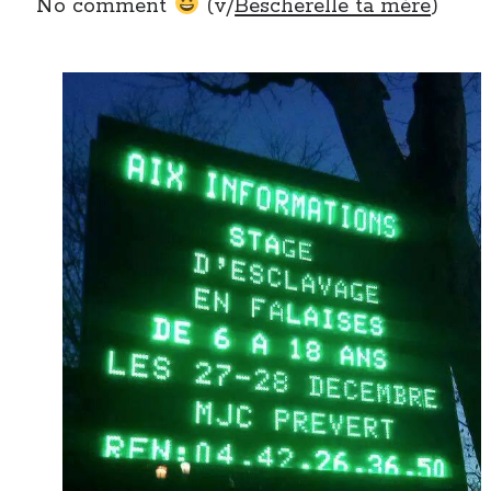
No comment
(v/
Bescherelle ta mère
)