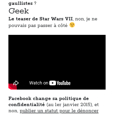
gaullistes
?
Geek
On parle de quoi ?
Le teaser de Star Wars VII
, non, je ne
A Lyon
pouvais pas passer à côté
Bon plan du dimanche
Coup de coeur
Daddy
Engagé
Geek
Green
Humeur
Lectures
Lyon
Lyon à Livre Ouvert
Mini-monsieur
Non classé
Facebook change sa politique de
Parole de Follower
confidentialité
(au 1er janvier 2015), et
Patchwork
non,
publier un statut pour le dénoncer
Photos