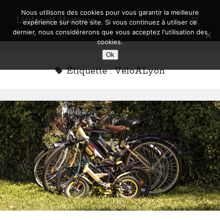
Nous utilisons des cookies pour vous garantir la meilleure
Littlecelt Humeur
open
expérience sur notre site. Si vous continuez à utiliser ce
primary
Sidebar
dernier, nous considérerons que vous acceptez l'utilisation des
menu
cookies.
Recherche sur le blog
Ok
Search
Étiquette :
VéloÀLyon
Derniers articles
Municipales 2026 : Lyon, Métropole et Caluire, mon choix pour l’avenir
Explorez les Chemins Enchantés à Vélo : Aventures Familiales près de
Lyon !
Quel Lyonnais es-tu, Renaud Ducher ?
A quand une véritable place pour le vélo à Caluire dans la Métropole de
Lyon ?
Comment je vis ma vie sur un vélo