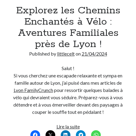
Explorez les Chemins
Derniers Commentaires
Enchantés à Vélo :
Entretien ménager
dans
T’as vu quoi ? #52
Aventures Familiales
JF
dans
C’était pas mieux avant… à Lyon
près de Lyon !
littlecelt
dans
Comment j’ai opéré ma vélorution toute personnelle
Anthony
dans
Comment j’ai opéré ma vélorution toute personnelle
Published by
littlecelt
on
21/04/2024
Renaud Ducher
dans
Comment j’ai opéré ma vélorution toute
personnelle
Salut !
Si vous cherchez une escapade relaxante et sympa en
famille autour de Lyon, j’ai puisé dans mes articles de
Commentaires récents
Lyon FamilyCrunch
pour ressortir quelques balades à
Entretien ménager
dans
T’as vu quoi ? #52
vélo qui devraient vous séduire. Préparez-vous à vous
JF
dans
C’était pas mieux avant… à Lyon
détendre et à vous émerveiller devant des paysages à
littlecelt
dans
Comment j’ai opéré ma vélorution toute personnelle
couper le souffle tout en pédalant !
Anthony
dans
Comment j’ai opéré ma vélorution toute personnelle
Renaud Ducher
dans
Comment j’ai opéré ma vélorution toute
Explorez
Lire la suite
personnelle
les