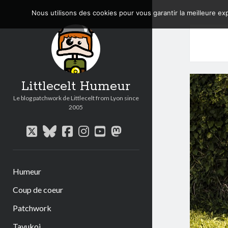
Nous utilisons des cookies pour vous garantir la meilleure exp
Littlecelt Humeur
Le blog patchwork de Littlecelt from Lyon since
2005
twitter
bluesky
facebook
instagram
youtube
mastodon
Humeur
Coup de coeur
Patchwork
Tavukoi