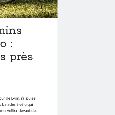
mins
o :
s près
r de Lyon, j’ai puisé
 balades à vélo qui
émerveiller devant des