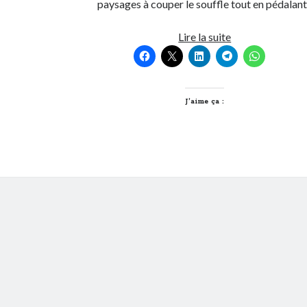
paysages à couper le souffle tout en pédalant
Explorez
Lire la suite
les
Chemins
Enchantés
à
J’aime ça :
Vélo
:
Aventures
Familiales
près
de
Lyon
!