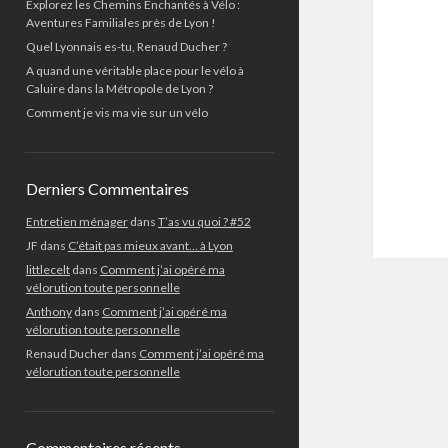
Explorez les Chemins Enchantés à Vélo :
Aventures Familiales près de Lyon !
Quel Lyonnais es-tu, Renaud Ducher ?
A quand une véritable place pour le vélo à
Caluire dans la Métropole de Lyon ?
Comment je vis ma vie sur un vélo
Derniers Commentaires
Entretien ménager
dans
T’as vu quoi ? #52
JF
dans
C’était pas mieux avant… à Lyon
littlecelt
dans
Comment j’ai opéré ma
vélorution toute personnelle
Anthony
dans
Comment j’ai opéré ma
vélorution toute personnelle
Renaud Ducher
dans
Comment j’ai opéré ma
vélorution toute personnelle
Commentaires récents