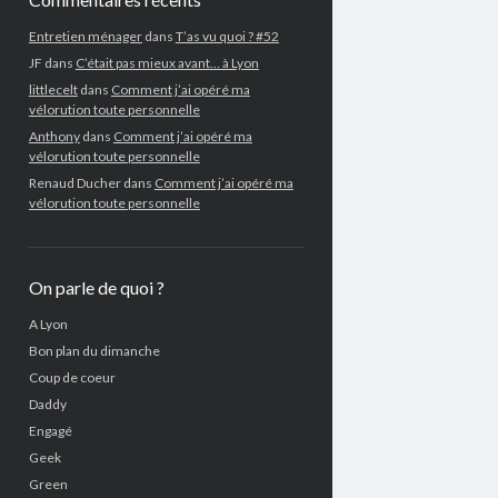
Entretien ménager
dans
T’as vu quoi ? #52
JF
dans
C’était pas mieux avant… à Lyon
littlecelt
dans
Comment j’ai opéré ma
vélorution toute personnelle
Anthony
dans
Comment j’ai opéré ma
vélorution toute personnelle
Renaud Ducher
dans
Comment j’ai opéré ma
vélorution toute personnelle
On parle de quoi ?
A Lyon
Bon plan du dimanche
Coup de coeur
Daddy
Engagé
Geek
Green