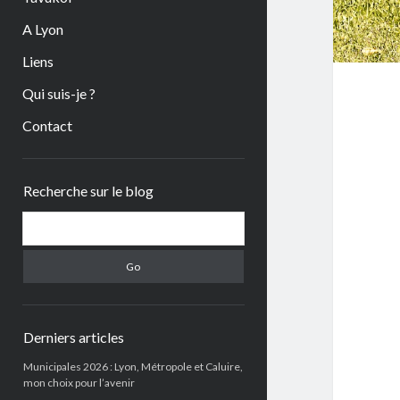
A Lyon
Liens
Qui suis-je ?
Contact
Sidebar
Recherche sur le blog
Search
Derniers articles
Municipales 2026 : Lyon, Métropole et Caluire,
mon choix pour l’avenir