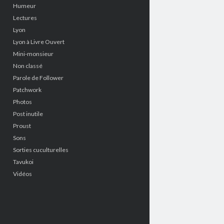
Humeur
Lectures
Lyon
Lyon à Livre Ouvert
Mini-monsieur
Non classé
Parole de Follower
Patchwork
Photos
Post inutile
Proust
Sons
Sorties cuculturelles
Tavukoi
Vidéos