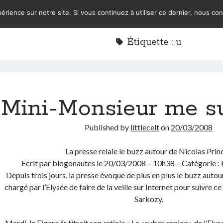
érience sur notre site. Si vous continuez à utiliser ce dernier, nous co
Étiquette :
u
Mini-Monsieur me su
Published by
littlecelt
on
20/03/2008
La presse relaie le buzz autour de Nicolas Prin
Ecrit par blogonautes le 20/03/2008 – 10h38 – Catégorie :
Depuis trois jours, la presse évoque de plus en plus le buzz autou
chargé par l’Elysée de faire de la veille sur Internet pour suivre ce
Sarkozy.
Mardi, le Figaro.fr titrait son article « Le «cyber espion» de l’Elys