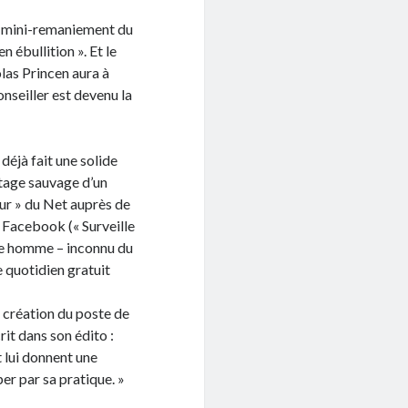
u mini-remaniement du
 ébullition ». Et le
olas Princen aura à
nseiller est devenu la
»
déjà fait une solide
zutage sauvage d’un
ur » du Net auprès de
r Facebook (« Surveille
une homme – inconnu du
e quotidien gratuit
a création du poste de
it dans son édito :
t lui donnent une
per par sa pratique. »