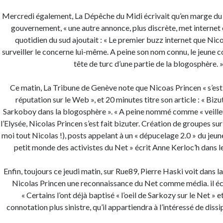
Mercredi également, La Dépêche du Midi écrivait qu’en marge d
gouvernement, « une autre annonce, plus discrète, met internet en
quotidien du sud ajoutait : « Le premier buzz internet que Nic
surveiller le concerne lui-même. A peine son nom connu, le jeune co
tête de turc d’une partie de la blogosphère. 
Ce matin, La Tribune de Genève note que Nicoas Princen « s’est 
réputation sur le Web », et 20 minutes titre son article : « Bi
Sarkoboy dans la blogosphère ». « A peine nommé comme « veille
l’Elysée, Nicolas Princen s’est fait bizuter. Création de groupes su
moi tout Nicolas !), posts appelant à un « dépucelage 2.0 » du je
petit monde des activistes du Net » écrit Anne Kerloc’h dans l
Enfin, toujours ce jeudi matin, sur Rue89, Pierre Haski voit dans l
Nicolas Princen une reconnaissance du Net comme média. il écr
« Certains l’ont déjà baptisé « l’oeil de Sarkozy sur le Net » e
connotation plus sinistre, qu’il appartiendra à l’intéressé de dissi