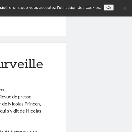
nsidérerons que vous acceptez l'utilisation des cookies.
Ok
rveille
cen
 Revue de presse
r de Nicolas Princen,
 qui s’y dit de Nicolas
ée déjà star du web ».