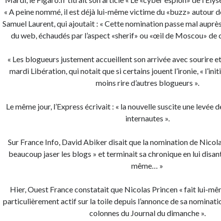
« A peine nommé, il est déjà lui-même victime du «buzz» autour de
Samuel Laurent, qui ajoutait : « Cette nomination passe mal aupr
du web, échaudés par l’aspect «sherif» ou «œil de Moscou» de 
« Les blogueurs justement accueillent son arrivée avec sourire e
mardi Libération, qui notait que si certains jouent l’ironie, « l’ini
moins rire d’autres blogueurs ».
Le même jour, l’Express écrivait : « la nouvelle suscite une levée 
internautes ».
Sur France Info, David Abiker disait que la nomination de Nicola
beaucoup jaser les blogs » et terminait sa chronique en lui disa
même… »
Hier, Ouest France constatait que Nicolas Princen « fait lui-mê
particulièrement actif sur la toile depuis l’annonce de sa nominati
colonnes du Journal du dimanche ».