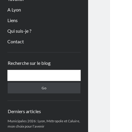
A Lyon
Liens
Qui suis-je ?
Contact
Sidebar
Recherche sur le blog
Search
Derniers articles
Municipales 2026 : Lyon, Métropole et Caluire,
mon choix pour l’avenir