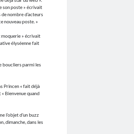
 son poste » écrivait
ès de nombre d’acteurs
ce nouveau poste. »
t moquerie » écrivait
tiative élyséenne fait
de boucliers parmi les
s Princen « fait déjà
nt « Bienvenue quand
me l’objet d’un buzz
on, dimanche, dans les