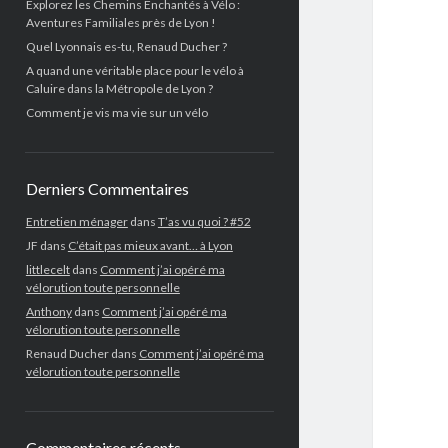
Explorez les Chemins Enchantés à Vélo :
Aventures Familiales près de Lyon !
Quel Lyonnais es-tu, Renaud Ducher ?
A quand une véritable place pour le vélo à
Caluire dans la Métropole de Lyon ?
Comment je vis ma vie sur un vélo
Derniers Commentaires
Entretien ménager
dans
T’as vu quoi ? #52
JF
dans
C’était pas mieux avant… à Lyon
littlecelt
dans
Comment j’ai opéré ma
vélorution toute personnelle
Anthony
dans
Comment j’ai opéré ma
vélorution toute personnelle
Renaud Ducher
dans
Comment j’ai opéré ma
vélorution toute personnelle
Commentaires récents