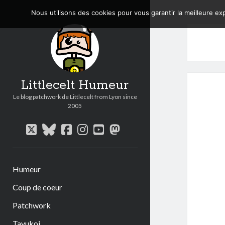
Nous utilisons des cookies pour vous garantir la meilleure exp
Littlecelt Humeur
Le blog patchwork de Littlecelt from Lyon since
2005
twitter
bluesky
facebook
instagram
youtube
mastodon
Humeur
Coup de coeur
Patchwork
Tavukoi