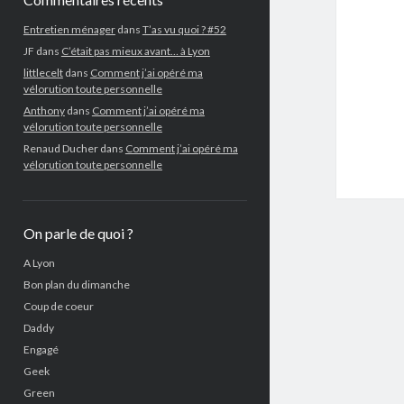
Entretien ménager
dans
T’as vu quoi ? #52
JF
dans
C’était pas mieux avant… à Lyon
littlecelt
dans
Comment j’ai opéré ma
vélorution toute personnelle
Anthony
dans
Comment j’ai opéré ma
vélorution toute personnelle
Renaud Ducher
dans
Comment j’ai opéré ma
vélorution toute personnelle
On parle de quoi ?
A Lyon
Bon plan du dimanche
Coup de coeur
Daddy
Engagé
Geek
Green