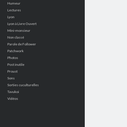
Humeur
Lectures
Lyon
Lyon à Livre Ouvert
Mini-monsieur
Non classé
Parole de Follower
Patchwork
Photos
Post inutile
Proust
Sons
Sorties cuculturelles
Tavukoi
Vidéos