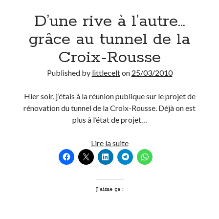
D’une rive à l’autre…
On parle de quoi ?
grâce au tunnel de la
A Lyon
Croix-Rousse
Bon plan du dimanche
Coup de coeur
Published by
littlecelt
on
25/03/2010
Daddy
Engagé
Hier soir, j’étais à la réunion publique sur le projet de
Geek
rénovation du tunnel de la Croix-Rousse. Déjà on est
Green
plus à l’état de projet…
Humeur
Lectures
D’une
Lire la suite
Lyon
rive
Lyon à Livre Ouvert
à
Mini-monsieur
l’autre…
Non classé
grâce
J’aime ça :
Parole de Follower
au
Patchwork
tunnel
Photos