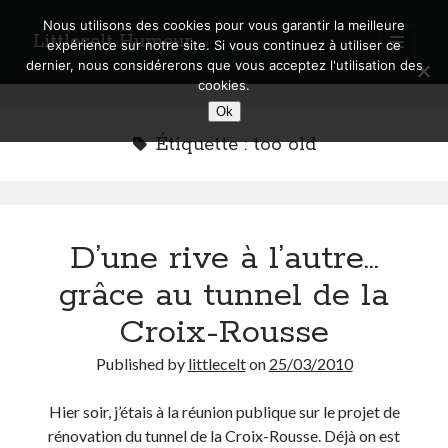
Nous utilisons des cookies pour vous garantir la meilleure
Littlecelt Humeur
open
expérience sur notre site. Si vous continuez à utiliser ce
primary
Sidebar
dernier, nous considérerons que vous acceptez l'utilisation des
menu
cookies.
Recherche sur le blog
Ok
Search
Étiquette :
too old
D’une rive à l’autre…
Derniers articles
grâce au tunnel de la
Municipales 2026 : Lyon, Métropole et Caluire, mon choix pour l’avenir
Explorez les Chemins Enchantés à Vélo : Aventures Familiales près de
Croix-Rousse
Lyon !
Quel Lyonnais es-tu, Renaud Ducher ?
Published by
littlecelt
on
25/03/2010
A quand une véritable place pour le vélo à Caluire dans la Métropole de
Lyon ?
Hier soir, j’étais à la réunion publique sur le projet de
Comment je vis ma vie sur un vélo
rénovation du tunnel de la Croix-Rousse. Déjà on est