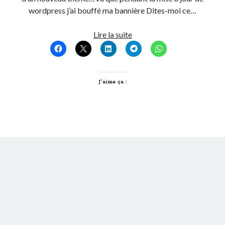
wordpress j’ai bouffé ma bannière Dites-moi ce…
On parle de quoi ?
Nouveau
Lire la suite
A Lyon
Look
Bon plan du dimanche
pour
Coup de coeur
Littlecelt
Daddy
Humeur
J’aime ça :
Engagé
Geek
Green
Humeur
Lectures
Lyon
Lyon à Livre Ouvert
Mini-monsieur
Non classé
Parole de Follower
Patchwork
Photos