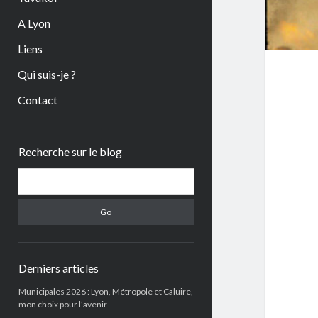
A Lyon
Liens
Qui suis-je ?
Contact
Sidebar
Recherche sur le blog
Search
Derniers articles
Municipales 2026 : Lyon, Métropole et Caluire,
mon choix pour l’avenir