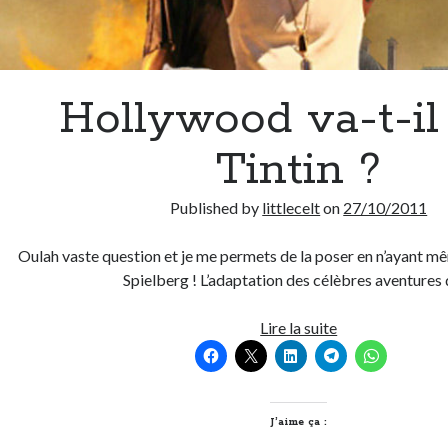
Hollywood va-t-il
Tintin ?
Published by
littlecelt
on
27/10/2011
Oulah vaste question et je me permets de la poser en n’ayant mê
Spielberg ! L’adaptation des célèbres aventures
Hollywood
Lire la suite
va-
t-
il
tuer
J’aime ça :
Tintin