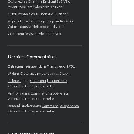
Explorez les Chemins Enchantés à Vélo :
Aventures Familiales près de Lyon !
Quel Lyonnais es-tu, Renaud Ducher ?
A quand une véritable place pour le vélo à
Caluire dans la Métropole de Lyon ?
Comment je vis ma vie sur un vélo
Derniers Commentaires
Entretien ménager
dans
T’as vu quoi ? #52
JF
dans
C’était pas mieux avant… à Lyon
littlecelt
dans
Comment j’ai opéré ma
vélorution toute personnelle
Anthony
dans
Comment j’ai opéré ma
vélorution toute personnelle
Renaud Ducher
dans
Comment j’ai opéré ma
vélorution toute personnelle
Commentaires récents