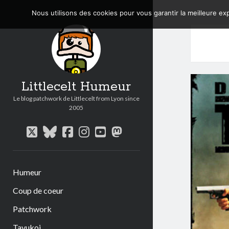
Nous utilisons des cookies pour vous garantir la meilleure exp
Littlecelt Humeur
Le blog patchwork de Littlecelt from Lyon since
2005
twitter
bluesky
facebook
instagram
youtube
mastodon
Humeur
Coup de coeur
Patchwork
Tavukoi