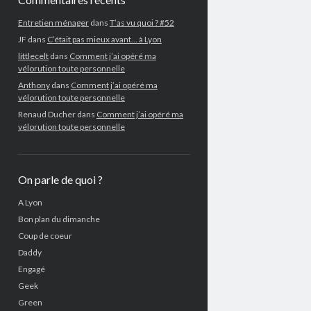
Entretien ménager
dans
T’as vu quoi ? #52
JF
dans
C’était pas mieux avant… à Lyon
littlecelt
dans
Comment j’ai opéré ma
vélorution toute personnelle
Anthony
dans
Comment j’ai opéré ma
vélorution toute personnelle
Renaud Ducher
dans
Comment j’ai opéré ma
vélorution toute personnelle
On parle de quoi ?
A Lyon
Bon plan du dimanche
Coup de coeur
Daddy
Engagé
Geek
Green