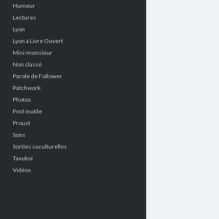
Humeur
Lectures
Lyon
Lyon à Livre Ouvert
Mini-monsieur
Non classé
Parole de Follower
Patchwork
Photos
Post inutile
Proust
Sons
Sorties cuculturelles
Tavukoi
Vidéos