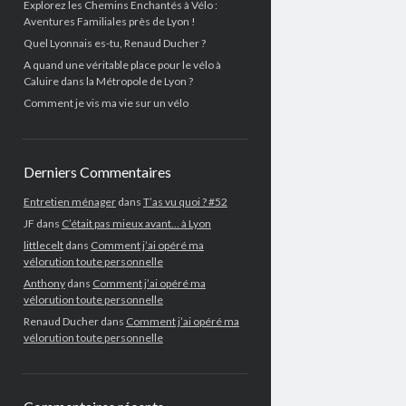
Explorez les Chemins Enchantés à Vélo :
Aventures Familiales près de Lyon !
Quel Lyonnais es-tu, Renaud Ducher ?
A quand une véritable place pour le vélo à
Caluire dans la Métropole de Lyon ?
Comment je vis ma vie sur un vélo
Derniers Commentaires
Entretien ménager
dans
T’as vu quoi ? #52
JF
dans
C’était pas mieux avant… à Lyon
littlecelt
dans
Comment j’ai opéré ma
vélorution toute personnelle
Anthony
dans
Comment j’ai opéré ma
vélorution toute personnelle
Renaud Ducher
dans
Comment j’ai opéré ma
vélorution toute personnelle