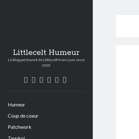
Littlecelt Humeur
Le blog patchwork de Littlecelt from Lyon since
2005
twitter
bluesky
facebook
instagram
youtube
mastodon
Humeur
Coup de coeur
Patchwork
Tavukoi