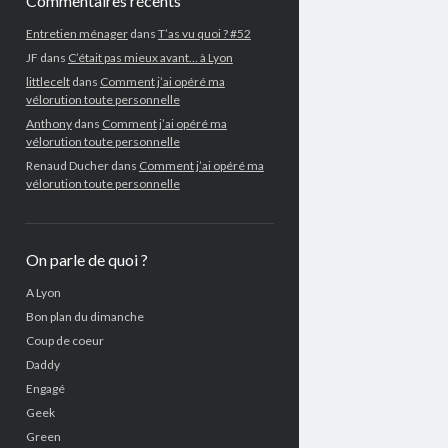
Commentaires récents
Entretien ménager
dans
T’as vu quoi ? #52
JF
dans
C’était pas mieux avant… à Lyon
littlecelt
dans
Comment j’ai opéré ma
vélorution toute personnelle
Anthony
dans
Comment j’ai opéré ma
vélorution toute personnelle
Renaud Ducher
dans
Comment j’ai opéré ma
vélorution toute personnelle
On parle de quoi ?
A Lyon
Bon plan du dimanche
Coup de coeur
Daddy
Engagé
Geek
Green