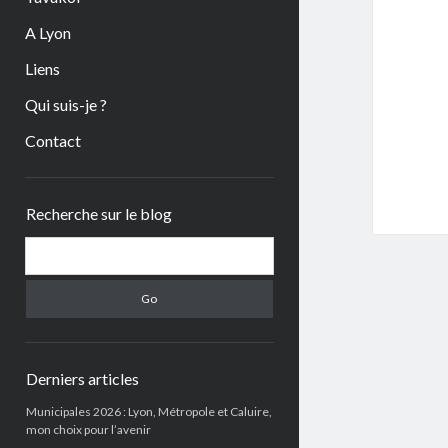
A Lyon
Liens
Qui suis-je ?
Contact
Sidebar
Recherche sur le blog
Search
Derniers articles
Municipales 2026 : Lyon, Métropole et Caluire,
mon choix pour l’avenir