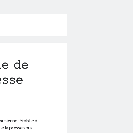
ie de
esse
nusienne) établie à
ue la presse sous…