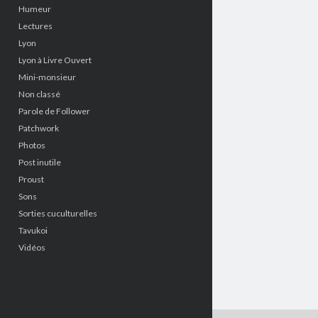
Humeur
Lectures
Lyon
Lyon à Livre Ouvert
Mini-monsieur
Non classé
Parole de Follower
Patchwork
Photos
Post inutile
Proust
Sons
Sorties cuculturelles
Tavukoi
Vidéos