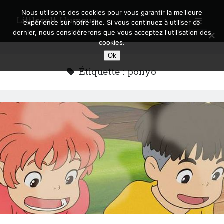
Nous utilisons des cookies pour vous garantir la meilleure
Littlecelt Humeur
open
expérience sur notre site. Si vous continuez à utiliser ce
primary
Sidebar
dernier, nous considérerons que vous acceptez l'utilisation des
menu
cookies.
Recherche sur le blog
Ok
Search
Étiquette :
ponyo
Derniers articles
Municipales 2026 : Lyon, Métropole et Caluire, mon choix pour l’avenir
Explorez les Chemins Enchantés à Vélo : Aventures Familiales près de
Lyon !
Quel Lyonnais es-tu, Renaud Ducher ?
A quand une véritable place pour le vélo à Caluire dans la Métropole de
Lyon ?
Comment je vis ma vie sur un vélo