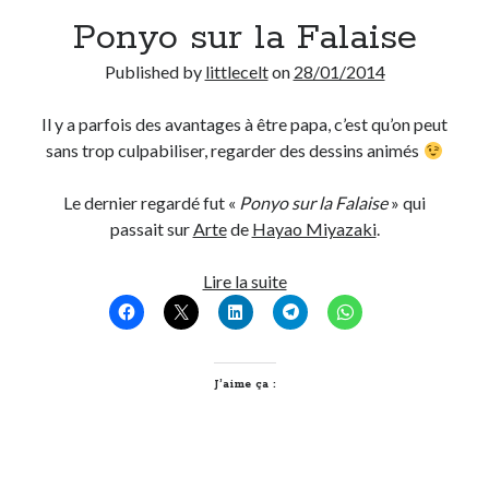
Ponyo sur la Falaise
Derniers Commentaires
Published by
littlecelt
on
28/01/2014
Entretien ménager
dans
T’as vu quoi ? #52
JF
dans
C’était pas mieux avant… à Lyon
Il y a parfois des avantages à être papa, c’est qu’on peut
littlecelt
dans
Comment j’ai opéré ma vélorution toute personnelle
sans trop culpabiliser, regarder des dessins animés
Anthony
dans
Comment j’ai opéré ma vélorution toute personnelle
Renaud Ducher
dans
Comment j’ai opéré ma vélorution toute
Le dernier regardé fut «
Ponyo sur la Falaise
» qui
personnelle
passait sur
Arte
de
Hayao Miyazaki
.
Ponyo
Lire la suite
Commentaires récents
sur
la
Entretien ménager
dans
T’as vu quoi ? #52
Falaise
JF
dans
C’était pas mieux avant… à Lyon
J’aime ça :
littlecelt
dans
Comment j’ai opéré ma vélorution toute personnelle
Anthony
dans
Comment j’ai opéré ma vélorution toute personnelle
Renaud Ducher
dans
Comment j’ai opéré ma vélorution toute
personnelle