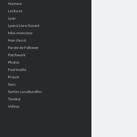
Humeur
Lectures
Lyon
Lyon à Livre Ouvert
Mini-monsieur
Non classé
Parole de Follower
Patchwork
Photos
Post inutile
Proust
Sons
Sorties cuculturelles
Tavukoi
Vidéos