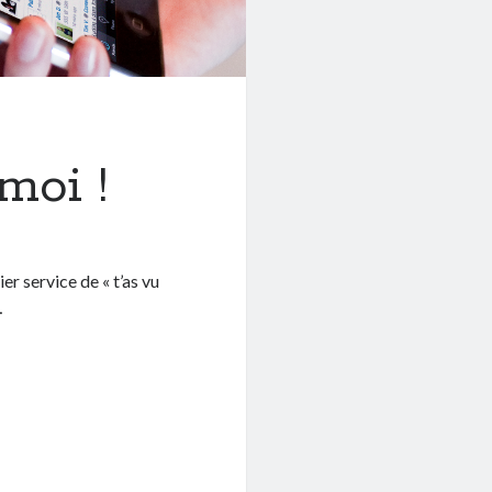
moi !
r service de « t’as vu
…