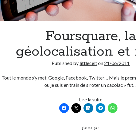
Foursquare, la
géolocalisation et 
Published by
littlecelt
on
21/06/2011
Tout le monde s’y met, Google, Facebook, Twitter… Mais le premie
ou je suis en train de siroter un cacolac » fut
Foursquare,
Lire la suite
la
géolocalisation
et
moi
J’aime ça :
!