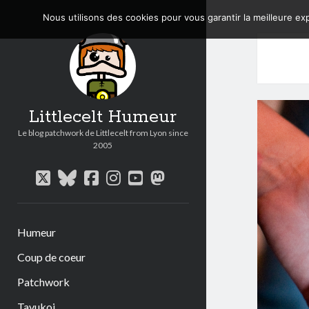
Nous utilisons des cookies pour vous garantir la meilleure exp
Littlecelt Humeur
Le blog patchwork de Littlecelt from Lyon since
2005
twitter
bluesky
facebook
instagram
youtube
mastodon
Humeur
Coup de coeur
Patchwork
Tavukoi