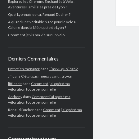
Explorez les Chemins Enchantés à Vélo :
Aventures Familiales près de Lyon !
Quel Lyonnais es-tu, Renaud Ducher ?
A quand une véritable place pour le vélo à
Caluire dans la Métropole de Lyon ?
Comment je vis ma vie sur un vélo
Derniers Commentaires
Entretien ménager
dans
T’as vu quoi ? #52
JF
dans
C’était pas mieux avant… à Lyon
littlecelt
dans
Comment j’ai opéré ma
vélorution toute personnelle
Anthony
dans
Comment j’ai opéré ma
vélorution toute personnelle
Renaud Ducher
dans
Comment j’ai opéré ma
vélorution toute personnelle
Commentaires récents