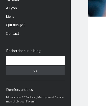
A Lyon
Liens
Qui suis-je ?
Contact
Sidebar
Recherche sur le blog
Search
Derniers articles
Municipales 2026 : Lyon, Métropole et Caluire,
mon choix pour l’avenir