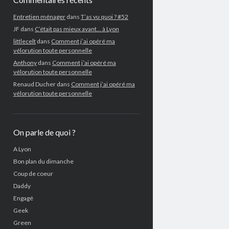
Entretien ménager
dans
T’as vu quoi ? #52
JF
dans
C’était pas mieux avant… à Lyon
littlecelt
dans
Comment j’ai opéré ma
vélorution toute personnelle
Anthony
dans
Comment j’ai opéré ma
vélorution toute personnelle
Renaud Ducher
dans
Comment j’ai opéré ma
vélorution toute personnelle
On parle de quoi ?
A Lyon
Bon plan du dimanche
Coup de coeur
Daddy
Engagé
Geek
Green