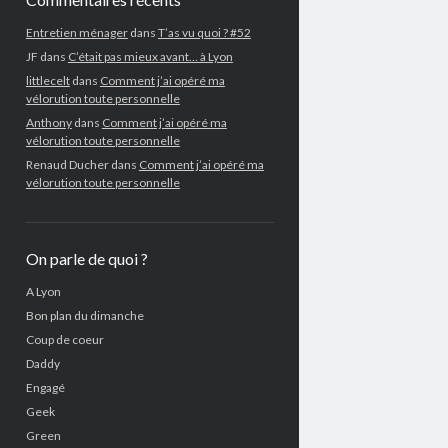
Entretien ménager
dans
T’as vu quoi ? #52
JF
dans
C’était pas mieux avant… à Lyon
littlecelt
dans
Comment j’ai opéré ma
vélorution toute personnelle
Anthony
dans
Comment j’ai opéré ma
vélorution toute personnelle
Renaud Ducher
dans
Comment j’ai opéré ma
vélorution toute personnelle
On parle de quoi ?
A Lyon
Bon plan du dimanche
Coup de coeur
Daddy
Engagé
Geek
Green