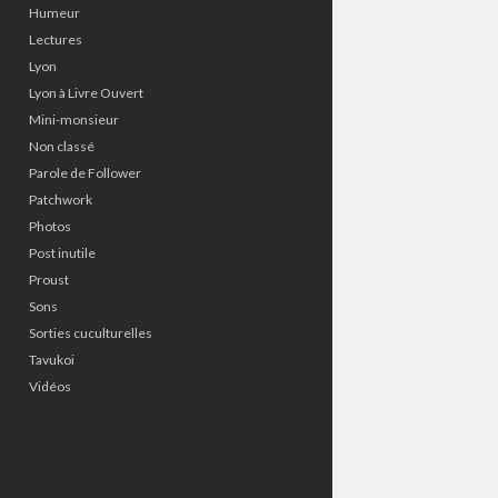
Humeur
Lectures
Lyon
Lyon à Livre Ouvert
Mini-monsieur
Non classé
Parole de Follower
Patchwork
Photos
Post inutile
Proust
Sons
Sorties cuculturelles
Tavukoi
Vidéos