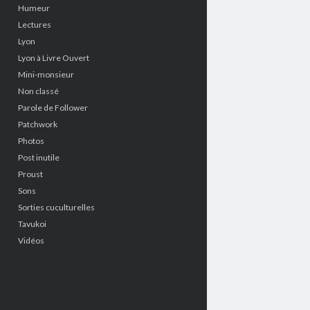
Humeur
Lectures
Lyon
Lyon à Livre Ouvert
Mini-monsieur
Non classé
Parole de Follower
Patchwork
Photos
Post inutile
Proust
Sons
Sorties cuculturelles
Tavukoi
Vidéos