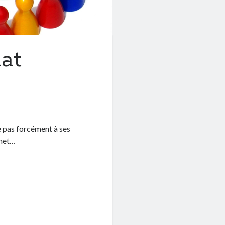
iat
se pas forcément à ses
rnet…