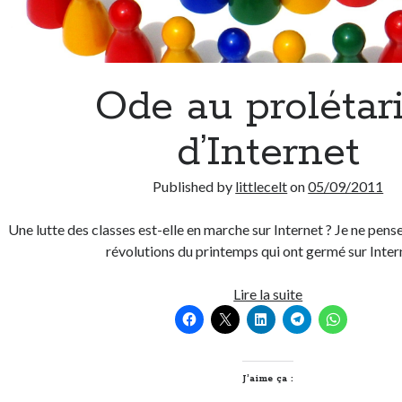
Ode au prolétar
d’Internet
Published by
littlecelt
on
05/09/2011
Une lutte des classes est-elle en marche sur Internet ? Je ne pen
révolutions du printemps qui ont germé sur Inte
Ode
Lire la suite
au
prolétariat
d’Internet
J’aime ça :