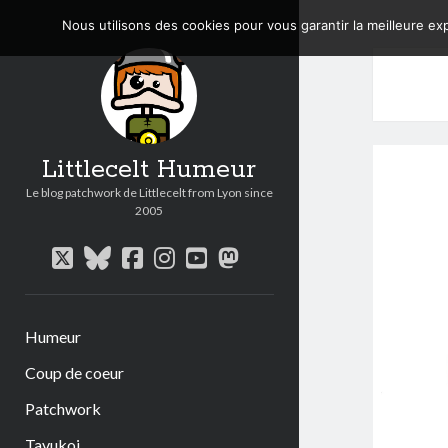
Nous utilisons des cookies pour vous garantir la meilleure exp
Littlecelt Humeur
Le blog patchwork de Littlecelt from Lyon since
2005
twitter
bluesky
facebook
instagram
youtube
mastodon
Humeur
Coup de coeur
Patchwork
Tavukoi