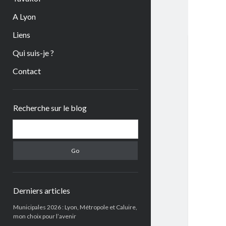
A Lyon
Liens
Qui suis-je ?
Contact
Sidebar
Recherche sur le blog
Search
Derniers articles
Municipales 2026 : Lyon, Métropole et Caluire,
mon choix pour l’avenir