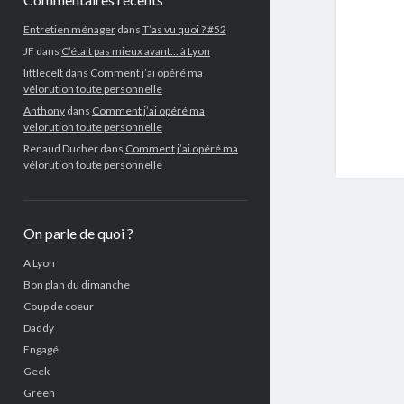
Entretien ménager
dans
T’as vu quoi ? #52
JF
dans
C’était pas mieux avant… à Lyon
littlecelt
dans
Comment j’ai opéré ma
vélorution toute personnelle
Anthony
dans
Comment j’ai opéré ma
vélorution toute personnelle
Renaud Ducher
dans
Comment j’ai opéré ma
vélorution toute personnelle
On parle de quoi ?
A Lyon
Bon plan du dimanche
Coup de coeur
Daddy
Engagé
Geek
Green