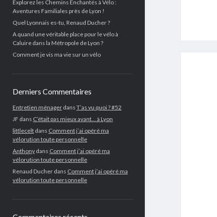
Explorez les Chemins Enchantés à Vélo :
Aventures Familiales près de Lyon !
Quel Lyonnais es-tu, Renaud Ducher ?
A quand une véritable place pour le vélo à
Caluire dans la Métropole de Lyon ?
Comment je vis ma vie sur un vélo
Derniers Commentaires
Entretien ménager
dans
T’as vu quoi ? #52
JF
dans
C’était pas mieux avant… à Lyon
littlecelt
dans
Comment j’ai opéré ma
vélorution toute personnelle
Anthony
dans
Comment j’ai opéré ma
vélorution toute personnelle
Renaud Ducher
dans
Comment j’ai opéré ma
vélorution toute personnelle
Commentaires récents