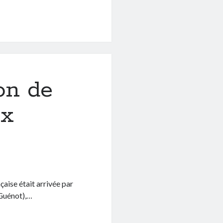
on de
ux
çaise était arrivée par
 Guénot),…