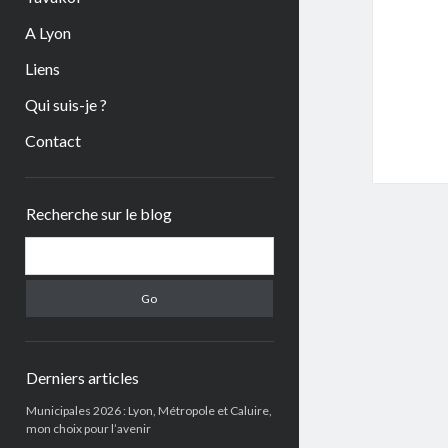
A Lyon
Liens
Qui suis-je ?
Contact
Sidebar
Recherche sur le blog
Search
Derniers articles
Municipales 2026 : Lyon, Métropole et Caluire,
mon choix pour l’avenir