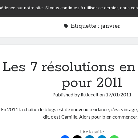
érience sur notre site. Si vous continuez à utiliser ce dernier, nous co
Étiquette :
janvier
Les 7 résolutions en
pour 2011
Published by
littlecelt
on
17/01/2011
En 2011 la chaîne de blogs est de nouveau tendance, c’est vintage, 
dit, c’est Camille. Alors pour bien commence
Les
Lire la suite