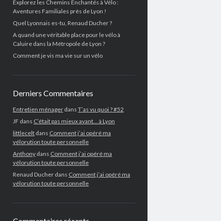
Explorez les Chemins Enchantés à Vélo :
Aventures Familiales près de Lyon !
Quel Lyonnais es-tu, Renaud Ducher ?
A quand une véritable place pour le vélo à
Caluire dans la Métropole de Lyon ?
Comment je vis ma vie sur un vélo
Derniers Commentaires
Entretien ménager
dans
T’as vu quoi ? #52
JF
dans
C’était pas mieux avant… à Lyon
littlecelt
dans
Comment j’ai opéré ma
vélorution toute personnelle
Anthony
dans
Comment j’ai opéré ma
vélorution toute personnelle
Renaud Ducher
dans
Comment j’ai opéré ma
vélorution toute personnelle
Commentaires récents