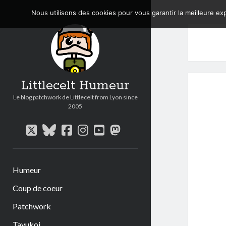
Nous utilisons des cookies pour vous garantir la meilleure exp
Littlecelt Humeur
Le blog patchwork de Littlecelt from Lyon since
2005
twitter
bluesky
facebook
instagram
youtube
mastodon
Humeur
Coup de coeur
Patchwork
Tavukoi