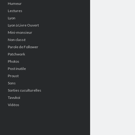
Humeur
Lectures
Lyon
Lyon à Livre Ouvert
Mini-monsieur
Non classé
Parole de Follower
Patchwork
Photos
Post inutile
Proust
Sons
Sorties cuculturelles
Tavukoi
Vidéos