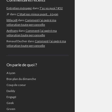
Entretien ménager
dans
T’as vu quoi ? #52
JF
dans
C’était pas mieux avant… à Lyon
littlecelt
dans
Comment j’ai opéré ma
vélorution toute personnelle
Anthony
dans
Comment j’ai opéré ma
vélorution toute personnelle
Renaud Ducher
dans
Comment j’ai opéré ma
vélorution toute personnelle
On parle de quoi ?
A Lyon
Bon plan du dimanche
Coup de coeur
Daddy
Engagé
Geek
Green