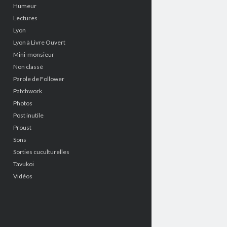
Humeur
Lectures
Lyon
Lyon à Livre Ouvert
Mini-monsieur
Non classé
Parole de Follower
Patchwork
Photos
Post inutile
Proust
Sons
Sorties cuculturelles
Tavukoi
Vidéos