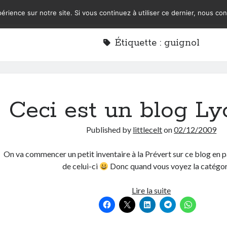
érience sur notre site. Si vous continuez à utiliser ce dernier, nous co
Étiquette :
guignol
Ceci est un blog Ly
Published by
littlecelt
on
02/12/2009
On va commencer un petit inventaire à la Prévert sur ce blog en p
de celui-ci
Donc quand vous voyez la catégo
Ceci
Lire la suite
est
un
blog