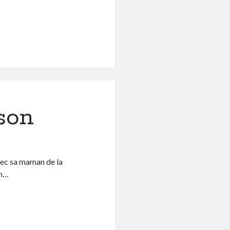
son
avec sa maman de la
un…