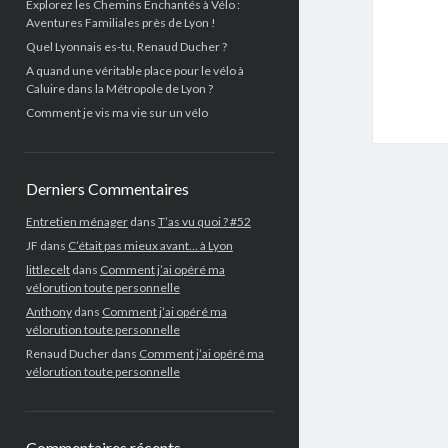
Explorez les Chemins Enchantés à Vélo :
Aventures Familiales près de Lyon !
Quel Lyonnais es-tu, Renaud Ducher ?
A quand une véritable place pour le vélo à
Caluire dans la Métropole de Lyon ?
Comment je vis ma vie sur un vélo
Derniers Commentaires
Entretien ménager
dans
T’as vu quoi ? #52
JF
dans
C’était pas mieux avant… à Lyon
littlecelt
dans
Comment j’ai opéré ma
vélorution toute personnelle
Anthony
dans
Comment j’ai opéré ma
vélorution toute personnelle
Renaud Ducher
dans
Comment j’ai opéré ma
vélorution toute personnelle
Commentaires récents