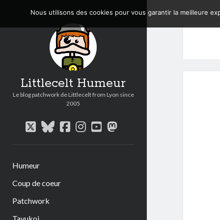
Nous utilisons des cookies pour vous garantir la meilleure exp
Littlecelt Humeur
Le blog patchwork de Littlecelt from Lyon since
2005
twitter
bluesky
facebook
instagram
youtube
mastodon
Humeur
Coup de coeur
Patchwork
Tavukoi