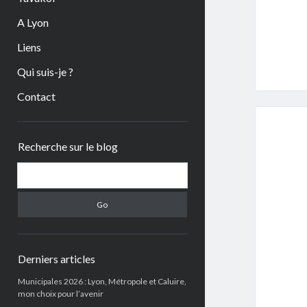
A Lyon
Liens
Qui suis-je ?
Contact
Sidebar
Recherche sur le blog
Search
Derniers articles
Municipales 2026 : Lyon, Métropole et Caluire,
mon choix pour l’avenir