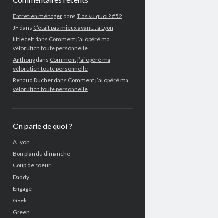
Entretien ménager
dans
T’as vu quoi ? #52
JF
dans
C’était pas mieux avant… à Lyon
littlecelt
dans
Comment j’ai opéré ma
vélorution toute personnelle
Anthony
dans
Comment j’ai opéré ma
vélorution toute personnelle
Renaud Ducher
dans
Comment j’ai opéré ma
vélorution toute personnelle
On parle de quoi ?
A Lyon
Bon plan du dimanche
Coup de coeur
Daddy
Engagé
Geek
Green